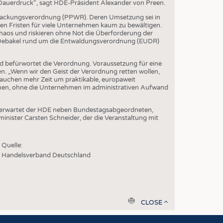
EN
Dauerdruck“, sagt HDE-Präsident Alexander von Preen.
erpackungsverordnung (PPWR). Deren Umsetzung sei in
STICS
en Fristen für viele Unternehmen kaum zu bewältigen.
Chaos und riskieren ohne Not die Überforderung der
das Debakel rund um die Entwaldungsverordnung (EUDR)
d befürwortet die Verordnung. Voraussetzung für eine
n. „Wenn wir den Geist der Verordnung retten wollen,
uchen mehr Zeit um praktikable, europaweit
ienen, ohne die Unternehmen im administrativen Aufwand
6 erwartet der HDE neben Bundestagsabgeordneten,
ister Carsten Schneider, der die Veranstaltung mit
Quelle:
Handelsverband Deutschland
print
CLOSE