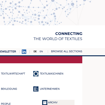
CONNECTING
THE WORLD OF TEXTILES
BROWSE ALL SECTIONS
EWSLETTER
DE
EN
AMPUS
TOFFE
TEXTILWIRTSCHAFT
TEXTILMASCHINEN
RN
E
BEKLEIDUNG
UNTERNEHMEN
BE
ICKE & GEWIRKE
ARCHIV
PEOPLE
STOFFE