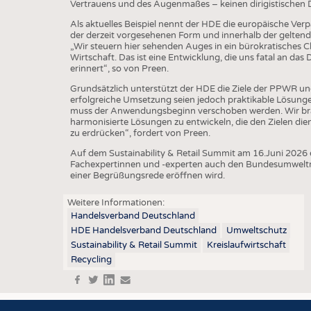
BUSINESS
FAKT
Vertrauens und des Augenmaßes – keinen dirigistischen 
Als aktuelles Beispiel nennt der HDE die europäische V
UNTERNEHMEN
STATI
der derzeit vorgesehenen Form und innerhalb der geltend
„Wir steuern hier sehenden Auges in ein bürokratisches 
TING
AUSSCHREIBUNGEN
Wirtschaft. Das ist eine Entwicklung, die uns fatal an 
erinnert“, so von Preen.
DTV AUSSCHREIBUNGSDIENST
Grundsätzlich unterstützt der HDE die Ziele der PPWR un
TERMINE
erfolgreiche Umsetzung seien jedoch praktikable Lösunge
muss der Anwendungsbeginn verschoben werden. Wir bra
BRANCHENTERMINE
harmonisierte Lösungen zu entwickeln, die den Zielen d
zu erdrücken“, fordert von Preen.
Auf dem Sustainability & Retail Summit am 16.Juni 202
Fachexpertinnen und -experten auch den Bundesumweltmin
einer Begrüßungsrede eröffnen wird.
Weitere Informationen:
Handelsverband Deutschland
HDE Handelsverband Deutschland
Umweltschutz
Sustainability & Retail Summit
Kreislaufwirtschaft
Recycling
f
t
in
e