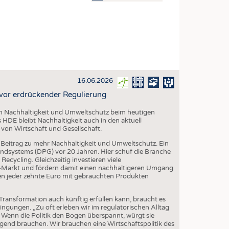
OSITES
DLUNG
ILMASCHINENBAU
ORIK
16.06.2026
CLING
 vor erdrückender Regulierung
HALTIGKEIT
n Nachhaltigkeit und Umweltschutz beim heutigen
SLAUFWIRTSCHAFT
s HDE bleibt Nachhaltigkeit auch in den aktuell
von Wirtschaft und Gesellschaft.
ISCHE TEXTILIEN
en Beitrag zu mehr Nachhaltigkeit und Umweltschutz. Ein
 TEXTILES
ndsystems (DPG) vor 20 Jahren. Hier schuf die Branche
Recycling. Gleichzeitig investieren viele
ZIN
-Markt und fördern damit einen nachhaltigeren Umgang
hen jeder zehnte Euro mit gebrauchten Produkten
 UND HEIMTEXTILIEN
EIDUNG
 Transformation auch künftig erfüllen kann, braucht es
ngungen. „Zu oft erleben wir im regulatorischen Alltag
Wenn die Politik den Bogen überspannt, würgt sie
ingend brauchen. Wir brauchen eine Wirtschaftspolitik des