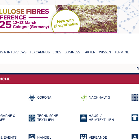
TION
S & INTERVIEWS
TEXCAMPUS
JOBS
BUSINESS
FAKTEN
WISSEN
TERMINE
N
REPORTS & INTERVIEWS
TEXC
ANCHE
TEXTINATION NEWSLINE
ROHS
CORONA
NACHHALTIG
TEXTILE LEADERSHIP
FASE
GARN
 GARNE &
TECHNISCHE
HAUS- /
GEWE
OFF
TEXTILIEN
HEIMTEXTILIEN
GESTR
& EVENTS
HANDEL
VERBÄNDE
VLIES