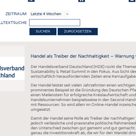
COMP
ZEITRAUM
VERE
LLTEXTSUCHE
TEXT
ZURÜCKSETZEN
SENS
RECY
Handel als Treiber der Nachhaltigkeit – Warnung
NACH
Der Handelsverband Deutschland (HDE) rückt die Theme
KREI
Sustainability & Retail Summit in den Fokus. Aus Sicht de
wirtschaftlich herausfordernden Zeiten eine Kernaufgabe 
TECHN
Der Handel leistet seit vielen Jahrzehnten einen wichtig
SMART
prominentes Beispiel ist die Gründung des Deutschen Pfa
einen Meilenstein für erfolgreiche Kreislaufwirtschaft und 
MEDI
Handelsunternehmen beispielsweise in den Second-Hand
mit Ressourcen: So wird allein im Online-Handel inzwisc
HAUS-
umgesetzt.
BEKL
Damit der Handel seine Rolle als Treiber der nachhaltigen
jedoch verlässliche und praxisnahe politische Rahmenbedi
TESTS
den Unterschied zwischen gut gemeint und gut gemacht. 
genau die Investitionskraft ab, die wir für den Wandel dr