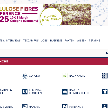
TION
S & INTERVIEWS
TEXCAMPUS
JOBS
BUSINESS
FAKTEN
WISSEN
TERMINE
N
REPORTS & INTERVIEWS
TEXC
ANCHE
TEXTINATION NEWSLINE
ROHS
CORONA
NACHHALTIG
TEXTILE LEADERSHIP
FASE
GARN
 GARNE &
TECHNISCHE
HAUS- /
GEWE
OFF
TEXTILIEN
HEIMTEXTILIEN
GESTR
& EVENTS
HANDEL
VERBÄNDE
VLIES