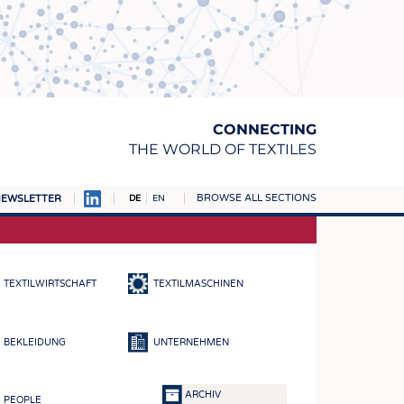
CONNECTING
THE WORLD OF TEXTILES
BROWSE ALL SECTIONS
EWSLETTER
DE
EN
AMPUS
TOFFE
TEXTILWIRTSCHAFT
TEXTILMASCHINEN
RN
E
BEKLEIDUNG
UNTERNEHMEN
BE
ICKE & GEWIRKE
ARCHIV
PEOPLE
STOFFE