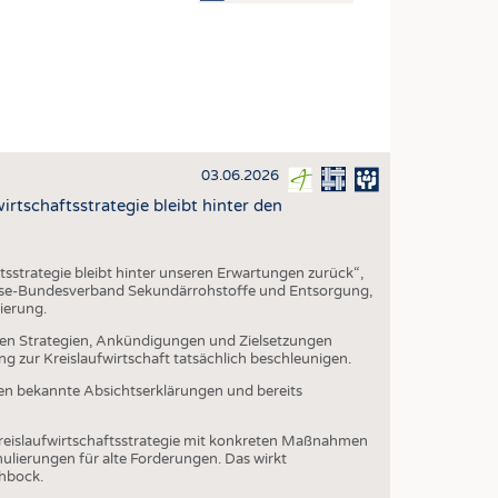
OSITES
DLUNG
ILMASCHINENBAU
ORIK
03.06.2026
CLING
rtschaftsstrategie bleibt hinter den
HALTIGKEIT
SLAUFWIRTSCHAFT
sstrategie bleibt hinter unseren Erwartungen zurück“,
ISCHE TEXTILIEN
vse-Bundesverband Sekundärrohstoffe und Entsorgung,
ierung.
 TEXTILES
chen Strategien, Ankündigungen und Zielsetzungen
 zur Kreislaufwirtschaft tatsächlich beschleunigen.
ZIN
en bekannte Absichtserklärungen und bereits
 UND HEIMTEXTILIEN
EIDUNG
reislaufwirtschaftsstrategie mit konkreten Maßnahmen
lierungen für alte Forderungen. Das wirkt
ehbock.