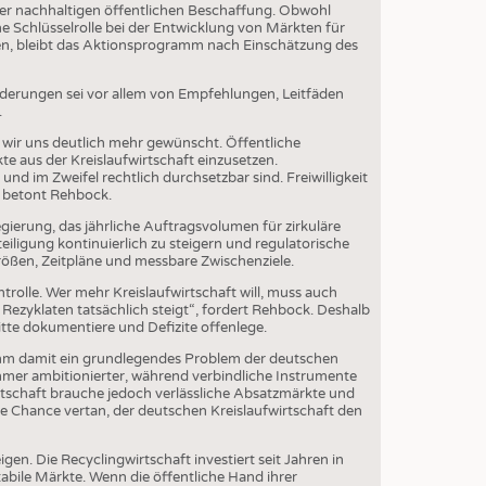
EN
der nachhaltigen öffentlichen Beschaffung. Obwohl
 Schlüsselrolle bei der Entwicklung von Märkten für
STICS
ten, bleibt das Aktionsprogramm nach Einschätzung des
rderungen sei vor allem von Empfehlungen, Leitfäden
.
wir uns deutlich mehr gewünscht. Öffentliche
e aus der Kreislaufwirtschaft einzusetzen.
nd im Zweifel rechtlich durchsetzbar sind. Freiwilligkeit
, betont Rehbock.
gierung, das jährliche Auftragsvolumen für zirkuläre
ligung kontinuierlich zu steigern und regulatorische
ößen, Zeitpläne und messbare Zwischenziele.
trolle. Wer mehr Kreislaufwirtschaft will, muss auch
ezyklaten tatsächlich steigt“, fordert Rehbock. Deshalb
itte dokumentiere und Defizite offenlege.
mm damit ein grundlegendes Problem der deutschen
 immer ambitionierter, während verbindliche Instrumente
rtschaft brauche jedoch verlässliche Absatzmärkte und
ße Chance vertan, der deutschen Kreislaufwirtschaft den
en. Die Recyclingwirtschaft investiert seit Jahren in
abile Märkte. Wenn die öffentliche Hand ihrer