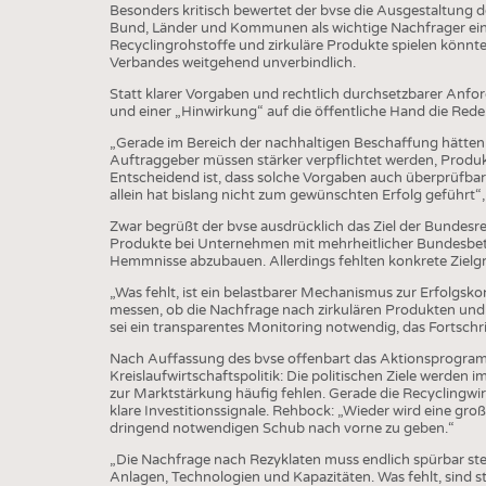
BUSINESS
FAKT
Besonders kritisch bewertet der bvse die Ausgestaltung 
Bund, Länder und Kommunen als wichtige Nachfrager eine
UNTERNEHMEN
STATI
Recyclingrohstoffe und zirkuläre Produkte spielen könn
Verbandes weitgehend unverbindlich.
TING
AUSSCHREIBUNGEN
Statt klarer Vorgaben und rechtlich durchsetzbarer Anfo
DTV AUSSCHREIBUNGSDIENST
und einer „Hinwirkung“ auf die öffentliche Hand die Rede
TERMINE
„Gerade im Bereich der nachhaltigen Beschaffung hätten 
Auftraggeber müssen stärker verpflichtet werden, Produkt
BRANCHENTERMINE
Entscheidend ist, dass solche Vorgaben auch überprüfbar u
allein hat bislang nicht zum gewünschten Erfolg geführt“
Zwar begrüßt der bvse ausdrücklich das Ziel der Bundesre
Produkte bei Unternehmen mit mehrheitlicher Bundesbetei
Hemmnisse abzubauen. Allerdings fehlten konkrete Zielgr
„Was fehlt, ist ein belastbarer Mechanismus zur Erfolgskon
messen, ob die Nachfrage nach zirkulären Produkten und R
sei ein transparentes Monitoring notwendig, das Fortschr
Nach Auffassung des bvse offenbart das Aktionsprogra
Kreislaufwirtschaftspolitik: Die politischen Ziele werden
zur Marktstärkung häufig fehlen. Gerade die Recyclingwi
klare Investitionssignale. Rehbock: „Wieder wird eine gro
dringend notwendigen Schub nach vorne zu geben.“
„Die Nachfrage nach Rezyklaten muss endlich spürbar steig
Anlagen, Technologien und Kapazitäten. Was fehlt, sind st