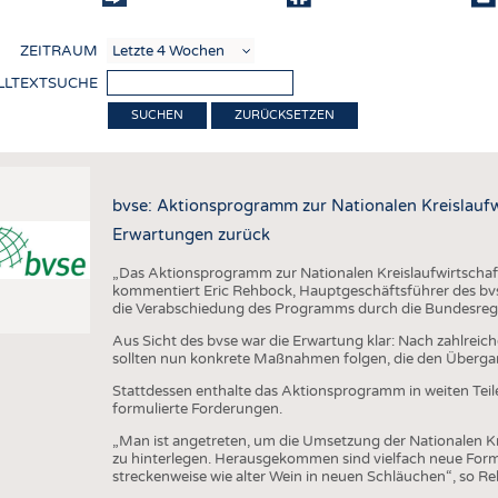
COMP
ZEITRAUM
VERE
LLTEXTSUCHE
TEXT
ZURÜCKSETZEN
SENS
RECY
bvse: Aktionsprogramm zur Nationalen Kreislaufwi
NACH
Erwartungen zurück
KREI
„Das Aktionsprogramm zur Nationalen Kreislaufwirtschaft
TECHN
kommentiert Eric Rehbock, Hauptgeschäftsführer des b
die Verabschiedung des Programms durch die Bundesreg
SMART
Aus Sicht des bvse war die Erwartung klar: Nach zahlrei
sollten nun konkrete Maßnahmen folgen, die den Übergang
MEDI
Stattdessen enthalte das Aktionsprogramm in weiten Teil
HAUS-
formulierte Forderungen.
BEKL
„Man ist angetreten, um die Umsetzung der Nationalen K
zu hinterlegen. Herausgekommen sind vielfach neue Formu
TESTS
streckenweise wie alter Wein in neuen Schläuchen“, so R