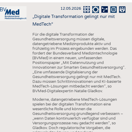
HAUS- UND HEIMTEXTILIEN
12.05.2026
BEKLEIDUNG
„Digitale Transformation gelingt nur mit
TESTS
MedTech“
BUSINESS
FAKTEN
Für die digitale Transformation der
Gesundheitsversorgung müssen digitale,
UNTERNEHMEN
STATISTICS
datengetriebene Medizinprodukte aktiv und
frühzeitig im Prozess eingebunden werden. Das
AUSSCHREIBUNGEN
fordert der Bundesverband Medizintechnologie
(BVMed) in einem neuen, umfassenden
DTV AUSSCHREIBUNGSDIENST
Positionspapier „Mit Datennutzung und
Innovationen zur Smarten Gesundheitsversorgung“.
WISSEN
TERMINE
„Eine umfassende Digitalisierung der
Gesundheitsversorgung gelingt nur mit MedTech.
DAUNENCHECK
BRANCHENTERMINE
Dazu müssen Schrittinnovationen und KI-basierte
MedTech-Lösungen mitbedacht werden“, so
ADRESSEN & LINKS
BVMed-Digitalexpertin Natalie Gladkov.
LABELS
Moderne, datengetriebene MedTech-Lösungen
spielen bei der digitalen Transformation eine
PUBLIKATIONEN
wesentliche Rolle und können die
Gesundheitsversorgung grundlegend verbessern –
„wenn Daten kontinuierlich verfügbar sind und
Versorgungsprozesse neu gedacht werden“, so
Gladkov. Doch regulatorische Vorgaben, die