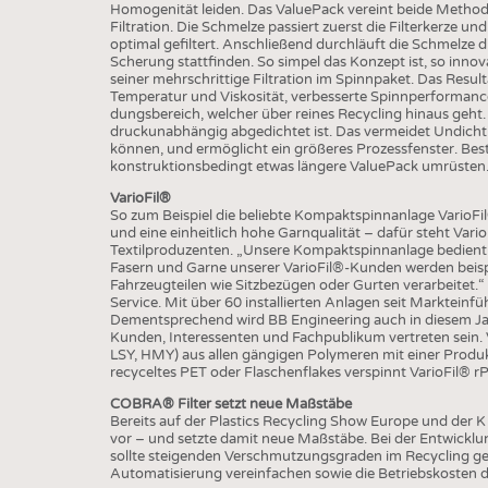
BUSINESS
FAKT
Homogenität leiden. Das ValuePack vereint beide Methode
Filtration. Die Schmelze passiert zuerst die Filterkerze un
UNTERNEHMEN
STATI
optimal gefiltert. Anschließend durchläuft die Schmelz
Scherung stattfinden. So simpel das Konzept ist, so innovat
TING
AUSSCHREIBUNGEN
seiner mehrschrittige Filtration im Spinnpaket. Das Result
Temperatur und Viskosität, verbesserte Spinnperformanc
DTV AUSSCHREIBUNGSDIENST
dungsbereich, welcher über reines Recycling hinaus geht. E
druckunabhängig abgedichtet ist. Das vermeidet Undichti
TERMINE
können, und ermöglicht ein größeres Prozessfenster. Bes
konstruktionsbedingt etwas längere ValuePack umrüsten
BRANCHENTERMINE
VarioFil®
So zum Beispiel die beliebte Kompaktspinnanlage VarioFil
und eine einheitlich hohe Garnqualität – dafür steht Vari
Textilproduzenten. „Unsere Kompaktspinnanlage bedient d
Fasern und Garne unserer VarioFil®-Kunden werden beispi
Fahrzeugteilen wie Sitzbezügen oder Gurten verarbeitet.
Service. Mit über 60 installierten Anlagen seit Markteinfü
Dementsprechend wird BB Engineering auch in diesem Ja
Kunden, Interessenten und Fachpublikum vertreten sein. 
LSY, HMY) aus allen gängigen Polymeren mit einer Produk
recyceltes PET oder Flaschenflakes verspinnt VarioFil® 
COBRA® Filter setzt neue Maßstäbe
Bereits auf der Plastics Recycling Show Europe und der 
vor – und setzte damit neue Maßstäbe. Bei der Entwicklun
sollte steigenden Verschmutzungsgraden im Recycling ge
Automatisierung vereinfachen sowie die Betriebskosten d