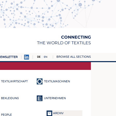
CONNECTING
THE WORLD OF TEXTILES
BROWSE ALL SECTIONS
EWSLETTER
DE
EN
AMPUS
TOFFE
TEXTILWIRTSCHAFT
TEXTILMASCHINEN
RN
E
BEKLEIDUNG
UNTERNEHMEN
BE
ICKE & GEWIRKE
ARCHIV
PEOPLE
STOFFE