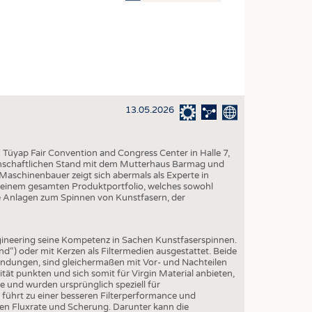
OSITES
DLUNG
ILMASCHINENBAU
ORIK
13.05.2026
CLING
HALTIGKEIT
 Tüyap Fair Convention and Congress Center in Halle 7,
SLAUFWIRTSCHAFT
inschaftlichen Stand mit dem Mutterhaus Barmag und
 Maschinenbauer zeigt sich abermals als Experte in
ISCHE TEXTILIEN
 seinem gesamten Produktportfolio, welches sowohl
e Anlagen zum Spinnen von Kunstfasern, der
 TEXTILES
ZIN
ineering seine Kompetenz in Sachen Kunstfaserspinnen.
 UND HEIMTEXTILIEN
“) oder mit Kerzen als Filtermedien ausgestattet. Beide
endungen, sind gleichermaßen mit Vor- und Nachteilen
EIDUNG
t punkten und sich somit für Virgin Material anbieten,
he und wurden ursprünglich speziell für
 führt zu einer besseren Filterperformance und
geren Fluxrate und Scherung. Darunter kann die