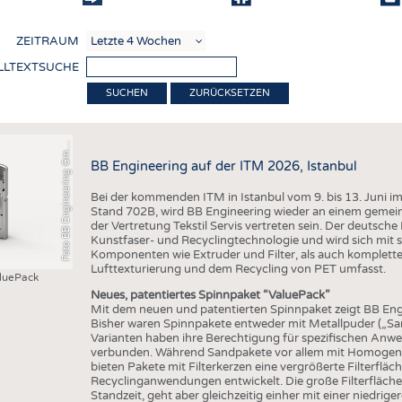
COMP
ZEITRAUM
VERE
LLTEXTSUCHE
TEXT
ZURÜCKSETZEN
SENS
o
t
o
B
B
E
n
g
i
n
e
e
r
i
n
g
G
b
RECY
F
H
m
BB Engineering auf der ITM 2026, Istanbul
NACH
Bei der kommenden ITM in Istanbul vom 9. bis 13. Juni im
KREI
Stand 702B, wird BB Engineering wieder an einem geme
der Vertretung Tekstil Servis vertreten sein. Der deutsche
TECHN
Kunstfaser- und Recyclingtechnologie und wird sich mit
Komponenten wie Extruder und Filter, als auch komplett
SMART
Lufttexturierung und dem Recycling von PET umfasst.
aluePack
MEDI
Neues, patentiertes Spinnpaket “ValuePack”
Mit dem neuen und patentierten Spinnpaket zeigt BB Eng
HAUS-
Bisher waren Spinnpakete entweder mit Metallpuder („Sand
Varianten haben ihre Berechtigung für spezifischen Anw
BEKL
verbunden. Während Sandpakete vor allem mit Homogenitä
bieten Pakete mit Filterkerzen eine vergrößerte Filterfläc
TESTS
Recyclinganwendungen entwickelt. Die große Filterfläche
Standzeit, geht aber gleichzeitig einher mit einer niedri