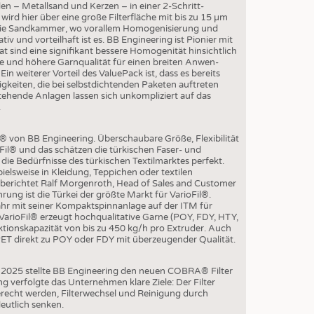
EN
n – Metallsand und Kerzen – in einer 2-Schritt-
d wird hier über eine große Filterfläche mit bis zu 15 µm
STICS
e die Sandkammer, wo vorallem Homogenisierung und
iv und vorteilhaft ist es. BB Engineering ist Pionier mit
at sind eine signifikant bessere Homogenität hinsichtlich
e und höhere Garnqualität für einen breiten Anwen-
in weiterer Vorteil des ValuePack ist, dass es bereits
gkeiten, die bei selbstdichtenden Paketen auftreten
tehende Anlagen lassen sich unkompliziert auf das
.
® von BB Engineering. Überschaubare Größe, Flexibilität
oFil® und das schätzen die türkischen Faser- und
ie Bedürfnisse des türkischen Textilmarktes perfekt.
elsweise in Kleidung, Teppichen oder textilen
“ berichtet Ralf Morgenroth, Head of Sales and Customer
hrung ist die Türkei der größte Markt für VarioFil®.
hr mit seiner Kompaktspinnanlage auf der ITM für
VarioFil® erzeugt hochqualitative Garne (POY, FDY, HTY,
tionskapazität von bis zu 450 kg/h pro Extruder. Auch
rPET direkt zu POY oder FDY mit überzeugender Qualität.
K 2025 stellte BB Engineering den neuen COBRA® Filter
g verfolgte das Unternehmen klare Ziele: Der Filter
recht werden, Filterwechsel und Reinigung durch
eutlich senken.