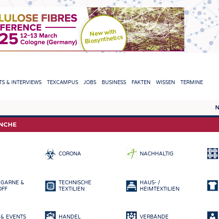
TION
S & INTERVIEWS
TEXCAMPUS
JOBS
BUSINESS
FAKTEN
WISSEN
TERMINE
N
REPORTS & INTERVIEWS
TEXC
ANCHE
TEXTINATION NEWSLINE
ROHS
CORONA
NACHHALTIG
TEXTILE LEADERSHIP
FASE
GARN
 GARNE &
TECHNISCHE
HAUS- /
GEWE
OFF
TEXTILIEN
HEIMTEXTILIEN
GESTR
& EVENTS
HANDEL
VERBÄNDE
VLIES