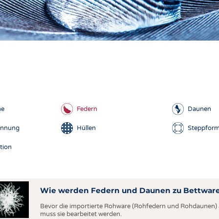
COMP
VERE
TEXT
SENS
RECY
NACH
N SIE DIE KRITERIEN, NACH DENEN SIE SUCHEN MÖCHTEN
he
Federn
Daunen
KREI
FAQ
TECHN
innung
Hüllen
Steppfor
lungen
Kauftipps
SMART
tion
enzen
Tipps für Allergiker
MEDI
de
Qualitätssiegel
HAUS-
ierung
BEKL
Wie werden Federn und Daunen zu Bettware
TESTS
Bevor die importierte Rohware (Rohfedern und Rohdaunen) al
muss sie bearbeitet werden.