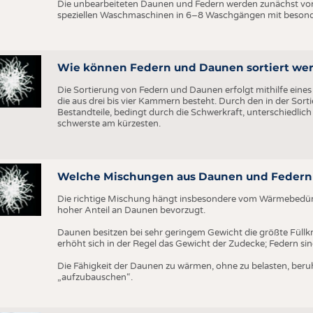
BUSINESS
FAKT
Die unbearbeiteten Daunen und Federn werden zunächst von
speziellen Waschmaschinen in 6–8 Waschgängen mit besond
UNTERNEHMEN
STATI
TING
AUSSCHREIBUNGEN
Wie können Federn und Daunen sortiert we
DTV AUSSCHREIBUNGSDIENST
TERMINE
Die Sortierung von Federn und Daunen erfolgt mithilfe eines 
die aus drei bis vier Kammern besteht. Durch den in der Sort
BRANCHENTERMINE
Be­standteile, bedingt durch die Schwerkraft, unterschiedlich 
schwerste am kürzesten.
Welche Mischungen aus Daunen und Federn 
Die richtige Mischung hängt insbesondere vom Wärmebedürfni
hoher Anteil an Daunen bevorzugt.
Daunen besitzen bei sehr geringem Gewicht die größte Füllkr
erhöht sich in der Regel das Gewicht der Zudecke; Federn si
Die Fähigkeit der Daunen zu wärmen, ohne zu belasten, beruht 
„aufzubauschen“.