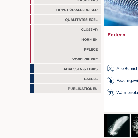
KAUFTIPPS
TIPPS FÜR ALLERGIKER
QUALITÄTSSIEGEL
GLOSSAR
Federn
NORMEN
PFLEGE
VOGELGRIPPE
BITTE WÄHLE
Alle Bereic
ADRESSEN & LINKS
Alle Bereiche
LABELS
Federngew
Pressemittei
PUBLIKATIONEN
Wärmeisola
Marken / Liz
Materialkun
Seitennummer
Volltextsuche