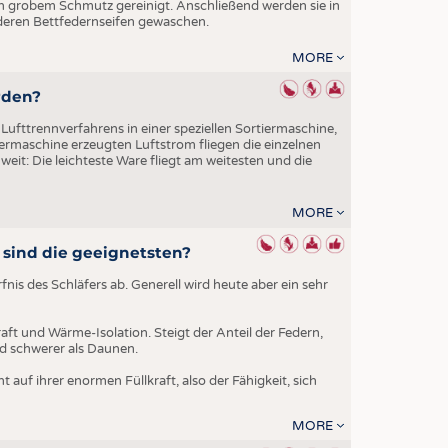
EN
 grobem Schmutz gereinigt. Anschließend werden sie in
eren Bettfedernseifen gewaschen.
STICS
MORE
rden?
Lufttrennverfahrens in einer speziellen Sortiermaschine,
iermaschine erzeugten Luftstrom fliegen die einzelnen
weit: Die leichteste Ware fliegt am weitesten und die
MORE
sind die geeignetsten?
s des Schläfers ab. Generell wird heute aber ein sehr
aft und Wärme-Isolation. Steigt der Anteil der Federn,
nd schwerer als Daunen.
auf ihrer enormen Füllkraft, also der Fähigkeit, sich
MORE