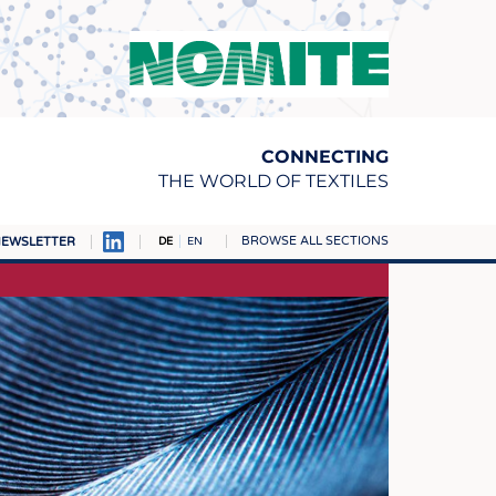
CONNECTING
THE WORLD OF TEXTILES
BROWSE ALL SECTIONS
EWSLETTER
DE
EN
AMPUS
TOFFE
RN
E
BE
ICKE & GEWIRKE
STOFFE