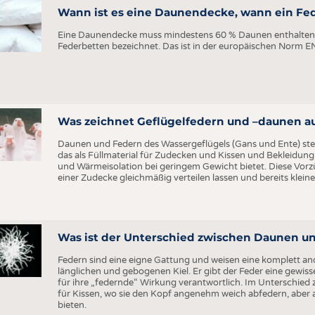
Wann ist es eine Daunendecke, wann ein Fe
Eine Daunendecke muss mindestens 60 % Daunen enthalten.
Federbetten bezeichnet. Das ist in der europäischen Norm 
Was zeichnet Geflügelfedern und –daunen a
Daunen und Federn des Wassergeflügels (Gans und Ente) stel
das als Füllmaterial für Zudecken und Kissen und Bekleidun
und Wärmeisolation bei geringem Gewicht bietet. Diese Vorzü
einer Zudecke gleichmäßig verteilen lassen und bereits klei
Was ist der Unterschied zwischen Daunen u
Federn sind eine eigne Gattung und weisen eine komplett and
länglichen und gebogenen Kiel. Er gibt der Feder eine gewisse 
für ihre „federnde“ Wirkung verantwortlich. Im Unterschied z
für Kissen, wo sie den Kopf angenehm weich abfedern, aber a
bieten.