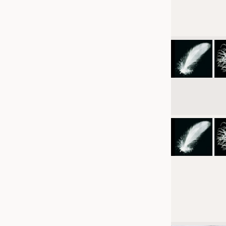
JOBS
STELLENMARKT
KRÜGER PERSONAL HEADHUN
PRAKTIKA & AUSBILDUNGEN
WISSEN
DAUNENCHECK
ADRESSEN & LINKS
LABELS
PUBLIKATIONEN