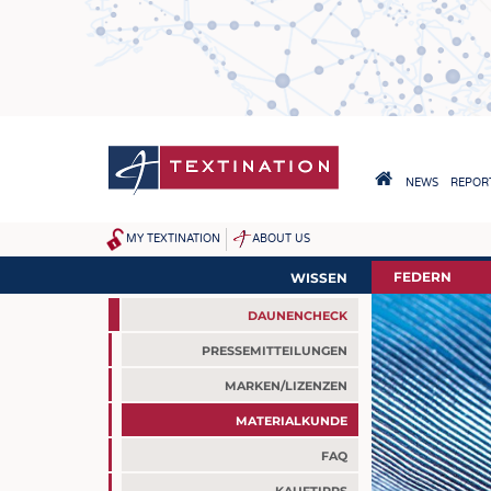
Direkt
zum
Inhalt
HAUPTNAVIGA
NEWS
REPORT
HOME
MY TEXTINATION
ABOUT US
SITEMAP
NEWS
FEDERN
WISSEN
AKTUELLES
DAUNENCHECK
KLARTEXT BY TEXTINATION
PRESSEMITTEILUNGEN
MARKEN/LIZENZEN
MATERIALKUNDE
FAQ