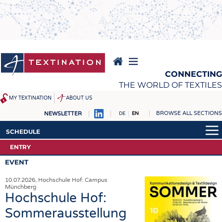
Skip
to
main
content
CONNECTING
THE WORLD OF TEXTILES
MY TEXTINATION
ABOUT US
BROWSE ALL SECTIONS
NEWSLETTER
DE
EN
NEWS
REPORTS & INTERVIEWS
SCHEDULE
LATEST
TEXTINATION NEWSLINE
ENTRY
CALENDAR
... FRANKLY SPEAKING
TEXTILE LEADERSHIP
EVENT
TEXCAMPUS
JOBS
10.07.2026, Hochschule Hof: Campus
Münchberg
RAW MATERIALS
JOBS
Hochschule Hof:
FIBRES
KRÜGER PERSONAL
Sommerausstellung