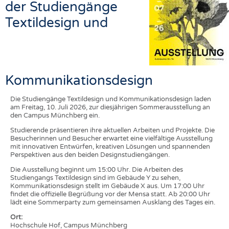
HEADHUNTING
YARNS
der Studiengänge
TRAINING & APPRENTICESHIP
FABRICS
Textildesign und
KNITTINGS
NONWOVENS
COMPOSITES
Kommunikationsdesign
FINISHING
Die Studiengänge Textildesign und Kommunikationsdesign laden
TEXTILE MACHINERY
am Freitag, 10. Juli 2026, zur diesjährigen Sommerausstellung an
den Campus Münchberg ein.
SENSOR TECHNOLOGY
Studierende präsentieren ihre aktuellen Arbeiten und Projekte. Die
RECYCLING
Besucherinnen und Besucher erwartet eine vielfältige Ausstellung
mit innovativen Entwürfen, kreativen Lösungen und spannenden
SUSTAINABILITY
Perspektiven aus den beiden Designstudiengängen.
CIRCULAR ECONOMY
Die Ausstellung beginnt um 15:00 Uhr. Die Arbeiten des
Studiengangs Textildesign sind im Gebäude Y zu sehen,
TECHNICAL TEXTILES
Kommunikationsdesign stellt im Gebäude X aus. Um 17:00 Uhr
findet die offizielle Begrüßung vor der Mensa statt. Ab 20:00 Uhr
SMART TEXTILES
lädt eine Sommerparty zum gemeinsamen Ausklang des Tages ein.
Ort:
MEDICINE
Hochschule Hof, Campus Münchberg