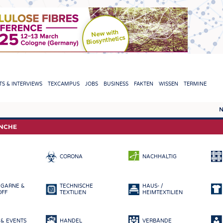
TION
S & INTERVIEWS
TEXCAMPUS
JOBS
BUSINESS
FAKTEN
WISSEN
TERMINE
N
REPORTS & INTERVIEWS
TEXC
ANCHE
TEXTINATION NEWSLINE
ROHS
CORONA
NACHHALTIG
TEXTILE LEADERSHIP
FASE
GARN
 GARNE &
TECHNISCHE
HAUS- /
GEWE
OFF
TEXTILIEN
HEIMTEXTILIEN
GESTR
& EVENTS
HANDEL
VERBÄNDE
VLIES