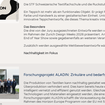
T
Die STF Schweizerische Textilfachschule und die Ruckstu
Ein Teppich ist mehr als ein funktionales Objekt. Er präg
Farbe und Handwerk zu einer gestalterischen Einheit. U
innovative Teppichentwürfe, die dieses Thema kreativ inte
Das Besondere
Die drei von der Jury ausgezeichneten Entwürfe werden v
im Rahmen der Zurich Design Weeks 2026 präsentiert. An
End of Year Show sowie gegebenenfalls an weiteren Vera
Zusätzlich werden ausgewählte Wettbewerbsentwürfe wäh
Nachhaltigkeit im Fokus
Forschungsprojekt ALADIN: Zirkuläre und bedarfs
Die Produktion von Textilien kann nachhaltig gestaltet w
Überproduktion verhindert wird. Dies kann bereits heute
Foto: DITF
intelligent vernetzt und effizient genutzt werden. Gleichz
Technologien und Materialien eingesetzt werden, die ei
Forschungsprojekt ALADIN schafft die Voraussetzung daf
Rahmen des Horizon Europe Programm von der EU mit 5 M
in