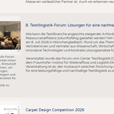
o
t
o
:
F
a
c
h
b
e
r
e
i
c
h
T
e
x
t
il
-
u
d
B
e
k
l
e
i
d
u
n
g
s
t
e
c
h
n
i
k
/
H
S
N
Messe ein verlässlicher Partner ist. Auch wir erkennen n
F
n
R
8. Textillogistik-Forum: Lösungen für eine nachhal
Wie kann die Textilbranche angesichts steigender Anforde
Ressourceneffizienz zukunftsfähig gestaltet werden? Mit d
am 8. Juli 2026 in Mönchengladbach. Rund um das Thema 
Vertreterinnen und Vertreter aus Wissenschaft, Wirtscha
innovative Technologien und konkrete Lösungsansätze für 
istik-Forum
Veranstaltet wurde das Forum vom Center Textillogistik
treter:innen
dem Fraunhofer-Institut für Materialfluss und Logistik (IM
 Wirtschaft
Veranstaltung ist es, den Austausch zwischen Forschung
mmen, um
für eine leistungsfähige und nachhaltige Textillogistik zu 
ungen,
ologien und
ansätze für
r
a
f
i
k
:
S
c
h
w
e
i
z
e
r
i
s
c
h
e
e
t
i
l
f
a
c
h
s
c
h
u
l
e
S
T
tte zu
G
x
F
Carpet Design Competition 2026