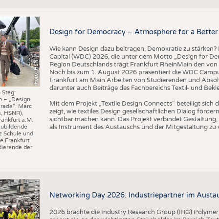
BUSINESS
FAKT
UNTERNEHMEN
STATI
Design for Democracy – Atmosphere for a Better 
TING
AUSSCHREIBUNGEN
Wie kann Design dazu beitragen, Demokratie zu stärken? M
DTV AUSSCHREIBUNGSDIENST
Capital (WDC) 2026, die unter dem Motto „Design for Dem
Foto: HSNR
TERMINE
Region Deutschlands trägt Frankfurt RheinMain den von 
Noch bis zum 1. August 2026 präsentiert die WDC Camp
BRANCHENTERMINE
Frankfurt am Main Arbeiten von Studierenden und Absol
darunter auch Beiträge des Fachbereichs Textil- und Bek
 Steg:
n – „Design
I
n
s
t
i
t
u
t
f
ü
r
T
e
x
t
i
l
t
e
c
h
n
k
I
T
A
)
d
e
r
R
W
T
H
A
a
c
h
e
n
U
n
i
v
e
r
s
i
t
Mit dem Projekt „Textile Design Connects“ beteiligt sic
rade“: Marc
zeigt, wie textiles Design gesellschaftlichen Dialog förd
s, HSNR),
sichtbar machen kann. Das Projekt verbindet Gestaltung, 
rankfurt a.M.
als Instrument des Austauschs und der Mitgestaltung zu 
zubildende
z Schule und
e Frankfurt
ierende der
©
(
y
i
Networking Day 2026: Industriepartner im Austau
2026 brachte die Industry Research Group (IRG) Polymer