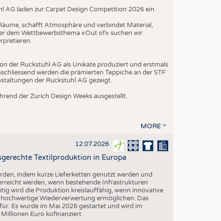
hl AG laden zur Carpet Design Competition 2026 ein.
t Räume, schafft Atmosphäre und verbindet Material,
nter dem Wettbewerbsthema «Out of» suchen wir
rpretieren.
on der Ruckstuhl AG als Unikate produziert und erstmals
schliessend werden die prämierten Teppiche an der STF
nstaltungen der Ruckstuhl AG gezeigt.
rend der Zurich Design Weeks ausgestellt.
MORE
12.07.2026
gerechte Textilproduktion in Europa
erden, indem kurze Lieferketten genutzt werden und
 erreicht werden, wenn bestehende Infrastrukturen
eitig wird die Produktion kreislauffähig, wenn innovative
ne hochwertige Wiederverwertung ermöglichen. Das
ür. Es wurde im Mai 2026 gestartet und wird im
illionen Euro kofinanziert.