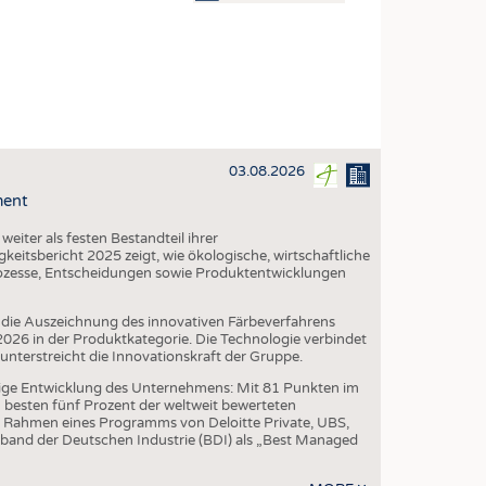
OSITES
DLUNG
ILMASCHINENBAU
ORIK
03.08.2026
CLING
ment
HALTIGKEIT
iter als festen Bestandteil ihrer
SLAUFWIRTSCHAFT
eitsbericht 2025 zeigt, wie ökologische, wirtschaftliche
ozesse, Entscheidungen sowie Produktentwicklungen
ISCHE TEXTILIEN
 TEXTILES
die Auszeichnung des innovativen Färbeverfahrens
6 in der Produktkategorie. Die Technologie verbindet
ZIN
erstreicht die Innovationskraft der Gruppe.
 UND HEIMTEXTILIEN
ige Entwicklung des Unternehmens: Mit 81 Punkten im
besten fünf Prozent der weltweit bewerteten
EIDUNG
 Rahmen eines Programms von Deloitte Private, UBS,
band der Deutschen Industrie (BDI) als „Best Managed