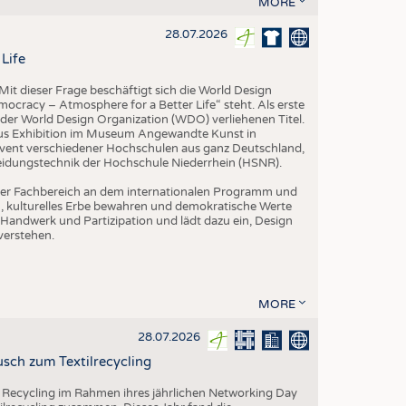
MORE
EN
STICS
28.07.2026
Life
it dieser Frage beschäftigt sich die World Design
ocracy – Atmosphere for a Better Life“ steht. Als erste
der World Design Organization (WDO) verliehenen Titel.
us Exhibition im Museum Angewandte Kunst in
vent verschiedener Hochschulen aus ganz Deutschland,
leidungstechnik der Hochschule Niederrhein (HSNR).
h der Fachbereich an dem internationalen Programm und
ern, kulturelles Erbe bewahren und demokratische Werte
Handwerk und Partizipation und lädt dazu ein, Design
verstehen.
MORE
28.07.2026
sch zum Textilrecycling
 Recycling im Rahmen ihres jährlichen Networking Day