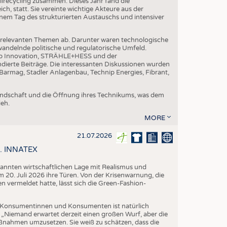
ilrecycling zusammen. Dieses Jahr fand die
h, statt. Sie vereinte wichtige Akteure aus der
nem Tag des strukturierten Austauschs und intensiver
nrelevanten Themen ab. Darunter waren technologische
andelnde politische und regulatorische Umfeld.
p Innovation, STRÄHLE+HESS und der
dierte Beiträge. Die interessanten Diskussionen wurden
armag, Stadler Anlagenbau, Technip Energies, Fibrant,
eundschaft und die Öffnung ihres Technikums, was dem
eh.
MORE
21.07.2026
58. INNATEX
spannten wirtschaftlichen Lage mit Realismus und
 20. Juli 2026 ihre Türen. Von der Krisenwarnung, die
vermeldet hatte, lässt sich die Green-Fashion-
Konsumentinnen und Konsumenten ist natürlich
. „Niemand erwartet derzeit einen großen Wurf, aber die
aßnahmen umzusetzen. Sie weiß zu schätzen, dass die