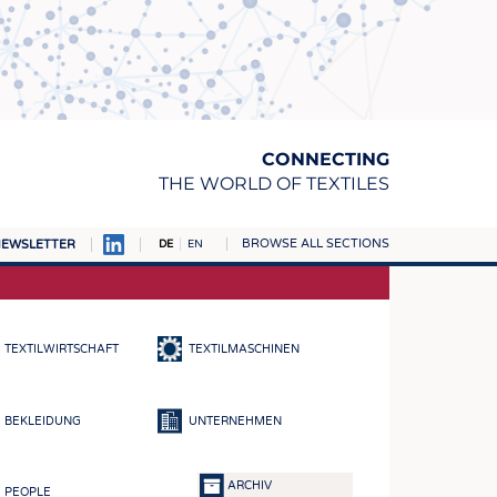
CONNECTING
THE WORLD OF TEXTILES
BROWSE ALL SECTIONS
EWSLETTER
DE
EN
AMPUS
TOFFE
TEXTILWIRTSCHAFT
TEXTILMASCHINEN
RN
E
BEKLEIDUNG
UNTERNEHMEN
BE
ICKE & GEWIRKE
ARCHIV
PEOPLE
STOFFE