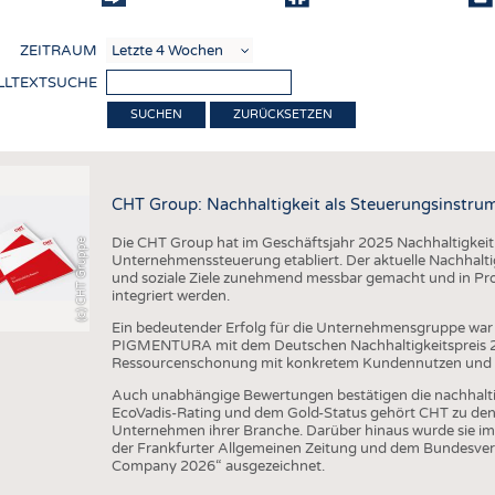
COMP
ZEITRAUM
VERE
LLTEXTSUCHE
TEXT
ZURÜCKSETZEN
SENS
RECY
CHT Group: Nachhaltigkeit als Steuerungsinstru
NACH
Die CHT Group hat im Geschäftsjahr 2025 Nachhaltigkeit we
(c) CHT Gruppe
KREI
Unternehmenssteuerung etabliert. Der aktuelle Nachhaltigk
und soziale Ziele zunehmend messbar gemacht und in Pr
TECHN
integriert werden.
SMART
Ein bedeutender Erfolg für die Unternehmensgruppe war 
PIGMENTURA mit dem Deutschen Nachhaltigkeitspreis 202
MEDI
Ressourcenschonung mit konkretem Kundennutzen und unt
HAUS-
Auch unabhängige Bewertungen bestätigen die nachhalt
EcoVadis-Rating und dem Gold-Status gehört CHT zu den 
BEKL
Unternehmen ihrer Branche. Darüber hinaus wurde sie im
der Frankfurter Allgemeinen Zeitung und dem Bundesver
TESTS
Company 2026“ ausgezeichnet.