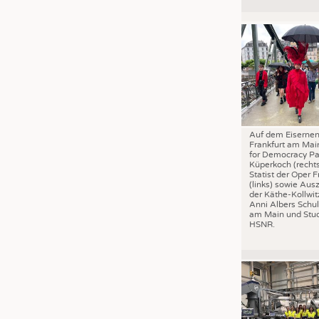
JOBS
STELLENMARKT
KRÜGER PERSONAL HEADHUN
PRAKTIKA & AUSBILDUNGEN
WISSEN
DAUNENCHECK
Auf dem Eisernen
ADRESSEN & LINKS
Frankfurt am Mai
for Democracy Pa
LABELS
Küperkoch (recht
Statist der Oper F
PUBLIKATIONEN
(links) sowie Aus
der Käthe-Kollwit
Anni Albers Schul
am Main und Stud
HSNR.