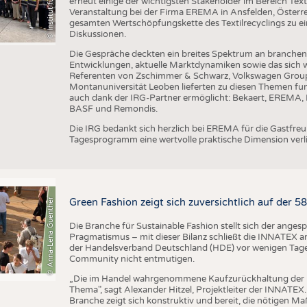
erneut einige der wichtigsten Stakeholder im Bereich Text
Veranstaltung bei der Firma EREMA in Ansfelden, Österreic
gesamten Wertschöpfungskette des Textilrecyclings zu ei
Diskussionen.
Die Gespräche deckten ein breites Spektrum an branche
Entwicklungen, aktuelle Marktdynamiken sowie das sich w
Referenten von Zschimmer & Schwarz, Volkswagen Grou
Montanuniversität Leoben lieferten zu diesen Themen fun
auch dank der IRG-Partner ermöglicht: Bekaert, EREMA, B
BASF und Remondis.
Die IRG bedankt sich herzlich bei EREMA für die Gastfr
Tagesprogramm eine wertvolle praktische Dimension verli
© Anna-Lena Guenther
Green Fashion zeigt sich zuversichtlich auf der 
Die Branche für Sustainable Fashion stellt sich der ange
Pragmatismus – mit dieser Bilanz schließt die INNATEX am
der Handelsverband Deutschland (HDE) vor wenigen Tagen 
Community nicht entmutigen.
„Die im Handel wahrgenommene Kaufzurückhaltung der 
Thema", sagt Alexander Hitzel, Projektleiter der INNATEX
Branche zeigt sich konstruktiv und bereit, die nötigen M