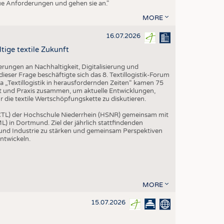
eue Anforderungen und gehen sie an."
MORE
16.07.2026
tige textile Zukunft
rungen an Nachhaltigkeit, Digitalisierung und
ieser Frage beschäftigte sich das 8. Textillogistik-Forum
„Textillogistik in herausfordernden Zeiten“ kamen 75
ft und Praxis zusammen, um aktuelle Entwicklungen,
die textile Wertschöpfungskette zu diskutieren.
 (CTL) der Hochschule Niederrhein (HSNR) gemeinsam mit
L) in Dortmund. Ziel der jährlich stattfindenden
 und Industrie zu stärken und gemeinsam Perspektiven
entwickeln.
MORE
15.07.2026