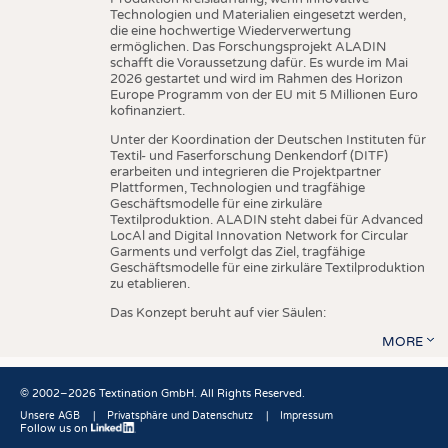
Technologien und Materialien eingesetzt werden,
die eine hochwertige Wiederverwertung
ermöglichen. Das Forschungsprojekt ALADIN
schafft die Voraussetzung dafür. Es wurde im Mai
2026 gestartet und wird im Rahmen des Horizon
Europe Programm von der EU mit 5 Millionen Euro
kofinanziert.
Unter der Koordination der Deutschen Instituten für
Textil- und Faserforschung Denkendorf (DITF)
erarbeiten und integrieren die Projektpartner
Plattformen, Technologien und tragfähige
Geschäftsmodelle für eine zirkuläre
Textilproduktion. ALADIN steht dabei für Advanced
LocAl and Digital Innovation Network for Circular
Garments und verfolgt das Ziel, tragfähige
Geschäftsmodelle für eine zirkuläre Textilproduktion
zu etablieren.
Das Konzept beruht auf vier Säulen:
MORE
© 2002–2026 Textination GmbH. All Rights Reserved.
Unsere AGB
Privatsphäre und Datenschutz
Impressum
Follow us on
Fußbereich