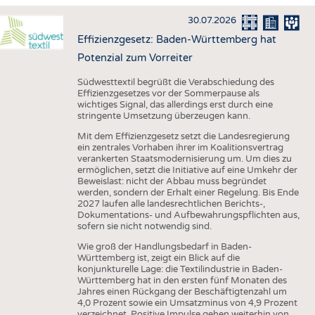
HAUS- UND HEIMTEXTILIEN
30.07.2026
BEKLEIDUNG
Effizienzgesetz: Baden-Württemberg hat
TESTS
Potenzial zum Vorreiter
BUSINESS
FAKTEN
Südwesttextil begrüßt die Verabschiedung des
Effizienzgesetzes vor der Sommerpause als
UNTERNEHMEN
STATISTICS
wichtiges Signal, das allerdings erst durch eine
stringente Umsetzung überzeugen kann.
AUSSCHREIBUNGEN
Mit dem Effizienzgesetz setzt die Landesregierung
DTV AUSSCHREIBUNGSDIENST
ein zentrales Vorhaben ihrer im Koalitionsvertrag
verankerten Staatsmodernisierung um. Um dies zu
WISSEN
TERMINE
ermöglichen, setzt die Initiative auf eine Umkehr der
Beweislast: nicht der Abbau muss begründet
DAUNENCHECK
BRANCHENTERMINE
werden, sondern der Erhalt einer Regelung. Bis Ende
2027 laufen alle landesrechtlichen Berichts-,
ADRESSEN & LINKS
Dokumentations- und Aufbewahrungspflichten aus,
sofern sie nicht notwendig sind.
LABELS
Wie groß der Handlungsbedarf in Baden-
PUBLIKATIONEN
Württemberg ist, zeigt ein Blick auf die
konjunkturelle Lage: die Textilindustrie in Baden-
Württemberg hat in den ersten fünf Monaten des
Jahres einen Rückgang der Beschäftigtenzahl um
4,0 Prozent sowie ein Umsatzminus von 4,9 Prozent
verzeichnet. Positive Impulse gehen weiterhin von