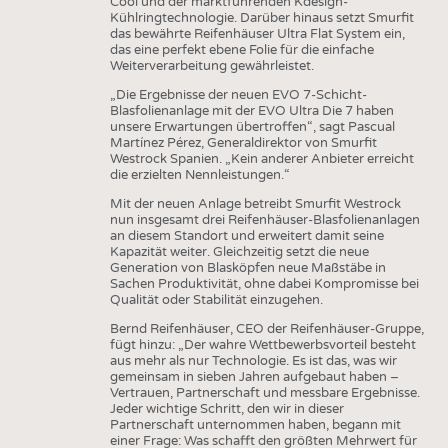
Cool und der marktführenden Kdesign-
Kühlringtechnologie. Darüber hinaus setzt Smurfit
das bewährte Reifenhäuser Ultra Flat System ein,
das eine perfekt ebene Folie für die einfache
Weiterverarbeitung gewährleistet.
„Die Ergebnisse der neuen EVO 7-Schicht-
Blasfolienanlage mit der EVO Ultra Die 7 haben
unsere Erwartungen übertroffen“, sagt Pascual
Martínez Pérez, Generaldirektor von Smurfit
Westrock Spanien. „Kein anderer Anbieter erreicht
die erzielten Nennleistungen.“
Mit der neuen Anlage betreibt Smurfit Westrock
nun insgesamt drei Reifenhäuser-Blasfolienanlagen
an diesem Standort und erweitert damit seine
Kapazität weiter. Gleichzeitig setzt die neue
Generation von Blasköpfen neue Maßstäbe in
Sachen Produktivität, ohne dabei Kompromisse bei
Qualität oder Stabilität einzugehen.
Bernd Reifenhäuser, CEO der Reifenhäuser-Gruppe,
fügt hinzu: „Der wahre Wettbewerbsvorteil besteht
aus mehr als nur Technologie. Es ist das, was wir
gemeinsam in sieben Jahren aufgebaut haben –
Vertrauen, Partnerschaft und messbare Ergebnisse.
Jeder wichtige Schritt, den wir in dieser
Partnerschaft unternommen haben, begann mit
einer Frage: Was schafft den größten Mehrwert für