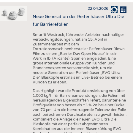
HAUS- UND HEIMTEXTILIEN
22.04.2026
BEKLEIDUNG
Neue Generation der Reifenhäuser Ultra Die
TESTS
für Barrierefolien
BUSINESS
FAKTEN
Smurfit Westrock, führender Anbieter nachhaltiger
Verpackungslösungen, hat am 15. April in
UNTERNEHMEN
STATISTICS
Zusammenarbeit mit dem
Extrusionsmaschinenhersteller Reifenhäuser Blown
AUSSCHREIBUNGEN
Film zu einem „Barrier Day Open House“ in sein
Werk in Ibi (Alicante), Spanien eingeladen. Eine
DTV AUSSCHREIBUNGSDIENST
große internationale Gruppe von Kunden und
Branchenexperten versammelte sich, um die
WISSEN
TERMINE
neueste Generation der Reifenhäuser „EVO Ultra
Die“ Blasköpfe erstmals im Live- Betrieb bei einem
DAUNENCHECK
BRANCHENTERMINE
Kunden zu erleben.
ADRESSEN & LINKS
Das Highlight war die Produktionsleistung von über
1.000 kg/h für Barriereanwendungen, die Folien mit
LABELS
herausragenden Eigenschaften liefert, darunter eine
Profilqualität von besser als ±3 % 2σ bei einer Dicke
PUBLIKATIONEN
von 70 μm. Um die hervorragende Toleranz der Folie
auch bei extremen Durchsatzraten zu gewährleisten,
kombiniert die Anlage die neuen EVO Ultra Die
Blasköpfe mit einer perfekt abgestimmten
Kombination aus der inneren Blasenkühlung EVO