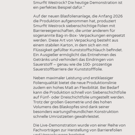
Smurfit Westrock? Die heutige Demonstration ist
ein perfektes Beispiel dafür.“
Auf der neuen Blasfolienanlage, die Anfang 2026
die Produktion aufgenommen hat, produziert
Smurfit Westrock siebenschichtige Folien mit
Barriereeigenschaften, die unter anderem für
sogenannte Bag-in-Box- Verpackungen eingesetzt
werden. Diese Art von Verpackung besteht aus
einem stabilen Karton, in dem sich ein mit
Flüssigkeit gefüllter Kunststoffschlauch befindet.
Ein Ausgießer ermöglicht das Entnehmen des
Getränks und verhindert das Eindringen von
Sauerstoff – genau wie die 100- prozentige
Sauerstoffbarriere der Kunststofffolie.
Neben maximaler Leistung und erstklassiger
Folienqualität bietet die neue Produktionslinie
zudem ein hohes Maß an Flexibilität. Bei Bedarf
kann die Produktion schnell von Siebenschichtfolie
auf Fünf- oder Dreischichtfolie umgestellt werden.
Trotz der großen Geometrie und des hohen
Volumens des Blaskopfes sind dank seiner
besonders wartungsfreundlichen Konstruktion
schnelle Umrüstzeiten gewährleistet.
Die Live-Demonstration wurde von einer Reihe von
Fachvorträgen zur Herstellung von Barrierefolien
und Verpackungen begleitet.