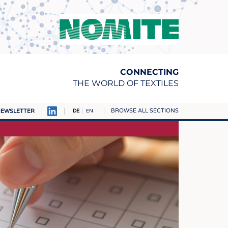
CONNECTING
THE WORLD OF TEXTILES
BROWSE ALL SECTIONS
EWSLETTER
DE
EN
AMPUS
TOFFE
RN
E
BE
ICKE & GEWIRKE
STOFFE