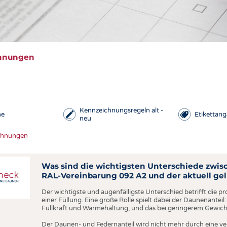
COMP
VERE
TEXT
hnungen
SENS
RECY
NACH
N SIE DIE KRITERIEN, NACH DENEN SIE SUCHEN MÖCHTEN
Kennzeichnungsregeln alt -
KREI
he
Etikettan
neu
FAQ
TECHN
chnungen
lungen
Kauftipps
SMART
enzen
Tipps für Allergiker
MEDI
Was sind die wichtigsten Unterschiede zwis
de
Qualitätssiegel
RAL-Vereinbarung 092 A2 und der aktuell ge
HAUS-
Der wichtigste und augenfälligste Unterschied betrifft die
BEKL
einer Füllung. Eine große Rolle spielt dabei der Daunenanteil
Füllkraft und Wärmehaltung, und das bei geringerem Gewich
TESTS
Der Daunen- und Federnanteil wird nicht mehr durch eine 