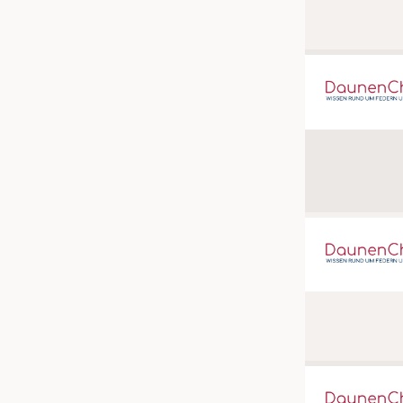
JOBS
STELLENMARKT
KRÜGER PERSONAL HEADHUN
PRAKTIKA & AUSBILDUNGEN
WISSEN
DAUNENCHECK
ADRESSEN & LINKS
LABELS
PUBLIKATIONEN