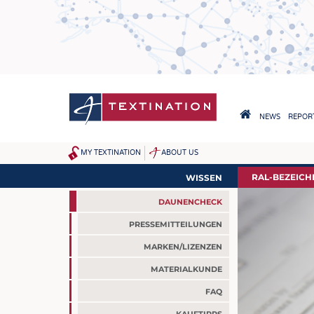
Direkt
zum
Inhalt
HAUPTNAVIGA
NEWS
REPORT
HOME
MY TEXTINATION
ABOUT US
SITEMAP
NEWS
RAL-BEZEIC
WISSEN
AKTUELLES
DAUNENCHECK
KLARTEXT BY TEXTINATION
PRESSEMITTEILUNGEN
MARKEN/LIZENZEN
MATERIALKUNDE
FAQ