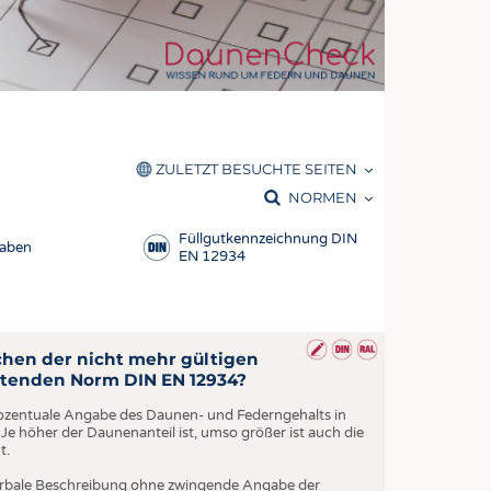
OSITES
DLUNG
ILMASCHINENBAU
ORIK
ZULETZT BESUCHTE SEITEN
CLING
RAL-Bezeichnungen
NORMEN
HALTIGKEIT
KRITERIEN ZURÜCKSETZEN
Füllgutkennzeichnung DIN
SLAUFWIRTSCHAFT
gaben
EN 12934
Glossar
ISCHE TEXTILIEN
Normen
 TEXTILES
Pflege
ZIN
chen der nicht mehr gültigen
Vogelgrippe
ltenden Norm DIN EN 12934?
 UND HEIMTEXTILIEN
 prozentuale Angabe des Daunen- und Federngehalts in
EIDUNG
: Je höher der Daunenanteil ist, umso größer ist auch die
t.
verbale Beschreibung ohne zwingende Angabe der