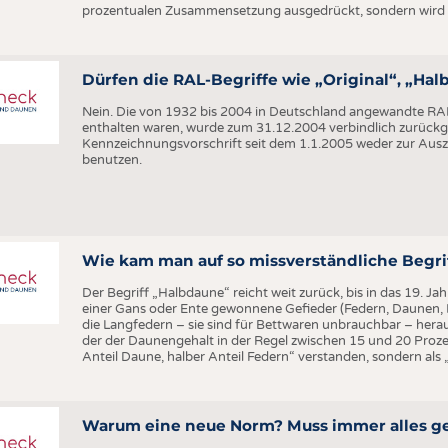
BUSINESS
FAKT
prozentualen Zusammensetzung ausgedrückt, sondern wird
UNTERNEHMEN
STATI
TING
AUSSCHREIBUNGEN
Dürfen die RAL-Begriffe wie „Original“, „H
DTV AUSSCHREIBUNGSDIENST
Nein. Die von 1932 bis 2004 in Deutschland angewandte RAL
enthalten waren, wurde zum 31.12.2004 verbindlich zurückg
TERMINE
Kennzeichnungsvorschrift seit dem 1.1.2005 weder zur Ausz
benutzen.
BRANCHENTERMINE
Wie kam man auf so missverständliche Begri
Der Begriff „Halbdaune“ reicht weit zurück, bis in das 19. 
einer Gans oder Ente gewonnene Gefieder (Federn, Daunen,
die Langfedern – sie sind für Bettwaren unbrauchbar – heraus
der der Daunengehalt in der Regel zwischen 15 und 20 Prozen
Anteil Daune, halber Anteil Federn“ verstanden, sondern als „
Warum eine neue Norm? Muss immer alles g