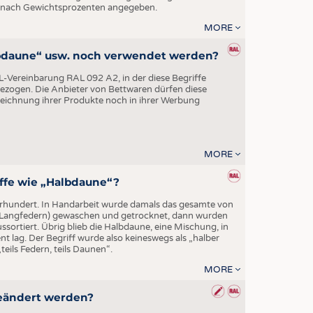
EN
 nach Gewichtsprozenten angegeben.
STICS
MORE
albdaune“ usw. noch verwendet werden?
-Vereinbarung RAL 092 A2, in der diese Begriffe
ezogen. Die Anbieter von Bettwaren dürfen diese
eichnung ihrer Produkte noch in ihrer Werbung
MORE
ffe wie „Halbdaune“?
Jahrhundert. In Handarbeit wurde damals das gesamte von
 Langfedern) gewaschen und getrocknet, dann wurden
sortiert. Übrig blieb die Halbdaune, eine Mischung, in
t lag. Der Begriff wurde also keineswegs als „halber
teils Federn, teils Daunen“.
MORE
eändert werden?