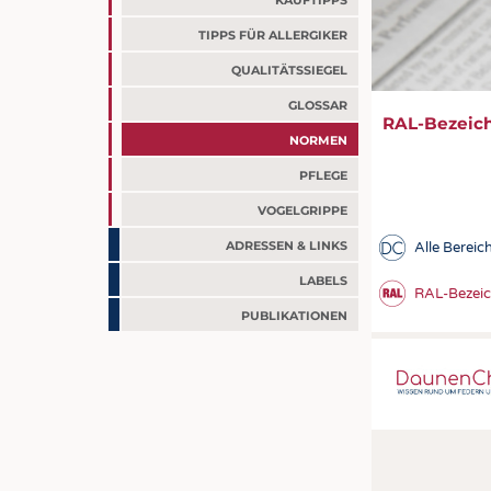
KAUFTIPPS
TIPPS FÜR ALLERGIKER
QUALITÄTSSIEGEL
GLOSSAR
RAL-Bezeic
NORMEN
PFLEGE
VOGELGRIPPE
BITTE WÄHLE
ADRESSEN & LINKS
Alle Bereic
Alle Bereiche
LABELS
RAL-Bezei
Pressemittei
PUBLIKATIONEN
Marken / Liz
Materialkun
Volltextsuche