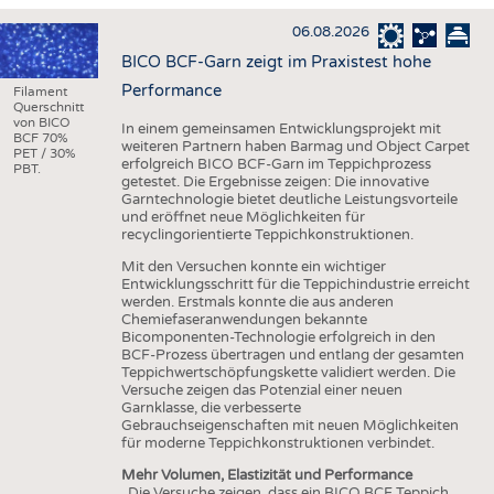
HAUS- UND HEIMTEXTILIEN
06.08.2026
BEKLEIDUNG
BICO BCF-Garn zeigt im Praxistest hohe
TESTS
Performance
Filament
Querschnitt
BUSINESS
FAKTEN
von BICO
In einem gemeinsamen Entwicklungsprojekt mit
BCF 70%
weiteren Partnern haben Barmag und Object Carpet
UNTERNEHMEN
STATISTICS
PET / 30%
erfolgreich BICO BCF-Garn im Teppichprozess
PBT.
getestet. Die Ergebnisse zeigen: Die innovative
AUSSCHREIBUNGEN
Garntechnologie bietet deutliche Leistungsvorteile
und eröffnet neue Möglichkeiten für
DTV AUSSCHREIBUNGSDIENST
recyclingorientierte Teppichkonstruktionen.
WISSEN
TERMINE
Mit den Versuchen konnte ein wichtiger
Entwicklungsschritt für die Teppichindustrie erreicht
DAUNENCHECK
BRANCHENTERMINE
werden. Erstmals konnte die aus anderen
Chemiefaseranwendungen bekannte
ADRESSEN & LINKS
Bicomponenten-Technologie erfolgreich in den
BCF-Prozess übertragen und entlang der gesamten
LABELS
Teppichwertschöpfungskette validiert werden. Die
Versuche zeigen das Potenzial einer neuen
PUBLIKATIONEN
Garnklasse, die verbesserte
Gebrauchseigenschaften mit neuen Möglichkeiten
für moderne Teppichkonstruktionen verbindet.
Mehr Volumen, Elastizität und Performance
„Die Versuche zeigen, dass ein BICO BCF Teppich