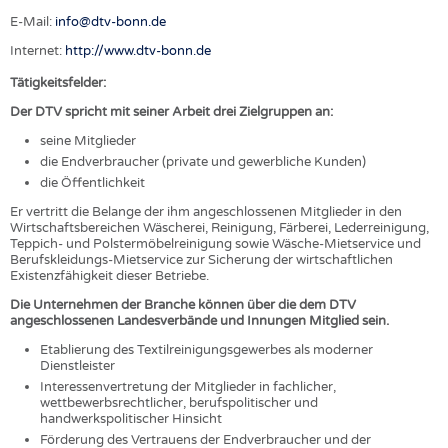
HEADHUNTING
GARNE
E-Mail:
info@dtv-bonn.de
PRAKTIKA & AUSBILDUNGEN
GEWEBE
Internet:
http://www.dtv-bonn.de
GESTRICKE & GEWIRKE
Tätigkeitsfelder:
VLIESSTOFFE
Der DTV spricht mit seiner Arbeit drei Zielgruppen an:
COMPOSITES
seine Mitglieder
die Endverbraucher (private und gewerbliche Kunden)
VEREDLUNG
die Öffentlichkeit
TEXTILMASCHINENBAU
Er vertritt die Belange der ihm angeschlossenen Mitglieder in den
Wirtschaftsbereichen Wäscherei, Reinigung, Färberei, Lederreinigung,
SENSORIK
Teppich- und Polstermöbelreinigung sowie Wäsche-Mietservice und
Berufskleidungs-Mietservice zur Sicherung der wirtschaftlichen
RECYCLING
Existenzfähigkeit dieser Betriebe.
NACHHALTIGKEIT
Die Unternehmen der Branche können über die dem DTV
angeschlossenen Landesverbände und Innungen Mitglied sein.
KREISLAUFWIRTSCHAFT
Etablierung des Textilreinigungsgewerbes als moderner
TECHNISCHE TEXTILIEN
Dienstleister
Interessenvertretung der Mitglieder in fachlicher,
SMART TEXTILES
wettbewerbsrechtlicher, berufspolitischer und
handwerkspolitischer Hinsicht
MEDIZIN
Förderung des Vertrauens der Endverbraucher und der