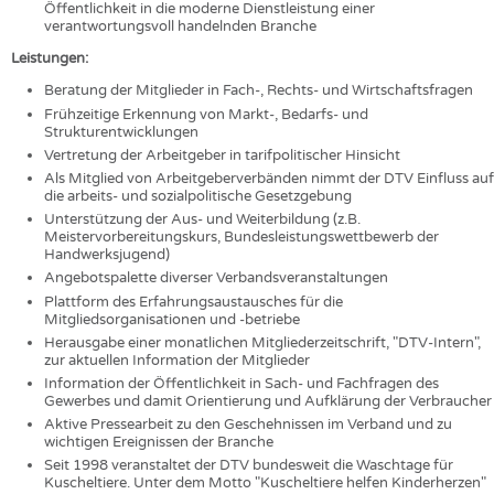
Öffentlichkeit in die moderne Dienstleistung einer
HAUS- UND HEIMTEXTILIEN
verantwortungsvoll handelnden Branche
BEKLEIDUNG
Leistungen:
TESTS
Beratung der Mitglieder in Fach-, Rechts- und Wirtschaftsfragen
Frühzeitige Erkennung von Markt-, Bedarfs- und
BUSINESS
FAKTEN
Strukturentwicklungen
UNTERNEHMEN
STATISTICS
Vertretung der Arbeitgeber in tarifpolitischer Hinsicht
Als Mitglied von Arbeitgeberverbänden nimmt der DTV Einfluss auf
AUSSCHREIBUNGEN
die arbeits- und sozialpolitische Gesetzgebung
Unterstützung der Aus- und Weiterbildung (z.B.
DTV AUSSCHREIBUNGSDIENST
Meistervorbereitungskurs, Bundesleistungswettbewerb der
Handwerksjugend)
WISSEN
TERMINE
Angebotspalette diverser Verbandsveranstaltungen
DAUNENCHECK
BRANCHENTERMINE
Plattform des Erfahrungsaustausches für die
Mitgliedsorganisationen und -betriebe
ADRESSEN & LINKS
Herausgabe einer monatlichen Mitgliederzeitschrift, "DTV-Intern",
zur aktuellen Information der Mitglieder
LABELS
Information der Öffentlichkeit in Sach- und Fachfragen des
PUBLIKATIONEN
Gewerbes und damit Orientierung und Aufklärung der Verbraucher
Aktive Pressearbeit zu den Geschehnissen im Verband und zu
wichtigen Ereignissen der Branche
Seit 1998 veranstaltet der DTV bundesweit die Waschtage für
Kuscheltiere. Unter dem Motto "Kuscheltiere helfen Kinderherzen"