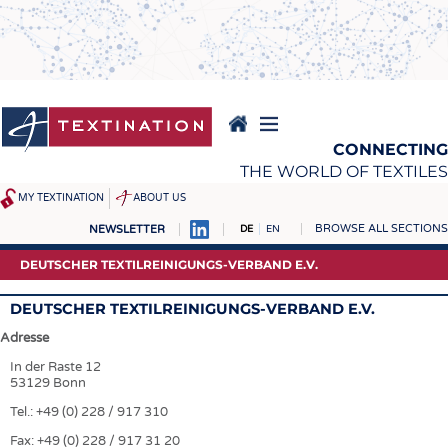
Direkt
zum
Inhalt
CONNECTING
THE WORLD OF TEXTILES
MY TEXTINATION
ABOUT US
BROWSE ALL SECTIONS
NEWSLETTER
DE
EN
NEWS
REPORTS & INTERVIEWS
DEUTSCHER TEXTILREINIGUNGS-VERBAND E.V.
AKTUELLES
TEXTINATION NEWSLINE
DEUTSCHER TEXTILREINIGUNGS-VERBAND E.V.
KLARTEXT BY TEXTINATION
TEXTILE LEADERSHIP
Adresse
TEXCAMPUS
JOBS
In der Raste 12
53129 Bonn
ROHSTOFFE
STELLENMARKT
Tel.: +49 (0) 228 / 917 310
FASERN
KRÜGER PERSONAL
Fax: +49 (0) 228 / 917 31 20