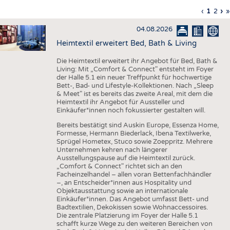
HAUS- UND HEIMTEXTILIEN
Vorherig
‹
Aktuell
1
Seite
2
Nä
›
L
»
Seitennummerierung
Seite
Seite
Sei
S
BEKLEIDUNG
04.08.2026
TESTS
Heimtextil erweitert Bed, Bath & Living
BUSINESS
FAKTEN
Die Heimtextil erweitert ihr Angebot für Bed, Bath &
Living: Mit „Comfort & Connect" entsteht im Foyer
UNTERNEHMEN
STATISTICS
der Halle 5.1 ein neuer Treffpunkt für hochwertige
Bett-, Bad- und Lifestyle-Kollektionen. Nach „Sleep
AUSSCHREIBUNGEN
& Meet" ist es bereits das zweite Areal, mit dem die
Heimtextil ihr Angebot für Aussteller und
DTV AUSSCHREIBUNGSDIENST
Einkäufer*innen noch fokussierter gestalten will.
WISSEN
TERMINE
Bereits bestätigt sind Auskin Europe, Essenza Home,
Formesse, Hermann Biederlack, Ibena Textilwerke,
DAUNENCHECK
BRANCHENTERMINE
Sprügel Hometex, Stuco sowie Zoeppritz. Mehrere
Unternehmen kehren nach längerer
ADRESSEN & LINKS
Ausstellungspause auf die Heimtextil zurück.
„Comfort & Connect" richtet sich an den
LABELS
Facheinzelhandel – allen voran Bettenfachhändler
–, an Entscheider*innen aus Hospitality und
PUBLIKATIONEN
Objektausstattung sowie an internationale
Einkäufer*innen. Das Angebot umfasst Bett- und
Badtextilien, Dekokissen sowie Wohnaccessoires.
Die zentrale Platzierung im Foyer der Halle 5.1
schafft kurze Wege zu den weiteren Bereichen von