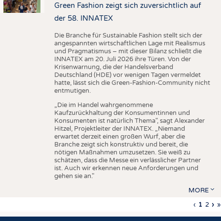
Green Fashion zeigt sich zuversichtlich auf
der 58. INNATEX
Die Branche für Sustainable Fashion stellt sich der
angespannten wirtschaftlichen Lage mit Realismus
und Pragmatismus – mit dieser Bilanz schließt die
INNATEX am 20. Juli 2026 ihre Türen. Von der
Krisenwarnung, die der Handelsverband
Deutschland (HDE) vor wenigen Tagen vermeldet
hatte, lässt sich die Green-Fashion-Community nicht
entmutigen.
„Die im Handel wahrgenommene
Kaufzurückhaltung der Konsumentinnen und
Konsumenten ist natürlich Thema", sagt Alexander
Hitzel, Projektleiter der INNATEX. „Niemand
erwartet derzeit einen großen Wurf, aber die
Branche zeigt sich konstruktiv und bereit, die
nötigen Maßnahmen umzusetzen. Sie weiß zu
schätzen, dass die Messe ein verlässlicher Partner
ist. Auch wir erkennen neue Anforderungen und
gehen sie an."
MORE
Vorherig
‹
Aktuell
1
Seite
2
Nä
›
L
»
Seitennummerierung
Seite
Seite
Sei
S