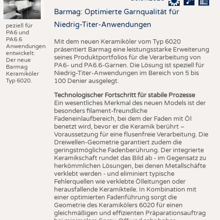
Barmag: Optimierte Garnqualität für
Niedrig-Titer-Anwendungen
peziell für
PA6 und
PA6.6
Mit dem neuen Keramiköler vom Typ 6020
Anwendungen
präsentiert Barmag eine leistungsstarke Erweiterung
entwickelt:
seines Produktportfolios für die Verarbeitung von
Der neue
PA6- und PA6.6-Garnen. Die Lösung ist speziell für
Barmag
Niedrig-Titer-Anwendungen im Bereich von 5 bis
Keramiköler
Typ 6020.
100 Denier ausgelegt.
Technologischer Fortschritt für stabile Prozesse
Ein wesentliches Merkmal des neuen Models ist der
besonders filament-freundliche
Fadeneinlaufbereich, bei dem der Faden mit Öl
benetzt wird, bevor er die Keramik berührt –
Voraussetzung für eine flusenfreie Verarbeitung. Die
Dreiwellen-Geometrie garantiert zudem die
geringstmögliche Fadenberührung. Der integrierte
Keramikschaft rundet das Bild ab - im Gegensatz zu
herkömmlichen Lösungen, bei denen Metallschäfte
verklebt werden - und eliminiert typische
Fehlerquellen wie verklebte Ölleitungen oder
herausfallende Keramikteile. In Kombination mit
einer optimierten Fadenführung sorgt die
Geometrie des Keramikölers 6020 für einen
gleichmäßigen und effizienten Präparationsauftrag