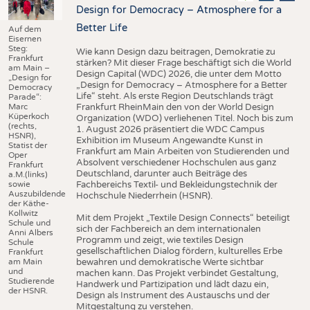
Design for Democracy – Atmosphere for a
Better Life
Auf dem
Eisernen
Steg:
Wie kann Design dazu beitragen, Demokratie zu
Frankfurt
stärken? Mit dieser Frage beschäftigt sich die World
am Main –
Design Capital (WDC) 2026, die unter dem Motto
„Design for
„Design for Democracy – Atmosphere for a Better
Democracy
Life“ steht. Als erste Region Deutschlands trägt
Parade“:
Marc
Frankfurt RheinMain den von der World Design
Küperkoch
Organization (WDO) verliehenen Titel. Noch bis zum
(rechts,
1. August 2026 präsentiert die WDC Campus
HSNR),
Exhibition im Museum Angewandte Kunst in
Statist der
Frankfurt am Main Arbeiten von Studierenden und
Oper
Absolvent verschiedener Hochschulen aus ganz
Frankfurt
Deutschland, darunter auch Beiträge des
a.M.(links)
sowie
Fachbereichs Textil- und Bekleidungstechnik der
Auszubildende
Hochschule Niederrhein (HSNR).
der Käthe-
Kollwitz
Mit dem Projekt „Textile Design Connects“ beteiligt
Schule und
sich der Fachbereich an dem internationalen
Anni Albers
Programm und zeigt, wie textiles Design
Schule
gesellschaftlichen Dialog fördern, kulturelles Erbe
Frankfurt
am Main
bewahren und demokratische Werte sichtbar
und
machen kann. Das Projekt verbindet Gestaltung,
Studierende
Handwerk und Partizipation und lädt dazu ein,
der HSNR.
Design als Instrument des Austauschs und der
Mitgestaltung zu verstehen.