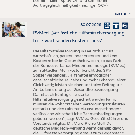
bei minimalem Spray-Off und sehr hoher
Auftragsgleichmäßigkeit (niedriger OCV).
MORE
30.07.2026
BVMed: „Verlässliche Hilfsmittelversorgung
trotz wachsenden Kostendrucks“
Die Hilfsmittelversorgung in Deutschland ist
wirtschaftlich, patient:innenorientiert und kein
Kostentreiber im Gesundheitswesen, so das Fazit
des Bundesverbands Medizintechnologie (BVMed)
zum aktuellen Mehrkostenbericht des GKV-
Spitzenverbandes. „Hilfsmittel ermöglichen
gesellschaftliche Teilhabe und mehr Lebensqualität.
Gleichzeitig leisten sie einen zentralen Beitrag zur
Ambulantisierung der Gesundheitsversorgung.
Damit auch künftig eine starke
Hilfsmittelversorgung gesichert werden kann,
müssen die wohnortnahen Versorgungsstrukturen
gestärkt und den Hilfsmittel-Leistungserbringern
verlässliche wirtschaftliche Rahmenbedingungen
geboten werden“, sagt BVMed-Geschäftsführer und
Vorstandsmitglied Dr. Marc-Pierre Möll. Der
deutsche MedTech-Verband warnt deshalb davor,
die Hilfsmittelversorgung erneut zum Gegenstand