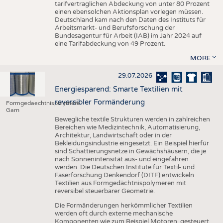
tarifvertraglichen Abdeckung von unter 80 Prozent
einen ebensolchen Aktionsplan vorlegen müssen.
Deutschland kam nach den Daten des Instituts für
Arbeitsmarkt- und Berufsforschung der
Bundesagentur für Arbeit (IAB) im Jahr 2024 auf
eine Tarifabdeckung von 49 Prozent.
MORE
29.07.2026
Energiesparend: Smarte Textilien mit
reversibler Formänderung
Formgedaechtnispolymere
Garn
Bewegliche textile Strukturen werden in zahlreichen
Bereichen wie Medizintechnik, Automatisierung,
Architektur, Landwirtschaft oder in der
Bekleidungsindustrie eingesetzt. Ein Beispiel hierfür
sind Schattierungsnetze in Gewächshäusern, die je
nach Sonnenintensität aus- und eingefahren
werden. Die Deutschen Institute für Textil- und
Faserforschung Denkendorf (DITF) entwickeln
Textilien aus Formgedächtnispolymeren mit
reversibel steuerbarer Geometrie.
Die Formänderungen herkömmlicher Textilien
werden oft durch externe mechanische
Komponenten wie zum Beispiel Motoren, gesteuert.