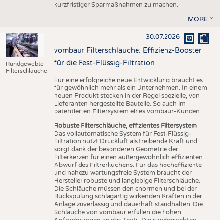
kurzfristiger Sparmaßnahmen zu machen.
MORE
30.07.2026
vombaur Filterschläuche: Effizienz-Booster
für die Fest-Flüssig-Filtration
Rundgewebte
Filterschläuche
Für eine erfolgreiche neue Entwicklung braucht es
für gewöhnlich mehr als ein Unternehmen. In einem
neuen Produkt stecken in der Regel spezielle, von
Lieferanten hergestellte Bauteile. So auch im
patentierten Filtersystem eines vombaur-Kunden.
Robuste Filterschläuche, effizientes Filtersystem
Das vollautomatische System für Fest-Flüssig-
Filtration nutzt Druckluft als treibende Kraft und
sorgt dank der besonderen Geometrie der
Filterkerzen für einen außergewöhnlich effizienten
Abwurf des Filtrerkuchens. Für das hocheffiziente
und nahezu wartungsfreie System braucht der
Hersteller robuste und langlebige Filterschläuche.
Die Schläuche müssen den enormen und bei der
Rückspülung schlagartig wirkenden Kräften in der
Anlage zuverlässig und dauerhaft standhalten. Die
Schläuche von vombaur erfüllen die hohen
Anforderungen an das Textil: Die rundgewebten