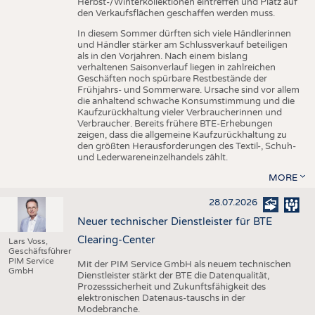
Herbst-/Winterkollektionen eintreffen und Platz auf
den Verkaufsflächen geschaffen werden muss.
In diesem Sommer dürften sich viele Händlerinnen
und Händler stärker am Schlussverkauf beteiligen
als in den Vorjahren. Nach einem bislang
verhaltenen Saisonverlauf liegen in zahlreichen
Geschäften noch spürbare Restbestände der
Frühjahrs- und Sommerware. Ursache sind vor allem
die anhaltend schwache Konsumstimmung und die
Kaufzurückhaltung vieler Verbraucherinnen und
Verbraucher. Bereits frühere BTE-Erhebungen
zeigen, dass die allgemeine Kaufzurückhaltung zu
den größten Herausforderungen des Textil-, Schuh-
und Lederwareneinzelhandels zählt.
MORE
28.07.2026
Neuer technischer Dienstleister für BTE
Clearing-Center
Lars Voss,
Geschäftsführer
PIM Service
Mit der PIM Service GmbH als neuem technischen
GmbH
Dienstleister stärkt der BTE die Datenqualität,
Prozesssicherheit und Zukunftsfähigkeit des
elektronischen Datenaus-tauschs in der
Modebranche.