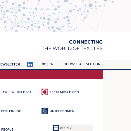
CONNECTING
THE WORLD OF TEXTILES
BROWSE ALL SECTIONS
EWSLETTER
DE
EN
AMPUS
TOFFE
TEXTILWIRTSCHAFT
TEXTILMASCHINEN
RN
E
BEKLEIDUNG
UNTERNEHMEN
BE
ICKE & GEWIRKE
ARCHIV
PEOPLE
STOFFE