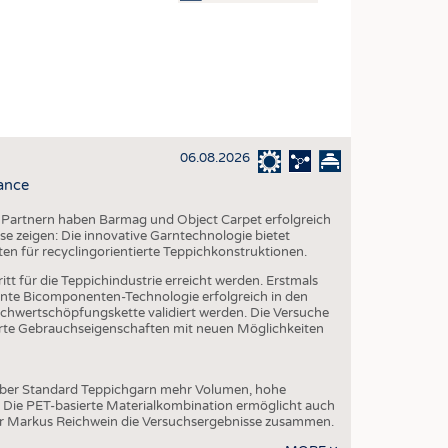
OSITES
DLUNG
ILMASCHINENBAU
ORIK
06.08.2026
CLING
ance
HALTIGKEIT
 Partnern haben Barmag und Object Carpet erfolgreich
SLAUFWIRTSCHAFT
e zeigen: Die innovative Garntechnologie bietet
ten für recyclingorientierte Teppichkonstruktionen.
ISCHE TEXTILIEN
tt für die Teppichindustrie erreicht werden. Erstmals
 TEXTILES
te Bicomponenten-Technologie erfolgreich in den
chwertschöpfungskette validiert werden. Die Versuche
ZIN
serte Gebrauchseigenschaften mit neuen Möglichkeiten
 UND HEIMTEXTILIEN
EIDUNG
über Standard Teppichgarn mehr Volumen, hohe
. Die PET-basierte Materialkombination ermöglicht auch
er Markus Reichwein die Versuchsergebnisse zusammen.