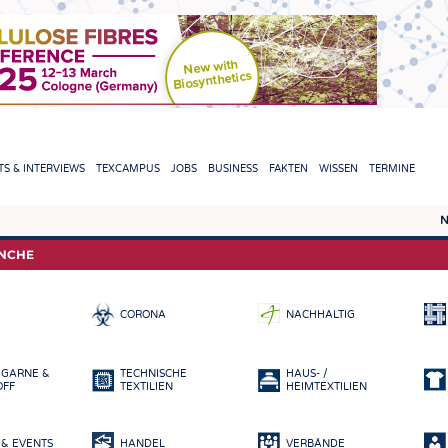
TION
S & INTERVIEWS
TEXCAMPUS
JOBS
BUSINESS
FAKTEN
WISSEN
TERMINE
N
REPORTS & INTERVIEWS
TEXC
ANCHE
TEXTINATION NEWSLINE
ROHS
CORONA
NACHHALTIG
TEXTILE LEADERSHIP
FASE
GARN
 GARNE &
TECHNISCHE
HAUS- /
GEWE
OFF
TEXTILIEN
HEIMTEXTILIEN
GESTR
& EVENTS
HANDEL
VERBÄNDE
VLIES