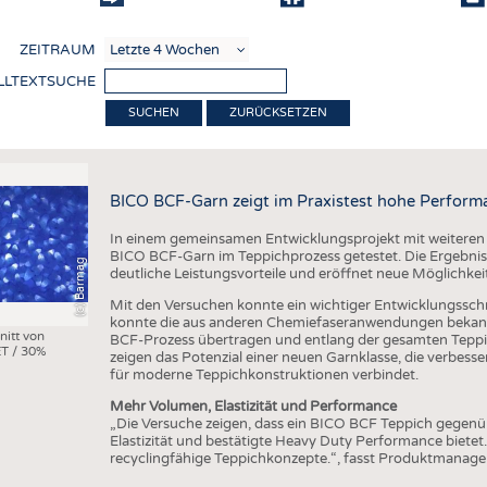
COMP
ZEITRAUM
VERE
LLTEXTSUCHE
TEXT
ZURÜCKSETZEN
SENS
RECY
BICO BCF-Garn zeigt im Praxistest hohe Perform
NACH
In einem gemeinsamen Entwicklungsprojekt mit weiteren
KREI
BICO BCF-Garn im Teppichprozess getestet. Die Ergebniss
(c) Barmag
deutliche Leistungsvorteile und eröffnet neue Möglichkei
TECHN
Mit den Versuchen konnte ein wichtiger Entwicklungsschri
SMART
konnte die aus anderen Chemiefaseranwendungen bekann
nitt von
BCF-Prozess übertragen und entlang der gesamten Teppi
T / 30%
MEDI
zeigen das Potenzial einer neuen Garnklasse, die verbes
für moderne Teppichkonstruktionen verbindet.
HAUS-
Mehr Volumen, Elastizität und Performance
BEKL
„Die Versuche zeigen, dass ein BICO BCF Teppich gegen
Elastizität und bestätigte Heavy Duty Performance bietet
TESTS
recyclingfähige Teppichkonzepte.“, fasst Produktmanag