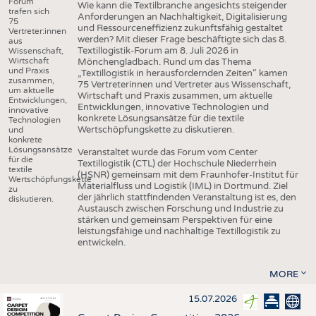
Forum
Wie kann die Textilbranche angesichts steigender
trafen sich
Anforderungen an Nachhaltigkeit, Digitalisierung
75
und Ressourceneffizienz zukunftsfähig gestaltet
Vertreter:innen
werden? Mit dieser Frage beschäftigte sich das 8.
aus
Textillogistik-Forum am 8. Juli 2026 in
Wissenschaft,
Wirtschaft
Mönchengladbach. Rund um das Thema
und Praxis
„Textillogistik in herausfordernden Zeiten“ kamen
zusammen,
75 Vertreterinnen und Vertreter aus Wissenschaft,
um aktuelle
Wirtschaft und Praxis zusammen, um aktuelle
Entwicklungen,
Entwicklungen, innovative Technologien und
innovative
konkrete Lösungsansätze für die textile
Technologien
Wertschöpfungskette zu diskutieren.
und
konkrete
Lösungsansätze
Veranstaltet wurde das Forum vom Center
für die
Textillogistik (CTL) der Hochschule Niederrhein
textile
(HSNR) gemeinsam mit dem Fraunhofer-Institut für
Wertschöpfungskette
Materialfluss und Logistik (IML) in Dortmund. Ziel
zu
der jährlich stattfindenden Veranstaltung ist es, den
diskutieren.
Austausch zwischen Forschung und Industrie zu
stärken und gemeinsam Perspektiven für eine
leistungsfähige und nachhaltige Textillogistik zu
entwickeln.
MORE
15.07.2026