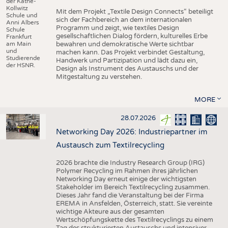
der Käthe-
Kollwitz
Mit dem Projekt „Textile Design Connects“ beteiligt
Schule und
sich der Fachbereich an dem internationalen
Anni Albers
Programm und zeigt, wie textiles Design
Schule
gesellschaftlichen Dialog fördern, kulturelles Erbe
Frankfurt
am Main
bewahren und demokratische Werte sichtbar
und
machen kann. Das Projekt verbindet Gestaltung,
Studierende
Handwerk und Partizipation und lädt dazu ein,
der HSNR.
Design als Instrument des Austauschs und der
Mitgestaltung zu verstehen.
MORE
28.07.2026
Networking Day 2026: Industriepartner im
Austausch zum Textilrecycling
2026 brachte die Industry Research Group (IRG)
Polymer Recycling im Rahmen ihres jährlichen
Networking Day erneut einige der wichtigsten
Stakeholder im Bereich Textilrecycling zusammen.
Dieses Jahr fand die Veranstaltung bei der Firma
EREMA in Ansfelden, Österreich, statt. Sie vereinte
wichtige Akteure aus der gesamten
Wertschöpfungskette des Textilrecyclings zu einem
Tag des strukturierten Austauschs und intensiver