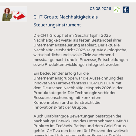
HAUS- UND HEIMTEXTILIEN
03.08.2026
BEKLEIDUNG
CHT Group: Nachhaltigkeit als
TESTS
Steuerungsinstrument
BUSINESS
FAKTEN
Die CHT Group hat im Geschäftsjahr 2025
Nachhaltigkeit weiter als festen Bestandteil ihrer
UNTERNEHMEN
STATISTICS
Unternehmenssteuerung etabliert. Der aktuelle
Nachhaltigkeitsbericht 2025 zeigt, wie ökologische,
AUSSCHREIBUNGEN
wirtschaftliche und soziale Ziele zunehmend
messbar gemacht und in Prozesse, Entscheidungen
DTV AUSSCHREIBUNGSDIENST
sowie Produktentwicklungen integriert werden.
WISSEN
TERMINE
Ein bedeutender Erfolg für die
Unternehmensgruppe war die Auszeichnung des
DAUNENCHECK
BRANCHENTERMINE
innovativen Färbeverfahrens PIGMENTURA mit
dem Deutschen Nachhaltigkeitspreis 2026 in der
ADRESSEN & LINKS
Produktkategorie. Die Technologie verbindet
Ressourcenschonung mit konkretem
LABELS
Kundennutzen und unterstreicht die
Innovationskraft der Gruppe.
PUBLIKATIONEN
Auch unabhängige Bewertungen bestätigen die
nachhaltige Entwicklung des Unternehmens: Mit 81
Punkten im EcoVadis-Rating und dem Gold-Status
gehört CHT zu den besten fünf Prozent der weltweit
bewerteten Unternehmen ihrer Branche. Darüber