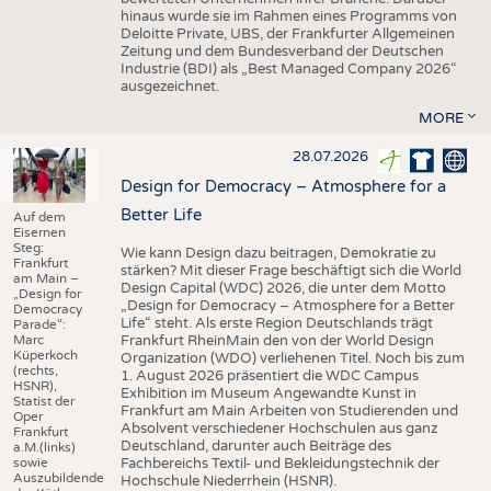
hinaus wurde sie im Rahmen eines Programms von
Deloitte Private, UBS, der Frankfurter Allgemeinen
Zeitung und dem Bundesverband der Deutschen
Industrie (BDI) als „Best Managed Company 2026“
ausgezeichnet.
MORE
28.07.2026
Design for Democracy – Atmosphere for a
Better Life
Auf dem
Eisernen
Steg:
Wie kann Design dazu beitragen, Demokratie zu
Frankfurt
stärken? Mit dieser Frage beschäftigt sich die World
am Main –
Design Capital (WDC) 2026, die unter dem Motto
„Design for
„Design for Democracy – Atmosphere for a Better
Democracy
Life“ steht. Als erste Region Deutschlands trägt
Parade“:
Marc
Frankfurt RheinMain den von der World Design
Küperkoch
Organization (WDO) verliehenen Titel. Noch bis zum
(rechts,
1. August 2026 präsentiert die WDC Campus
HSNR),
Exhibition im Museum Angewandte Kunst in
Statist der
Frankfurt am Main Arbeiten von Studierenden und
Oper
Absolvent verschiedener Hochschulen aus ganz
Frankfurt
Deutschland, darunter auch Beiträge des
a.M.(links)
sowie
Fachbereichs Textil- und Bekleidungstechnik der
Auszubildende
Hochschule Niederrhein (HSNR).