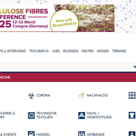
TION
S & INTERVIEWS
TEXCAMPUS
JOBS
BUSINESS
FAKTEN
WISSEN
TERMINE
N
REPORTS & INTERVIEWS
TEXC
ANCHE
TEXTINATION NEWSLINE
ROHS
CORONA
NACHHALTIG
TEXTILE LEADERSHIP
FASE
GARN
 GARNE &
TECHNISCHE
HAUS- /
GEWE
OFF
TEXTILIEN
HEIMTEXTILIEN
GESTR
& EVENTS
HANDEL
VERBÄNDE
VLIES