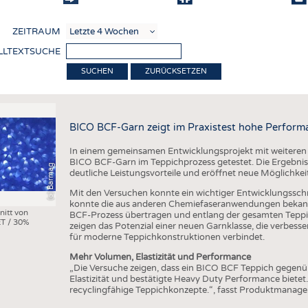
COMP
ZEITRAUM
VERE
LLTEXTSUCHE
TEXT
ZURÜCKSETZEN
SENS
RECY
BICO BCF-Garn zeigt im Praxistest hohe Perform
NACH
In einem gemeinsamen Entwicklungsprojekt mit weiteren
KREI
BICO BCF-Garn im Teppichprozess getestet. Die Ergebniss
(c) Barmag
deutliche Leistungsvorteile und eröffnet neue Möglichkei
TECHN
Mit den Versuchen konnte ein wichtiger Entwicklungsschri
SMART
konnte die aus anderen Chemiefaseranwendungen bekann
nitt von
BCF-Prozess übertragen und entlang der gesamten Teppi
T / 30%
MEDI
zeigen das Potenzial einer neuen Garnklasse, die verbes
für moderne Teppichkonstruktionen verbindet.
HAUS-
Mehr Volumen, Elastizität und Performance
BEKL
„Die Versuche zeigen, dass ein BICO BCF Teppich gegen
Elastizität und bestätigte Heavy Duty Performance bietet
TESTS
recyclingfähige Teppichkonzepte.“, fasst Produktmanag