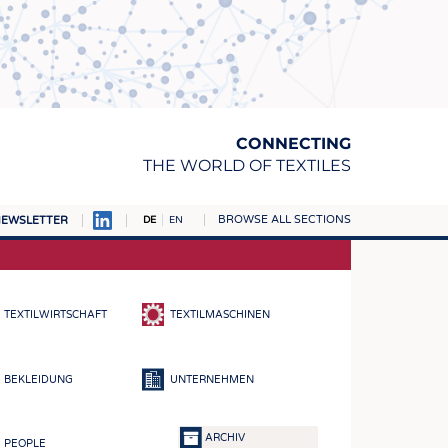
CONNECTING
THE WORLD OF TEXTILES
BROWSE ALL SECTIONS
EWSLETTER
DE
EN
AMPUS
TOFFE
TEXTILWIRTSCHAFT
TEXTILMASCHINEN
RN
E
BEKLEIDUNG
UNTERNEHMEN
BE
ICKE & GEWIRKE
ARCHIV
PEOPLE
STOFFE