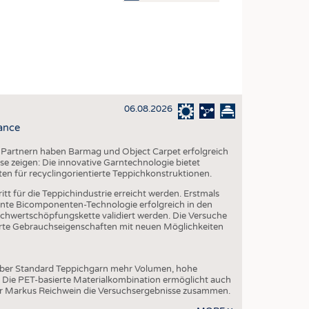
OSITES
DLUNG
ILMASCHINENBAU
ORIK
06.08.2026
CLING
ance
HALTIGKEIT
 Partnern haben Barmag und Object Carpet erfolgreich
SLAUFWIRTSCHAFT
e zeigen: Die innovative Garntechnologie bietet
ten für recyclingorientierte Teppichkonstruktionen.
ISCHE TEXTILIEN
tt für die Teppichindustrie erreicht werden. Erstmals
 TEXTILES
te Bicomponenten-Technologie erfolgreich in den
chwertschöpfungskette validiert werden. Die Versuche
ZIN
serte Gebrauchseigenschaften mit neuen Möglichkeiten
 UND HEIMTEXTILIEN
EIDUNG
über Standard Teppichgarn mehr Volumen, hohe
. Die PET-basierte Materialkombination ermöglicht auch
er Markus Reichwein die Versuchsergebnisse zusammen.