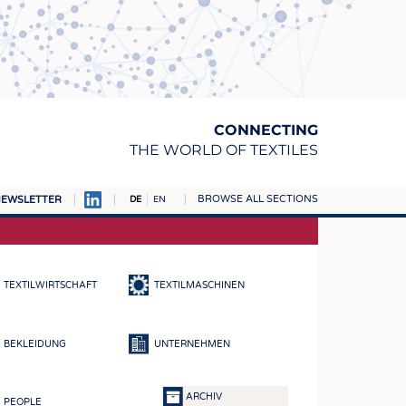
CONNECTING
THE WORLD OF TEXTILES
BROWSE ALL SECTIONS
EWSLETTER
DE
EN
AMPUS
TOFFE
TEXTILWIRTSCHAFT
TEXTILMASCHINEN
RN
E
BEKLEIDUNG
UNTERNEHMEN
BE
ICKE & GEWIRKE
ARCHIV
PEOPLE
STOFFE