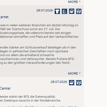
MORE
28.07.2026
tartet
ie in vielen weiteren Branchen am letzten Montag im
fällt der Startschuss somit am 27. Juli. Der
ierungsphase, die vielerorts bereits seit einigen
lektionen eintreffen und Platz auf den Verkaufsflächen
dler stärker am Schlussverkauf beteiligen als in den
liegen in zahlreichen Geschäften noch spürbare
ind vor allem die anhaltend schwache
aucherinnen und Verbraucher. Bereits frühere BTE-
g zu den größten Herausforderungen des Textil-,
MORE
28.07.2026
-Center
ster stärkt der BTE die Datenqualität,
chen Datenaus-tauschs in der Modebranche.