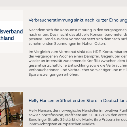
BUSINESS
FAKT
UNTERNEHMEN
STATI
TING
AUSSCHREIBUNGEN
Verbraucherstimmung sinkt nach kurzer Erholung
DTV AUSSCHREIBUNGSDIENST
Nachdem sich die Konsumstimmung in den vergangenen Wo
nach unten. Das macht das aktuelle Konsumbarometer de
TERMINE
positive Trend aus dem Vormonat setzt sich demnach nicht
zunehmenden Spannungen im Nahen Osten.
BRANCHENTERMINE
Im Vergleich zum Vormonat sinkt das HDE-Konsumbarom
der vergangenen Wochen einen Dämpfer. Gegenüber dem V
wieder an Intensität zunehmende Konflikt zwischen dem I
gesamtwirtschaftliche Entwicklung sowie die Verbrauc
Verbraucherinnen und Verbraucher vorsichtiger und mit 
Sparanstrengungen erhöhen.
Helly Hansen eröffnet ersten Store in Deutschlan
(c) Helly Hansen
Helly Hansen, der norwegische Hersteller innovativer Fu
sowie Sportsfashion, eröffnete am 31. Juli 2026 den erst
Sendlinger Straße 35 stärkt die Marke ihre Präsenz im de
ihrer wichtigsten europäischen Märkte.