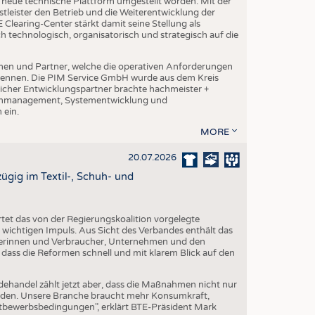
ne neue technische Plattform umgestellt worden. Mit der
leister den Betrieb und die Weiterentwicklung der
Clearing-Center stärkt damit seine Stellung als
h technologisch, organisatorisch und strategisch auf die
en und Partner, welche die operativen Anforderungen
 kennen. Die PIM Service GmbH wurde aus dem Kreis
cher Entwicklungspartner brachte hachmeister +
atenmanagement, Systementwicklung und
 ein.
MORE
20.07.2026
gig im Textil-, Schuh- und
et das von der Regierungskoalition vorgelegte
ichtigen Impuls. Aus Sicht des Verbandes enthält das
erinnen und Verbraucher, Unternehmen und den
 dass die Reformen schnell und mit klarem Blick auf den
dehandel zählt jetzt aber, dass die Maßnahmen nicht nur
erden. Unsere Branche braucht mehr Konsumkraft,
ttbewerbsbedingungen", erklärt BTE-Präsident Mark