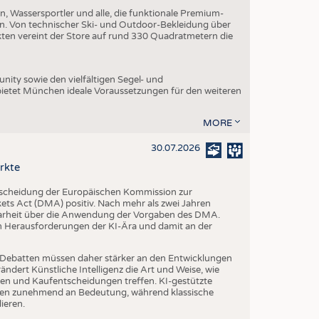
, Wassersportler und alle, die funktionale Premium-
n. Von technischer Ski- und Outdoor-Bekleidung über
ukten vereint der Store auf rund 330 Quadratmetern die
ity sowie den vielfältigen Segel- und
ietet München ideale Voraussetzungen für den weiteren
MORE
30.07.2026
rkte
tscheidung der Europäischen Kommission zur
s Act (DMA) positiv. Nach mehr als zwei Jahren
larheit über die Anwendung der Vorgaben des DMA.
en Herausforderungen der KI-Ära und damit an der
che Debatten müssen daher stärker an den Entwicklungen
dert Künstliche Intelligenz die Art und Weise, wie
n und Kaufentscheidungen treffen. KI-gestützte
n zunehmend an Bedeutung, während klassische
ieren.