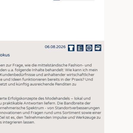
OSITES
DLUNG
ILMASCHINENBAU
ORIK
06.08.2026
CLING
Fokus
HALTIGKEIT
 zur Frage, wie die mittelständische Fashion- und
SLAUFWIRTSCHAFT
den u.a. folgende Inhalte behandelt: Wie kann ich mein
Kundenbedürfnisse und anhaltender wirtschaftlicher
ISCHE TEXTILIEN
 und Ideen funktionieren bereits in der Praxis? Und
etzt und künftig ausreichende Renditen zu
 TEXTILES
ZIN
erte Erfolgskonzepte des Modehandels – lokal und
 praktikable Antworten liefern. Die Bandbreite der
 UND HEIMTEXTILIEN
ternehmerische Spektrum - von Standortverbesserungen
Innovationen und Fragen rund ums Sortiment sowie einer
EIDUNG
iel ist es, den Teilnehmenden Impulse und Werkzeuge zu
s integrieren lassen.