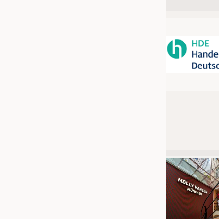
JOBS
STELLENMARKT
KRÜGER PERSONAL HEADHUN
PRAKTIKA & AUSBILDUNGEN
WISSEN
DAUNENCHECK
ADRESSEN & LINKS
LABELS
PUBLIKATIONEN