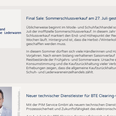
Final Sale: Sommerschlussverkauf am 27. Juli ges
Üblicherweise beginnt im Mode- und Schuhfachhandel sow
Juli der inoffizielle Sommerschlussverkauf. In diesem Jahr 
Schlussverkauf markiert den End- und Höhepunkt der Reduz
Wochen läuft. Hintergrund ist, dass die Herbst-/Winterkol
geschaffen werden muss.
In diesem Sommer dürften sich viele Händlerinnen und Hän
Vorjahren. Nach einem bislang verhaltenen Saisonverlauf 
o
t
o
B
T
E
H
a
n
d
e
l
s
v
e
r
b
a
d
T
e
x
t
i
l
S
c
h
u
h
e
L
e
d
e
r
w
a
r
e
Restbestände der Frühjahrs- und Sommerware. Ursache s
Konsumstimmung und die Kaufzurückhaltung vieler Verbr
Erhebungen zeigen, dass die allgemeine Kaufzurückhaltun
Schuh- und Lederwareneinzelhandels zählt.
F
n
n
Neuer technischer Dienstleister für BTE Clearing
Mit der PIM Service GmbH als neuem technischen Dienstlei
Prozesssicherheit und Zukunftsfähigkeit des elektronis