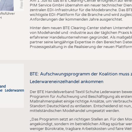
Am 1. Juli ist das BTE Clearing-Center erfolgreich auf ei
PIM Service GmbH übernahm ein neuer technischer Dienst
zentralen EDI-Infrastruktur für die Modebranche. Das BTE 
ftsführer
wichtigste EDI-Plattform für die Branche und wird zugleic
H
Anforderungen der kommenden Jahre ausgerichtet.
Hinter dem neuen BTE Clearing-Center stehen Unternehm
von Modehandel und -industrie aus der täglichen Praxis
erfahrener Handelsunternehmen gegründet. Als maßgebli
partner seine langjährige Expertise in den Bereichen D
Prozessgestaltung in die Realisierung der neuen Plattform
BTE: Aufschwungsprogramm der Koalition muss zü
Lederwareneinzelhandel ankommen
Der BTE Handelsverband Textil Schuhe Lederwaren bewert
Programm für Aufschwung und Beschäftigung als ersten w
Maßnahmenpaket einige richtige Ansätze, um Verbrauch
Standort Deutschland zu entlasten. Entscheidend ist nun,
mittelständischen Modehandel umgesetzt werden.
„Das Programm setzt an richtigen Stellen an. Für den Mo
angekündigt, sondern im betrieblichen Alltag spürbar w
weniger Bürokratie, tragbare Arbeitskosten und faire We