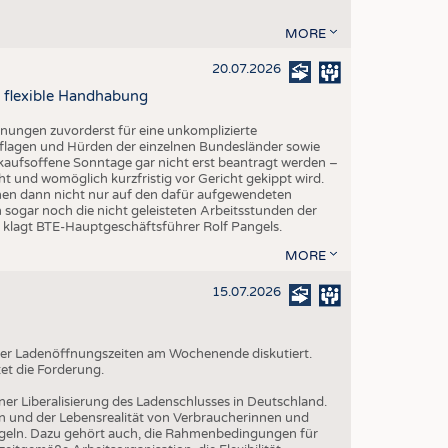
MORE
20.07.2026
 flexible Handhabung
fnungen zuvorderst für eine unkomplizierte
lagen und Hürden der einzelnen Bundesländer sowie
kaufsoffene Sonntage gar nicht erst beantragt werden –
ht und womöglich kurzfristig vor Gericht gekippt wird.
hmen dann nicht nur auf den dafür aufgewendeten
 sogar noch die nicht geleisteten Arbeitsstunden der
", klagt BTE-Hauptgeschäftsführer Rolf Pangels.
MORE
15.07.2026
g der Ladenöffnungszeiten am Wochenende diskutiert.
et die Forderung.
iner Liberalisierung des Ladenschlusses in Deutschland.
n und der Lebensrealität von Verbraucherinnen und
geln. Dazu gehört auch, die Rahmenbedingungen für