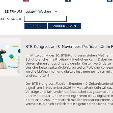
COMP
ZEITRAUM
VERE
LLTEXTSUCHE
TEXT
ZURÜCKSETZEN
SENS
RECY
BTE-Kongress am 3. November: Profitabilität im 
NACH
Im Mittelpunkt des 10. BTE-Kongresses stehen Maßnahmen
KREI
Grafik (c) BTE
Schuhbranche ihre Profitabilität erhöhen kann. Dabei wer
Unternehmen angesichts steigender Kosten, veränderter 
TECHN
Unsicherheiten zukunftsfähig aufstellen? Welche Konzepte
welche Maßnahmen und digitale Instrumente helfen mir, j
SMART
erwirtschaften?
MEDI
Der BTE-Kongress „Fashion-Emotion 4.0: Zukunftsorienti
digital“ am 3. November 2026 im MediaPark Köln will dazu
HAUS-
Vorträge und Talkrunden umfasst dabei das gesamte un
über Mitarbeiter- und Marketingthemen bis zu digitalen 
BEKL
optimierten Zusammenarbeit mit den Industriepartnern. Z
vermitteln, die sich einfach in die eigene betriebliche Praxi
TESTS