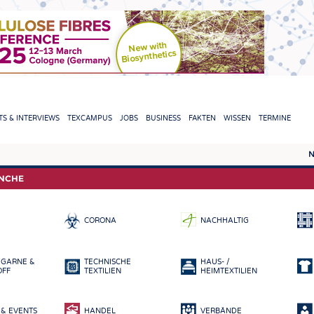
TION
S & INTERVIEWS
TEXCAMPUS
JOBS
BUSINESS
FAKTEN
WISSEN
TERMINE
N
REPORTS & INTERVIEWS
TEXC
ANCHE
TEXTINATION NEWSLINE
ROHS
CORONA
NACHHALTIG
TEXTILE LEADERSHIP
FASE
GARN
 GARNE &
TECHNISCHE
HAUS- /
GEWE
OFF
TEXTILIEN
HEIMTEXTILIEN
GESTR
& EVENTS
HANDEL
VERBÄNDE
VLIES