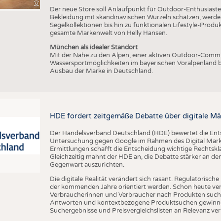
Der neue Store soll Anlaufpunkt für Outdoor-Enthusiasten
Bekleidung mit skandinavischen Wurzeln schätzen, werde
Segelkollektionen bis hin zu funktionalen Lifestyle-Prod
gesamte Markenwelt von Helly Hansen.
München als idealer Standort
Mit der Nähe zu den Alpen, einer aktiven Outdoor-Commun
Wassersportmöglichkeiten im bayerischen Voralpenland b
Ausbau der Marke in Deutschland.
HDE fordert zeitgemäße Debatte über digitale Mä
Der Handelsverband Deutschland (HDE) bewertet die En
Untersuchung gegen Google im Rahmen des Digital Market
Ermittlungen schafft die Entscheidung wichtige Rechtsk
Gleichzeitig mahnt der HDE an, die Debatte stärker an d
Gegenwart auszurichten.
Die digitale Realität verändert sich rasant. Regulatoris
der kommenden Jahre orientiert werden. Schon heute verän
Verbraucherinnen und Verbraucher nach Produkten suche
Antworten und kontextbezogene Produktsuchen gewinne
Suchergebnisse und Preisvergleichslisten an Relevanz verl