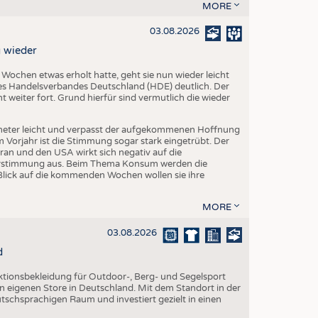
EN
MORE
STICS
03.08.2026
 wieder
chen etwas erholt hatte, geht sie nun wieder leicht
s Handelsverbandes Deutschland (HDE) deutlich. Der
 weiter fort. Grund hierfür sind vermutlich die wieder
eter leicht und verpasst der aufgekommenen Hoffnung
orjahr ist die Stimmung sogar stark eingetrübt. Der
ran und den USA wirkt sich negativ auf die
herstimmung aus. Beim Thema Konsum werden die
Blick auf die kommenden Wochen wollen sie ihre
MORE
03.08.2026
d
nktionsbekleidung für Outdoor-, Berg- und Segelsport
en eigenen Store in Deutschland. Mit dem Standort in der
utschsprachigen Raum und investiert gezielt in einen