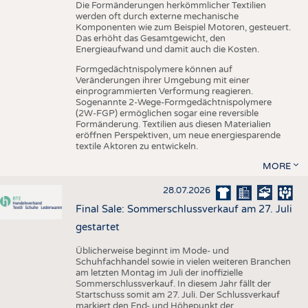
Die Formänderungen herkömmlicher Textilien
werden oft durch externe mechanische
Komponenten wie zum Beispiel Motoren, gesteuert.
Das erhöht das Gesamtgewicht, den
Energieaufwand und damit auch die Kosten.
Formgedächtnispolymere können auf
Veränderungen ihrer Umgebung mit einer
einprogrammierten Verformung reagieren.
Sogenannte 2-Wege-Formgedächtnispolymere
(2W-FGP) ermöglichen sogar eine reversible
Formänderung. Textilien aus diesen Materialien
eröffnen Perspektiven, um neue energiesparende
textile Aktoren zu entwickeln.
MORE
28.07.2026
Final Sale: Sommerschlussverkauf am 27. Juli
gestartet
Üblicherweise beginnt im Mode- und
Schuhfachhandel sowie in vielen weiteren Branchen
am letzten Montag im Juli der inoffizielle
Sommerschlussverkauf. In diesem Jahr fällt der
Startschuss somit am 27. Juli. Der Schlussverkauf
markiert den End- und Höhepunkt der