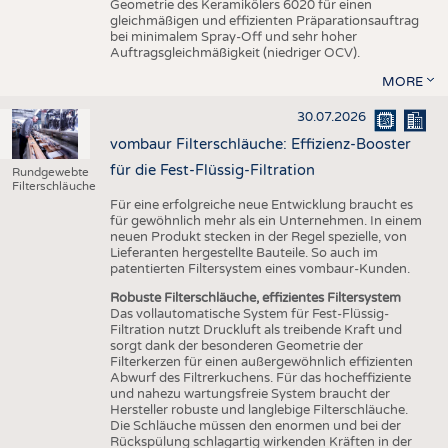
Geometrie des Keramikölers 6020 für einen
gleichmäßigen und effizienten Präparationsauftrag
bei minimalem Spray-Off und sehr hoher
Auftragsgleichmäßigkeit (niedriger OCV).
MORE
30.07.2026
vombaur Filterschläuche: Effizienz-Booster
für die Fest-Flüssig-Filtration
Rundgewebte
Filterschläuche
Für eine erfolgreiche neue Entwicklung braucht es
für gewöhnlich mehr als ein Unternehmen. In einem
neuen Produkt stecken in der Regel spezielle, von
Lieferanten hergestellte Bauteile. So auch im
patentierten Filtersystem eines vombaur-Kunden.
Robuste Filterschläuche, effizientes Filtersystem
Das vollautomatische System für Fest-Flüssig-
Filtration nutzt Druckluft als treibende Kraft und
sorgt dank der besonderen Geometrie der
Filterkerzen für einen außergewöhnlich effizienten
Abwurf des Filtrerkuchens. Für das hocheffiziente
und nahezu wartungsfreie System braucht der
Hersteller robuste und langlebige Filterschläuche.
Die Schläuche müssen den enormen und bei der
Rückspülung schlagartig wirkenden Kräften in der