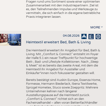
Fragen rund ums Sortiment sowie einer optimierten
Zusammenarbeit mit den Industriepartnern. Ziel ist
es, den Teilnehmenden Impulse und Werkzeuge zu
vermitteln, die sich einfach in die eigene betriebliche
Praxis integrieren lassen.
MORE
04.08.2026
Heimtextil erweitert Bed, Bath & Living
Die Heimtextil erweitert ihr Angebot für Bed, Bath &
Living: Mit „Comfort & Connect" entsteht im Foyer
der Halle 5.1 ein neuer Treffpunkt für hochwertige
Bett-, Bad- und Lifestyle-Kollektionen. Nach „Sleep
& Meet" ist es bereits das zweite Areal, mit dem die
Heimtextil ihr Angebot für Aussteller und
Einkäufer*innen noch fokussierter gestalten will.
Bereits bestätigt sind Auskin Europe, Essenza Home,
Formesse, Hermann Biederlack, Ibena Textilwerke,
Sprügel Hometex, Stuco sowie Zoeppritz. Mehrere
Unternehmen kehren nach längerer
Ausstellungspause auf die Heimtextil zurück.
„Comfort & Connect" richtet sich an den
Facheinzelhandel – allen voran Bettenfachhändler