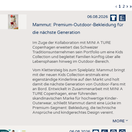
HAUS- UND HEIMTEXTILIEN
Vorherig
‹
Aktuell
1
Seite
2
Nä
›
L
»
Seitennummerierung
Seite
Seite
Sei
S
BEKLEIDUNG
06.08.2026
TESTS
Mammut: Premium-Outdoor-Bekleidung für
BUSINESS
FAKTEN
die nächste Generation
UNTERNEHMEN
STATISTICS
Im Zuge der Kollaboration mit MINI A TURE
Copenhagen erweitert das Schweizer
AUSSCHREIBUNGEN
Traditionsunternehmen sein Portfolio um eine Kids
Collection und begleitet Familien künftig über alle
DTV AUSSCHREIBUNGSDIENST
Lebensphasen hinweg im Outdoor-Bereich.
WISSEN
TERMINE
Vom Klettersteig bis zum Spielplatz: Mammut bringt
mit der neuen Kids Collection erstmals eine
DAUNENCHECK
BRANCHENTERMINE
eigenständige Kinderlinie auf den Markt und holt
damit die nächste Generation von Outdoor-Fans mit
ADRESSEN & LINKS
an Bord. Entwickelt in Zusammenarbeit mit MINI A
TURE Copenhagen, einer führenden
LABELS
skandinavischen Marke für hochwertige Kinder-
Outerwear, schließt Mammut damit eine Lücke im
PUBLIKATIONEN
Premium-Segment: Bekleidung, die technische
Ansprüche und kindgerechtes Design vereint.
MORE
06.08.2026