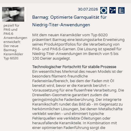
30.07.2026
Barmag: Optimierte Garnqualität für
Niedrig-Titer-Anwendungen
peziell für
PA6 und
PA6.6
Mit dem neuen Keramiköler vom Typ 6020
Anwendungen
präsentiert Barmag eine leistungsstarke Erweiterung
entwickelt:
seines Produktportfolios für die Verarbeitung von
Der neue
PA6- und PA6.6-Garnen. Die Lösung ist speziell für
Barmag
Niedrig-Titer-Anwendungen im Bereich von 5 bis
Keramiköler
Typ 6020.
100 Denier ausgelegt.
Technologischer Fortschritt für stabile Prozesse
Ein wesentliches Merkmal des neuen Models ist der
besonders filament-freundliche
Fadeneinlaufbereich, bei dem der Faden mit Öl
benetzt wird, bevor er die Keramik berührt –
Voraussetzung für eine flusenfreie Verarbeitung. Die
Dreiwellen-Geometrie garantiert zudem die
geringstmögliche Fadenberührung. Der integrierte
Keramikschaft rundet das Bild ab - im Gegensatz zu
herkömmlichen Lösungen, bei denen Metallschäfte
verklebt werden - und eliminiert typische
Fehlerquellen wie verklebte Ölleitungen oder
herausfallende Keramikteile. In Kombination mit
einer optimierten Fadenführung sorgt die