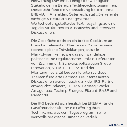
Networking Day erneut einige der wichtigsten
Stakeholder im Bereich Textilrecycling zusammen.
Dieses Jahr fand die Veranstaltung bei der Firma
EREMA in Ansfelden, Österreich, statt. Sie vereinte
wichtige Akteure aus der gesamten
Wertschöpfungskette des Textilrecyclings zu einem
Tag des strukturierten Austauschs und intensiver
Diskussionen.
Die Gespräche deckten ein breites Spektrum an
branchenrelevanten Themen ab. Darunter waren
technologische Entwicklungen, aktuelle
Marktdynamiken sowie das sich wandelnde
politische und regulatorische Umfeld. Referenten
von Zschimmer & Schwarz, Volkswagen Group
Innovation, STRÄHLE+HESS und der
Montanuniversität Leoben lieferten zu diesen
Themen fundierte Beiträge. Die interessanten
Diskussionen wurden auch dank der IRG-Partner
ermöglicht: Bekaert, EREMA, Barmag, Stadler
Anlagenbau, Technip Energies, Fibrant, BASF und
Remondis.
Die IRG bedankt sich herzlich bei EREMA für die
Gastfreundschaft und die Öffnung ihres
Technikums, was dem Tagesprogramm eine
wertvolle praktische Dimension verlieh.
MORE