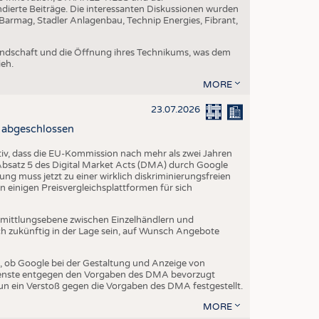
dierte Beiträge. Die interessanten Diskussionen wurden
armag, Stadler Anlagenbau, Technip Energies, Fibrant,
eundschaft und die Öffnung ihres Technikums, was dem
eh.
MORE
23.07.2026
 abgeschlossen
iv, dass die EU-Kommission nach mehr als zwei Jahren
 Absatz 5 des Digital Market Acts (DMA) durch Google
g muss jetzt zu einer wirklich diskriminierungsfreien
 einigen Preisvergleichsplattformen für sich
Vermittlungsebene zwischen Einzelhändlern und
 zukünftig in der Lage sein, auf Wunsch Angebote
ob Google bei der Gestaltung und Anzeige von
ienste entgegen den Vorgaben des DMA bevorzugt
n ein Verstoß gegen die Vorgaben des DMA festgestellt.
MORE