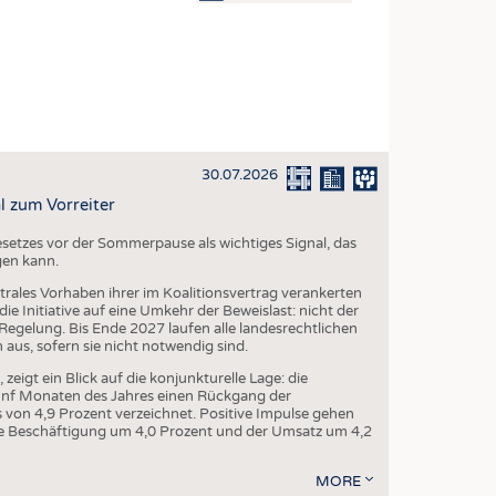
OSITES
DLUNG
ILMASCHINENBAU
ORIK
30.07.2026
CLING
l zum Vorreiter
HALTIGKEIT
setzes vor der Sommerpause als wichtiges Signal, das
SLAUFWIRTSCHAFT
gen kann.
ISCHE TEXTILIEN
trales Vorhaben ihrer im Koalitionsvertrag verankerten
e Initiative auf eine Umkehr der Beweislast: nicht der
 TEXTILES
egelung. Bis Ende 2027 laufen alle landesrechtlichen
us, sofern sie nicht notwendig sind.
ZIN
igt ein Blick auf die konjunkturelle Lage: die
 UND HEIMTEXTILIEN
fünf Monaten des Jahres einen Rückgang der
von 4,9 Prozent verzeichnet. Positive Impulse gehen
EIDUNG
 die Beschäftigung um 4,0 Prozent und der Umsatz um 4,2
MORE