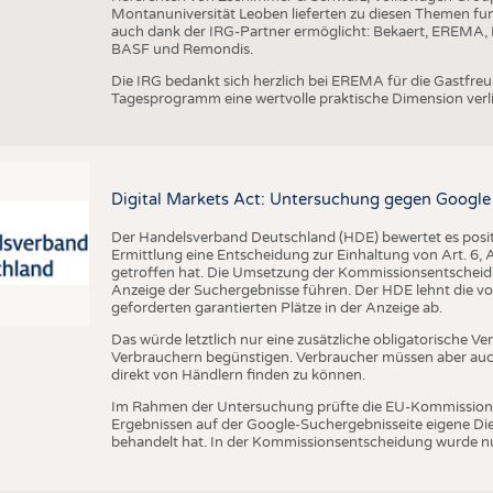
Montanuniversität Leoben lieferten zu diesen Themen fun
auch dank der IRG-Partner ermöglicht: Bekaert, EREMA, B
BASF und Remondis.
Die IRG bedankt sich herzlich bei EREMA für die Gastfr
Tagesprogramm eine wertvolle praktische Dimension verli
Digital Markets Act: Untersuchung gegen Google
Der Handelsverband Deutschland (HDE) bewertet es posit
Ermittlung eine Entscheidung zur Einhaltung von Art. 6,
getroffen hat. Die Umsetzung der Kommissionsentscheidun
Anzeige der Suchergebnisse führen. Der HDE lehnt die von
geforderten garantierten Plätze in der Anzeige ab.
Das würde letztlich nur eine zusätzliche obligatorische 
Verbrauchern begünstigen. Verbraucher müssen aber auch
direkt von Händlern finden zu können.
Im Rahmen der Untersuchung prüfte die EU-Kommission, 
Ergebnissen auf der Google-Suchergebnisseite eigene D
behandelt hat. In der Kommissionsentscheidung wurde nu