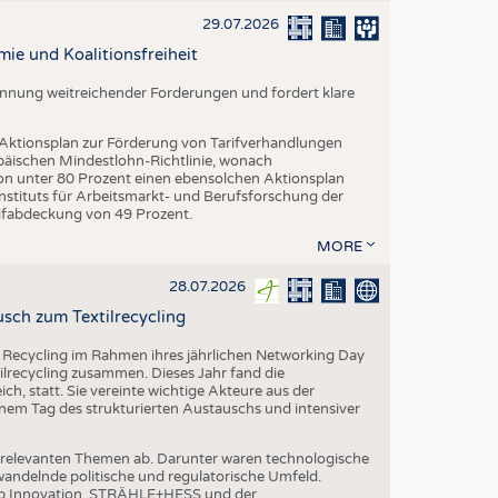
EN
29.07.2026
STICS
mie und Koalitionsfreiheit
Nennung weitreichender Forderungen und fordert klare
 Aktionsplan zur Förderung von Tarifverhandlungen
päischen Mindestlohn-Richtlinie, wonach
von unter 80 Prozent einen ebensolchen Aktionsplan
stituts für Arbeitsmarkt- und Berufsforschung der
rifabdeckung von 49 Prozent.
MORE
28.07.2026
sch zum Textilrecycling
 Recycling im Rahmen ihres jährlichen Networking Day
ilrecycling zusammen. Dieses Jahr fand die
h, statt. Sie vereinte wichtige Akteure aus der
nem Tag des strukturierten Austauschs und intensiver
nrelevanten Themen ab. Darunter waren technologische
andelnde politische und regulatorische Umfeld.
p Innovation, STRÄHLE+HESS und der