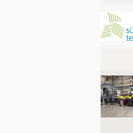
JOBS
STELLENMARKT
KRÜGER PERSONAL HEADHUN
PRAKTIKA & AUSBILDUNGEN
WISSEN
DAUNENCHECK
ADRESSEN & LINKS
LABELS
PUBLIKATIONEN