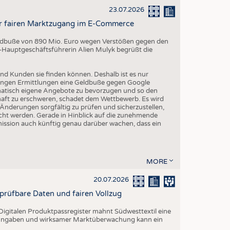
23.07.2026
r fairen Marktzugang im E-Commerce
Geldbuße von 890 Mio. Euro wegen Verstößen gegen den
-Hauptgeschäftsführerin Alien Mulyk begrüßt die
nd Kunden sie finden können. Deshalb ist es nur
angen Ermittlungen eine Geldbuße gegen Google
matisch eigene Angebote zu bevorzugen und so den
aft zu erschweren, schadet dem Wettbewerb. Es wird
derungen sorgfältig zu prüfen und sicherzustellen,
cht werden. Gerade in Hinblick auf die zunehmende
sion auch künftig genau darüber wachen, dass ein
MORE
20.07.2026
rprüfbare Daten und fairen Vollzug
igitalen Produktpassregister mahnt Südwesttextil eine
n Angaben und wirksamer Marktüberwachung kann ein