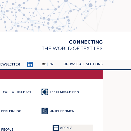
CONNECTING
THE WORLD OF TEXTILES
BROWSE ALL SECTIONS
EWSLETTER
DE
EN
AMPUS
TOFFE
TEXTILWIRTSCHAFT
TEXTILMASCHINEN
RN
E
BEKLEIDUNG
UNTERNEHMEN
BE
ICKE & GEWIRKE
ARCHIV
PEOPLE
STOFFE