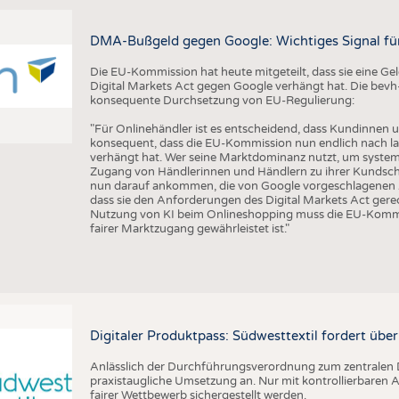
DMA-Bußgeld gegen Google: Wichtiges Signal fü
Die EU-Kommission hat heute mitgeteilt, dass sie eine 
Digital Markets Act gegen Google verhängt hat. Die bevh
konsequente Durchsetzung von EU-Regulierung:
"Für Onlinehändler ist es entscheidend, dass Kundinnen u
konsequent, dass die EU-Kommission nun endlich nach l
verhängt hat. Wer seine Marktdominanz nutzt, um syste
Zugang von Händlerinnen und Händlern zu ihrer Kundsch
nun darauf ankommen, die von Google vorgeschlagenen Än
dass sie den Anforderungen des Digital Markets Act gere
Nutzung von KI beim Onlineshopping muss die EU-Kommis
fairer Marktzugang gewährleistet ist."
Digitaler Produktpass: Südwesttextil fordert übe
Anlässlich der Durchführungsverordnung zum zentralen D
praxistaugliche Umsetzung an. Nur mit kontrollierbare
fairer Wettbewerb sichergestellt werden.