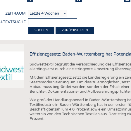
COMP
ZEITRAUM
VERE
LLTEXTSUCHE
TEXT
ZURÜCKSETZEN
SENS
RECY
Effizienzgesetz: Baden-Württemberg hat Potenzia
NACH
Südwesttextil begrüßt die Verabschiedung des Effizienzge
KREI
allerdings erst durch eine stringente Umsetzung überzeu
TECHN
Mit dem Effizienzgesetz setzt die Landesregierung ein zen
Staatsmodernisierung um. Um dies zu ermöglichen, setzt di
SMART
Abbau muss begründet werden, sondern der Erhalt einer R
Berichts-, Dokumentations- und Aufbewahrungspflichten a
MEDI
Wie groß der Handlungsbedarf in Baden-Württemberg ist, ze
HAUS-
Textilindustrie in Baden-Württemberg hat in den ersten 
Beschäftigtenzahl um 4,0 Prozent sowie ein Umsatzminus 
BEKL
weiterhin von den Technischen Textilien aus. Dort stieg
Prozent.
TESTS