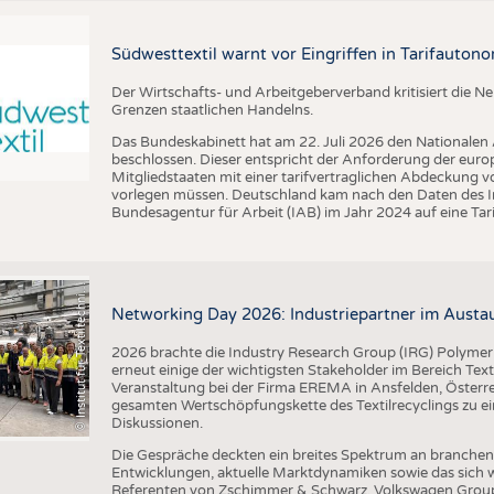
BUSINESS
FAKT
UNTERNEHMEN
STATI
Südwesttextil warnt vor Eingriffen in Tarifautono
TING
AUSSCHREIBUNGEN
Der Wirtschafts- und Arbeitgeberverband kritisiert die 
I
n
s
t
i
t
u
t
f
ü
r
T
e
x
t
i
l
t
e
c
h
n
k
I
T
A
)
d
e
r
R
W
T
H
A
a
c
h
e
n
U
n
i
v
e
r
s
i
t
Grenzen staatlichen Handelns.
DTV AUSSCHREIBUNGSDIENST
Das Bundeskabinett hat am 22. Juli 2026 den Nationalen
TERMINE
beschlossen. Dieser entspricht der Anforderung der euro
Mitgliedstaaten mit einer tarifvertraglichen Abdeckung 
BRANCHENTERMINE
vorlegen müssen. Deutschland kam nach den Daten des In
Bundesagentur für Arbeit (IAB) im Jahr 2024 auf eine Ta
©
(
y
i
Networking Day 2026: Industriepartner im Austau
2026 brachte die Industry Research Group (IRG) Polymer
erneut einige der wichtigsten Stakeholder im Bereich Text
Veranstaltung bei der Firma EREMA in Ansfelden, Österreic
gesamten Wertschöpfungskette des Textilrecyclings zu ei
Diskussionen.
Die Gespräche deckten ein breites Spektrum an branche
Entwicklungen, aktuelle Marktdynamiken sowie das sich w
Referenten von Zschimmer & Schwarz, Volkswagen Grou