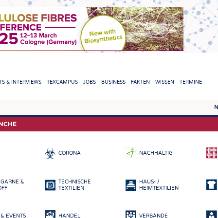
TION
S & INTERVIEWS
TEXCAMPUS
JOBS
BUSINESS
FAKTEN
WISSEN
TERMINE
N
REPORTS & INTERVIEWS
TEXC
ANCHE
TEXTINATION NEWSLINE
ROHS
CORONA
NACHHALTIG
TEXTILE LEADERSHIP
FASE
GARN
 GARNE &
TECHNISCHE
HAUS- /
GEWE
OFF
TEXTILIEN
HEIMTEXTILIEN
GESTR
& EVENTS
HANDEL
VERBÄNDE
VLIES