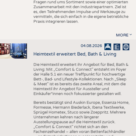
Fragen rund ums Sortiment sowie einer optimierten
Zusammenarbeit mit den Industriepartnern. Ziel ist
es, den Teilnehmenden Impulse und Werkzeuge zu
vermitteln, die sich einfach in die eigene betriebliche
Praxis integrieren lassen.
MORE
04.08.2026
Heimtextil erweitert Bed, Bath & Living
Die Heimtextil erweitert ihr Angebot für Bed, Bath &
Living: Mit „Comfort & Connect" entsteht im Foyer
der Halle 5.1 ein neuer Treffpunkt für hochwertige
Bett-, Bad- und Lifestyle-Kollektionen. Nach „Sleep
& Meet" ist es bereits das zweite Areal, mit dem die
Heimtextil ihr Angebot für Aussteller und
Einkäufer*innen noch fokussierter gestalten will.
Bereits bestätigt sind Auskin Europe, Essenza Home,
Formesse, Hermann Biederlack, Ibena Textilwerke,
Sprügel Hometex, Stuco sowie Zoeppritz. Mehrere
Unternehmen kehren nach längerer
Ausstellungspause auf die Heimtextil zurück.
„Comfort & Connect" richtet sich an den
Facheinzelhandel – allen voran Bettenfachhändler