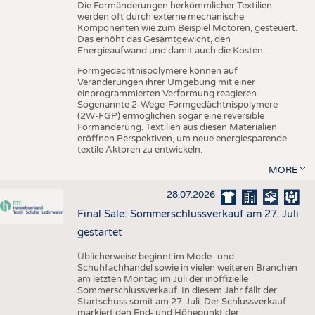
Die Formänderungen herkömmlicher Textilien
werden oft durch externe mechanische
Komponenten wie zum Beispiel Motoren, gesteuert.
Das erhöht das Gesamtgewicht, den
Energieaufwand und damit auch die Kosten.
Formgedächtnispolymere können auf
Veränderungen ihrer Umgebung mit einer
einprogrammierten Verformung reagieren.
Sogenannte 2-Wege-Formgedächtnispolymere
(2W-FGP) ermöglichen sogar eine reversible
Formänderung. Textilien aus diesen Materialien
eröffnen Perspektiven, um neue energiesparende
textile Aktoren zu entwickeln.
MORE
28.07.2026
Final Sale: Sommerschlussverkauf am 27. Juli
gestartet
Üblicherweise beginnt im Mode- und
Schuhfachhandel sowie in vielen weiteren Branchen
am letzten Montag im Juli der inoffizielle
Sommerschlussverkauf. In diesem Jahr fällt der
Startschuss somit am 27. Juli. Der Schlussverkauf
markiert den End- und Höhepunkt der