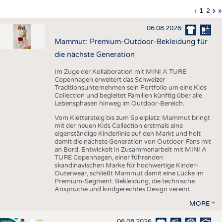
HAUS- UND HEIMTEXTILIEN
Vorherig
‹
Aktuell
1
Seite
2
Nä
›
L
»
Seitennummerierung
Seite
Seite
Sei
S
BEKLEIDUNG
06.08.2026
TESTS
Mammut: Premium-Outdoor-Bekleidung für
BUSINESS
FAKTEN
die nächste Generation
UNTERNEHMEN
STATISTICS
Im Zuge der Kollaboration mit MINI A TURE
Copenhagen erweitert das Schweizer
AUSSCHREIBUNGEN
Traditionsunternehmen sein Portfolio um eine Kids
Collection und begleitet Familien künftig über alle
DTV AUSSCHREIBUNGSDIENST
Lebensphasen hinweg im Outdoor-Bereich.
WISSEN
TERMINE
Vom Klettersteig bis zum Spielplatz: Mammut bringt
mit der neuen Kids Collection erstmals eine
DAUNENCHECK
BRANCHENTERMINE
eigenständige Kinderlinie auf den Markt und holt
damit die nächste Generation von Outdoor-Fans mit
ADRESSEN & LINKS
an Bord. Entwickelt in Zusammenarbeit mit MINI A
TURE Copenhagen, einer führenden
LABELS
skandinavischen Marke für hochwertige Kinder-
Outerwear, schließt Mammut damit eine Lücke im
PUBLIKATIONEN
Premium-Segment: Bekleidung, die technische
Ansprüche und kindgerechtes Design vereint.
MORE
06.08.2026