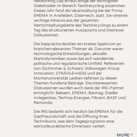
Networking Day erneut einige der wichtigsten
Stakeholder im Bereich Textilrecycling zusammen.
Dieses Jahr fand die Veranstaltung bei der Firma
EREMA in Ansfelden, Österreich, statt. Sie vereinte
wichtige Akteure aus der gesamten
Wertschöpfungskette des Textilrecyclings zu einem
Tag des strukturierten Austauschs und intensiver
Diskussionen.
Die Gespräche deckten ein breites Spektrum an
branchenrelevanten Themen ab. Darunter waren
technologische Entwicklungen, aktuelle
Marktdynamiken sowie das sich wandelnde
politische und regulatorische Umfeld. Referenten
von Zschimmer & Schwarz, Volkswagen Group
Innovation, STRÄHLE+HESS und der
Montanuniversität Leoben lieferten zu diesen
Themen fundierte Beiträge. Die interessanten
Diskussionen wurden auch dank der IRG-Partner
ermöglicht: Bekaert, EREMA, Barmag, Stadler
Anlagenbau, Technip Energies, Fibrant, BASF und
Remondis.
Die IRG bedankt sich herzlich bei EREMA für die
Gastfreundschaft und die Öffnung ihres
Technikums, was dem Tagesprogramm eine
wertvolle praktische Dimension verlieh.
MORE