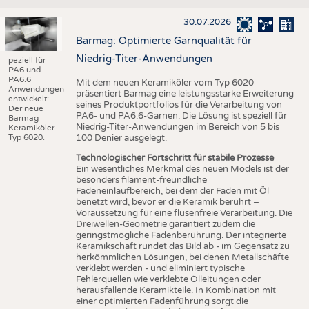
30.07.2026
Barmag: Optimierte Garnqualität für
Niedrig-Titer-Anwendungen
peziell für
PA6 und
PA6.6
Mit dem neuen Keramiköler vom Typ 6020
Anwendungen
präsentiert Barmag eine leistungsstarke Erweiterung
entwickelt:
seines Produktportfolios für die Verarbeitung von
Der neue
PA6- und PA6.6-Garnen. Die Lösung ist speziell für
Barmag
Niedrig-Titer-Anwendungen im Bereich von 5 bis
Keramiköler
Typ 6020.
100 Denier ausgelegt.
Technologischer Fortschritt für stabile Prozesse
Ein wesentliches Merkmal des neuen Models ist der
besonders filament-freundliche
Fadeneinlaufbereich, bei dem der Faden mit Öl
benetzt wird, bevor er die Keramik berührt –
Voraussetzung für eine flusenfreie Verarbeitung. Die
Dreiwellen-Geometrie garantiert zudem die
geringstmögliche Fadenberührung. Der integrierte
Keramikschaft rundet das Bild ab - im Gegensatz zu
herkömmlichen Lösungen, bei denen Metallschäfte
verklebt werden - und eliminiert typische
Fehlerquellen wie verklebte Ölleitungen oder
herausfallende Keramikteile. In Kombination mit
einer optimierten Fadenführung sorgt die