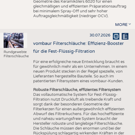
Geometrie des Keramikölers 6020 für einen
gleichmäßigen und effizienten Präparationsauftrag
bei minimalem Spray-Off und sehr hoher
Auftragsgleichmäßigkeit (niedriger OCV).
MORE
30.07.2026
vombaur Filterschläuche: Effizienz-Booster
für die Fest-Flüssig-Filtration
Rundgewebte
Filterschläuche
Für eine erfolgreiche neue Entwicklung braucht es
für gewöhnlich mehr als ein Unternehmen. In einem
neuen Produkt stecken in der Regel spezielle, von
Lieferanten hergestellte Bauteile. So auch im
patentierten Filtersystem eines vombaur-Kunden.
Robuste Filterschläuche, effizientes Filtersystem
Das vollautomatische System für Fest-Flüssig-
Filtration nutzt Druckluft als treibende Kraft und
sorgt dank der besonderen Geometrie der
Filterkerzen für einen außergewöhnlich effizienten
Abwurf des Filtrerkuchens. Für das hocheffiziente
und nahezu wartungsfreie System braucht der
Hersteller robuste und langlebige Filterschläuche.
Die Schläuche müssen den enormen und bei der
Rückspülung schlagartig wirkenden Kräften in der