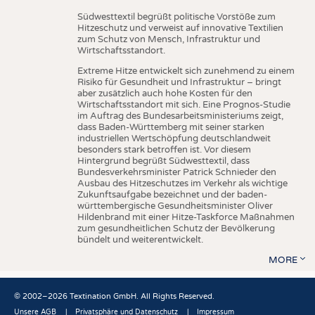
Südwesttextil begrüßt politische Vorstöße zum
Hitzeschutz und verweist auf innovative Textilien
zum Schutz von Mensch, Infrastruktur und
Wirtschaftsstandort.
Extreme Hitze entwickelt sich zunehmend zu einem
Risiko für Gesundheit und Infrastruktur – bringt
aber zusätzlich auch hohe Kosten für den
Wirtschaftsstandort mit sich. Eine Prognos-Studie
im Auftrag des Bundesarbeitsministeriums zeigt,
dass Baden-Württemberg mit seiner starken
industriellen Wertschöpfung deutschlandweit
besonders stark betroffen ist. Vor diesem
Hintergrund begrüßt Südwesttextil, dass
Bundesverkehrsminister Patrick Schnieder den
Ausbau des Hitzeschutzes im Verkehr als wichtige
Zukunftsaufgabe bezeichnet und der baden-
württembergische Gesundheitsminister Oliver
Hildenbrand mit einer Hitze-Taskforce Maßnahmen
zum gesundheitlichen Schutz der Bevölkerung
bündelt und weiterentwickelt.
MORE
© 2002–2026 Textination GmbH. All Rights Reserved.
Unsere AGB
Privatsphäre und Datenschutz
Impressum