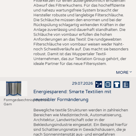
Filterkerzen für einen außergewöhnlich effizienten
Abwurf des Filtrerkuchens. Für das hocheffiziente
und nahezu wartungsfreie System braucht der
Hersteller robuste und langlebige Filterschläuche.
Die Schläuche müssen den enormen und bei der
Rückspülung schlagartig wirkenden Kräften in der
Anlage zuverlässig und dauerhaft standhalten. Die
Schläuche von vombaur erfüllen die hohen
Anforderungen an das Textil: Die rundgewebten
Filterschläuche von vombaur weisen weder Naht-
noch Schweißverläufe auf. Das macht sie besonders
robust. Damit ist das Wuppertaler Textil-
Unternehmen, das zur Textation Group gehört, der
ideale Partner für das neue Filtersystem.
MORE
29.07.2026
Energiesparend: Smarte Textilien mit
reversibler Formänderung
Formgedaechtnispolymere
Garn
Bewegliche textile Strukturen werden in zahlreichen
Bereichen wie Medizintechnik, Automatisierung,
Architektur, Landwirtschaft oder in der
Bekleidungsindustrie eingesetzt. Ein Beispiel hierfür
sind Schattierungsnetze in Gewächshäusern, die je
nach Sonnenintensität aus- und eingefahren