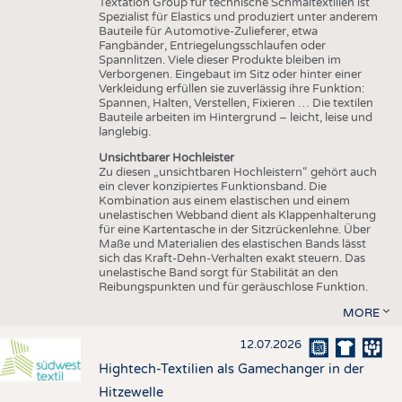
Textation Group für technische Schmaltextilien ist
Spezialist für Elastics und produziert unter anderem
Bauteile für Automotive-Zulieferer, etwa
Fangbänder, Entriegelungsschlaufen oder
Spannlitzen. Viele dieser Produkte bleiben im
Verborgenen. Eingebaut im Sitz oder hinter einer
Verkleidung erfüllen sie zuverlässig ihre Funktion:
Spannen, Halten, Verstellen, Fixieren … Die textilen
Bauteile arbeiten im Hintergrund – leicht, leise und
langlebig.
Unsichtbarer Hochleister
Zu diesen „unsichtbaren Hochleistern“ gehört auch
ein clever konzipiertes Funktionsband. Die
Kombination aus einem elastischen und einem
unelastischen Webband dient als Klappenhalterung
für eine Kartentasche in der Sitzrückenlehne. Über
Maße und Materialien des elastischen Bands lässt
sich das Kraft-Dehn-Verhalten exakt steuern. Das
unelastische Band sorgt für Stabilität an den
Reibungspunkten und für geräuschlose Funktion.
MORE
12.07.2026
Hightech-Textilien als Gamechanger in der
Hitzewelle