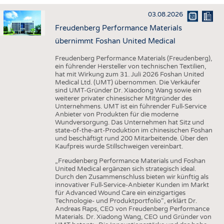
HAUS- UND HEIMTEXTILIEN
03.08.2026
BEKLEIDUNG
Freudenberg Performance Materials
TESTS
übernimmt Foshan United Medical
BUSINESS
FAKTEN
Freudenberg Performance Materials (Freudenberg),
ein führender Hersteller von technischen Textilien,
UNTERNEHMEN
STATISTICS
hat mit Wirkung zum 31. Juli 2026 Foshan United
Medical Ltd. (UMT) übernommen. Die Verkäufer
AUSSCHREIBUNGEN
sind UMT-Gründer Dr. Xiaodong Wang sowie ein
weiterer privater chinesischer Mitgründer des
DTV AUSSCHREIBUNGSDIENST
Unternehmens. UMT ist ein führender Full-Service
Anbieter von Produkten für die moderne
WISSEN
TERMINE
Wundversorgung. Das Unternehmen hat Sitz und
state-of-the-art-Produktion im chinesischen Foshan
DAUNENCHECK
BRANCHENTERMINE
und beschäftigt rund 200 Mitarbeitende. Über den
Kaufpreis wurde Stillschweigen vereinbart.
ADRESSEN & LINKS
„Freudenberg Performance Materials und Foshan
LABELS
United Medical ergänzen sich strategisch ideal.
Durch den Zusammenschluss bieten wir künftig als
PUBLIKATIONEN
innovativer Full-Service-Anbieter Kunden im Markt
für Advanced Wound Care ein einzigartiges
Technologie- und Produktportfolio“, erklärt Dr.
Andreas Raps, CEO von Freudenberg Performance
Materials. Dr. Xiadong Wang, CEO und Gründer von