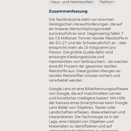
HEADHUNTING
GARNE
Haus- und Heimtextilien
Fashion
PRAKTIKA & AUSBILDUNGEN
GEWEBE
Zusammenfassung
Die Textilindustrie steht vor enormen
GESTRICKE & GEWIRKE
ökologischen Herausforderungen, die auf
ein lineares Wertschöpfungsmodell
VLIESSTOFFE
zurückzuführen sind. Gegenwärtig fallen 7
bis 7,5 Millionen Tonnen textiler Reststoffe in
COMPOSITES
der EU-27 und der Schweiz jährlich an - dies
entspricht mehr als 15 Kilogramm pro
VEREDLUNG
Person. Die größte Quelle dafür sind
entsorgte Kleidungsstücke und
TEXTILMASCHINENBAU
Heimtextilien von Verbrauchern - sie machen
etwa 85 Prozent der gesamten textilen
SENSORIK
Reststoffe aus. Diese großen Mengen an
textilen Reststoffen müssen sortiert und
RECYCLING
verarbeitet werden.
NACHHALTIGKEIT
Google Lens ist eine Bilderkennungssoftware
von Google, die auf maschinellem Lernen
KREISLAUFWIRTSCHAFT
und künstlicher Intelligenz basiert. Mit Hilfe
der Kamera eines Smartphones kann Google
TECHNISCHE TEXTILIEN
Lens Bilder von Objekten, Texten oder
Landschaften erfassen, diese erkennen und
SMART TEXTILES
interpretieren. Die Technologie ist in der
Lage, eine Vielzahl von Objekten und
MEDIZIN
Materialien zu identifizieren und auf