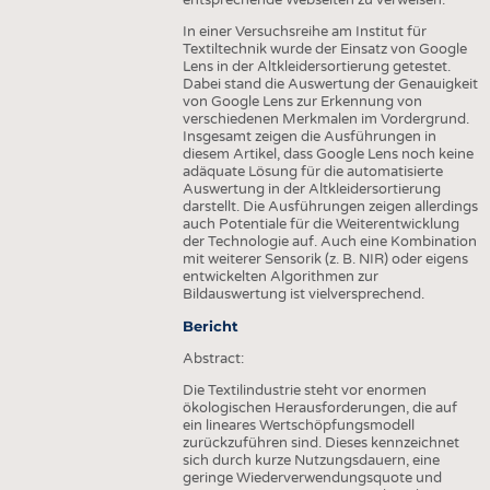
entsprechende Webseiten zu verweisen.
HAUS- UND HEIMTEXTILIEN
In einer Versuchsreihe am Institut für
BEKLEIDUNG
Textiltechnik wurde der Einsatz von Google
Lens in der Altkleidersortierung getestet.
TESTS
Dabei stand die Auswertung der Genauigkeit
von Google Lens zur Erkennung von
BUSINESS
FAKTEN
verschiedenen Merkmalen im Vordergrund.
Insgesamt zeigen die Ausführungen in
UNTERNEHMEN
STATISTICS
diesem Artikel, dass Google Lens noch keine
adäquate Lösung für die automatisierte
AUSSCHREIBUNGEN
Auswertung in der Altkleidersortierung
darstellt. Die Ausführungen zeigen allerdings
DTV AUSSCHREIBUNGSDIENST
auch Potentiale für die Weiterentwicklung
der Technologie auf. Auch eine Kombination
WISSEN
TERMINE
mit weiterer Sensorik (z. B. NIR) oder eigens
entwickelten Algorithmen zur
DAUNENCHECK
BRANCHENTERMINE
Bildauswertung ist vielversprechend.
ADRESSEN & LINKS
Bericht
Abstract:
LABELS
Die Textilindustrie steht vor enormen
PUBLIKATIONEN
ökologischen Herausforderungen, die auf
ein lineares Wertschöpfungsmodell
zurückzuführen sind. Dieses kennzeichnet
sich durch kurze Nutzungsdauern, eine
geringe Wiederverwendungsquote und