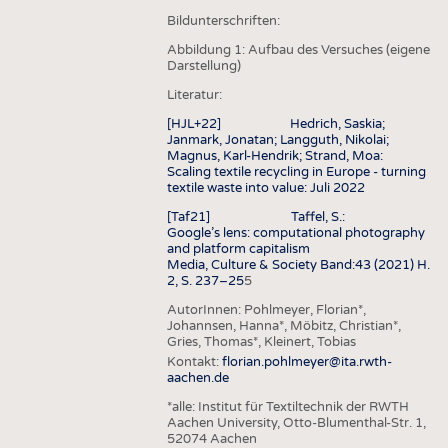
Bildunterschriften:
Abbildung 1: Aufbau des Versuches (eigene
Darstellung)
Literatur:
[HJL+22] Hedrich, Saskia;
Janmark, Jonatan; Langguth, Nikolai;
Magnus, Karl-Hendrik; Strand, Moa:
Scaling textile recycling in Europe - turning
textile waste into value: Juli 2022
[Taf21] Taffel, S.:
Google’s lens: computational photography
and platform capitalism
Media, Culture & Society Band:43 (2021) H.
2, S. 237–25
5
AutorInnen:
Pohlmeyer, Florian*
Johannsen, Hanna*
Möbitz, Christian*
Gries, Thomas*
Kleinert, Tobias
Kontakt:
florian.pohlmeyer@ita.rwth-
aachen.de
*alle: Institut für Textiltechnik der RWTH
Aachen University, Otto-Blumenthal-Str. 1,
52074 Aachen