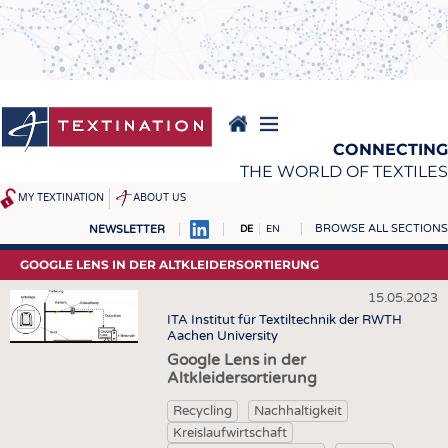
Direkt
zum
Inhalt
CONNECTING
THE WORLD OF TEXTILES
MY TEXTINATION
ABOUT US
BROWSE ALL SECTIONS
NEWSLETTER
DE
EN
NEWS
REPORTS & INTERVIEWS
GOOGLE LENS IN DER ALTKLEIDERSORTIERUNG
AKTUELLES
TEXTINATION NEWSLINE
15.05.2023
ITA Institut für Textiltechnik der RWTH
KLARTEXT BY TEXTINATION
TEXTILE LEADERSHIP
Aachen University
TEXCAMPUS
JOBS
Google Lens in der
Altkleidersortierung
ROHSTOFFE
STELLENMARKT
Recycling
Nachhaltigkeit
FASERN
KRÜGER PERSONAL
Kreislaufwirtschaft