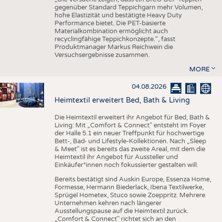
gegenüber Standard Teppichgarn mehr Volumen,
hohe Elastizität und bestätigte Heavy Duty
Performance bietet. Die PET-basierte
Materialkombination ermöglicht auch
recyclingfähige Teppichkonzepte.“, fasst
Produktmanager Markus Reichwein die
Versuchsergebnisse zusammen.
MORE
04.08.2026
Heimtextil erweitert Bed, Bath & Living
Die Heimtextil erweitert ihr Angebot für Bed, Bath &
Living: Mit „Comfort & Connect" entsteht im Foyer
der Halle 5.1 ein neuer Treffpunkt für hochwertige
Bett-, Bad- und Lifestyle-Kollektionen. Nach „Sleep
& Meet" ist es bereits das zweite Areal, mit dem die
Heimtextil ihr Angebot für Aussteller und
Einkäufer*innen noch fokussierter gestalten will.
Bereits bestätigt sind Auskin Europe, Essenza Home,
Formesse, Hermann Biederlack, Ibena Textilwerke,
Sprügel Hometex, Stuco sowie Zoeppritz. Mehrere
Unternehmen kehren nach längerer
Ausstellungspause auf die Heimtextil zurück.
„Comfort & Connect" richtet sich an den