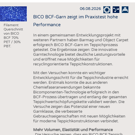
HAUS- UND HEIMTEXTILIEN
06.08.2026
BEKLEIDUNG
BICO BCF-Garn zeigt im Praxistest hohe
TESTS
Performance
Filament
Querschnitt
BUSINESS
FAKTEN
von BICO
In einem gemeinsamen Entwicklungsprojekt mit
BCF 70%
weiteren Partnern haben Barmag und Object Carpet
UNTERNEHMEN
STATISTICS
PET / 30%
erfolgreich BICO BCF-Garn im Teppichprozess
PBT.
getestet. Die Ergebnisse zeigen: Die innovative
AUSSCHREIBUNGEN
Garntechnologie bietet deutliche Leistungsvorteile
und eröffnet neue Möglichkeiten für
DTV AUSSCHREIBUNGSDIENST
recyclingorientierte Teppichkonstruktionen.
WISSEN
TERMINE
Mit den Versuchen konnte ein wichtiger
Entwicklungsschritt für die Teppichindustrie erreicht
DAUNENCHECK
BRANCHENTERMINE
werden. Erstmals konnte die aus anderen
Chemiefaseranwendungen bekannte
ADRESSEN & LINKS
Bicomponenten-Technologie erfolgreich in den
BCF-Prozess übertragen und entlang der gesamten
LABELS
Teppichwertschöpfungskette validiert werden. Die
Versuche zeigen das Potenzial einer neuen
PUBLIKATIONEN
Garnklasse, die verbesserte
Gebrauchseigenschaften mit neuen Möglichkeiten
für moderne Teppichkonstruktionen verbindet.
Mehr Volumen, Elastizität und Performance
„Die Versuche zeigen, dass ein BICO BCF Teppich