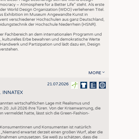
ocracy – Atmosphere for a Better Life“ steht. Als erste
der World Design Organization (WDO) verliehenen Titel.
us Exhibition im Museum Angewandte Kunst in
vent verschiedener Hochschulen aus ganz Deutschland,
leidungstechnik der Hochschule Niederrhein (HSNR).
h der Fachbereich an dem internationalen Programm und
ern, kulturelles Erbe bewahren und demokratische Werte
Handwerk und Partizipation und lädt dazu ein, Design
verstehen.
MORE
21.07.2026
58. INNATEX
spannten wirtschaftlichen Lage mit Realismus und
 20. Juli 2026 ihre Türen. Von der Krisenwarnung, die
vermeldet hatte, lässt sich die Green-Fashion-
Konsumentinnen und Konsumenten ist natürlich
. „Niemand erwartet derzeit einen großen Wurf, aber die
aßnahmen umzusetzen. Sie weiß zu schätzen, dass die