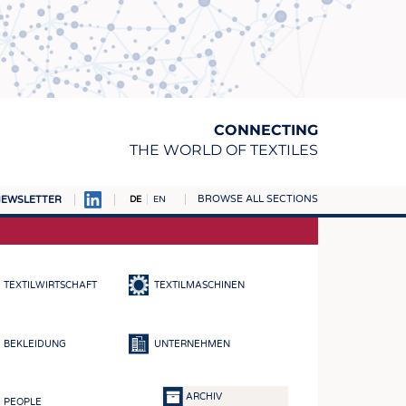
CONNECTING
THE WORLD OF TEXTILES
BROWSE ALL SECTIONS
EWSLETTER
DE
EN
AMPUS
TOFFE
TEXTILWIRTSCHAFT
TEXTILMASCHINEN
RN
E
BEKLEIDUNG
UNTERNEHMEN
BE
ICKE & GEWIRKE
ARCHIV
PEOPLE
STOFFE