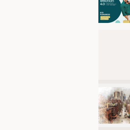
JOBS
STELLENMARKT
KRÜGER PERSONAL HEADHUN
PRAKTIKA & AUSBILDUNGEN
WISSEN
DAUNENCHECK
ADRESSEN & LINKS
LABELS
PUBLIKATIONEN