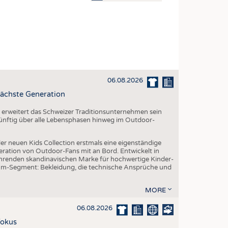
OSITES
DLUNG
ILMASCHINENBAU
ORIK
06.08.2026
CLING
ächste Generation
HALTIGKEIT
erweitert das Schweizer Traditionsunternehmen sein
SLAUFWIRTSCHAFT
 künftig über alle Lebensphasen hinweg im Outdoor-
ISCHE TEXTILIEN
er neuen Kids Collection erstmals eine eigenständige
 TEXTILES
eration von Outdoor-Fans mit an Bord. Entwickelt in
renden skandinavischen Marke für hochwertige Kinder-
ZIN
um-Segment: Bekleidung, die technische Ansprüche und
 UND HEIMTEXTILIEN
MORE
EIDUNG
06.08.2026
Fokus