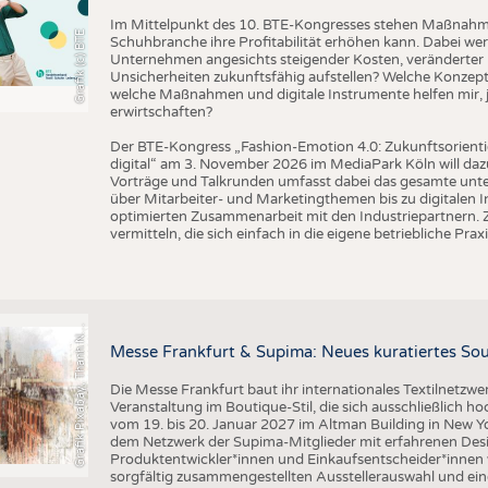
BUSINESS
FAKT
Im Mittelpunkt des 10. BTE-Kongresses stehen Maßnahmen
Grafik (c) BTE
UNTERNEHMEN
STATI
Schuhbranche ihre Profitabilität erhöhen kann. Dabei wer
Unternehmen angesichts steigender Kosten, veränderter 
TING
AUSSCHREIBUNGEN
Unsicherheiten zukunftsfähig aufstellen? Welche Konzepte
welche Maßnahmen und digitale Instrumente helfen mir, j
DTV AUSSCHREIBUNGSDIENST
erwirtschaften?
TERMINE
Der BTE-Kongress „Fashion-Emotion 4.0: Zukunftsorienti
digital“ am 3. November 2026 im MediaPark Köln will dazu
BRANCHENTERMINE
Vorträge und Talkrunden umfasst dabei das gesamte un
über Mitarbeiter- und Marketingthemen bis zu digitalen 
optimierten Zusammenarbeit mit den Industriepartnern. Z
vermitteln, die sich einfach in die eigene betriebliche Praxi
r
a
f
i
k
P
i
x
a
b
a
y
,
T
h
a
n
h
g
u
y
e
n
S
l
G
q
N
Messe Frankfurt & Supima: Neues kuratiertes Sou
Die Messe Frankfurt baut ihr internationales Textilnetzwe
Veranstaltung im Boutique-Stil, die sich ausschließlich h
vom 19. bis 20. Januar 2027 im Altman Building in New Yor
dem Netzwerk der Supima-Mitglieder mit erfahrenen Desi
Produktentwickler*innen und Einkaufsentscheider*inne
sorgfältig zusammengestellten Ausstellerauswahl und ein