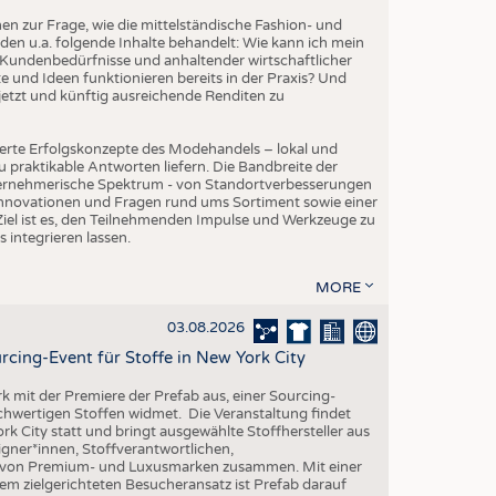
EN
 zur Frage, wie die mittelständische Fashion- und
STICS
den u.a. folgende Inhalte behandelt: Wie kann ich mein
Kundenbedürfnisse und anhaltender wirtschaftlicher
 und Ideen funktionieren bereits in der Praxis? Und
etzt und künftig ausreichende Renditen zu
erte Erfolgskonzepte des Modehandels – lokal und
 praktikable Antworten liefern. Die Bandbreite der
ternehmerische Spektrum - von Standortverbesserungen
Innovationen und Fragen rund ums Sortiment sowie einer
iel ist es, den Teilnehmenden Impulse und Werkzeuge zu
s integrieren lassen.
MORE
03.08.2026
rcing-Event für Stoffe in New York City
rk mit der Premiere der Prefab aus, einer Sourcing-
ochwertigen Stoffen widmet. Die Veranstaltung findet
k City statt und bringt ausgewählte Stoffhersteller aus
gner*innen, Stoffverantwortlichen,
n von Premium- und Luxusmarken zusammen. Mit einer
em zielgerichteten Besucheransatz ist Prefab darauf