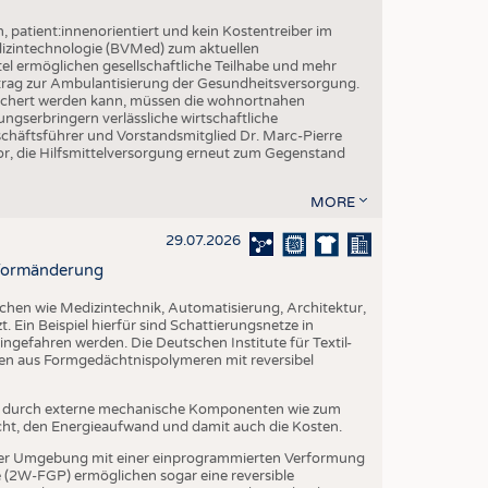
h, patient:innenorientiert und kein Kostentreiber im
izintechnologie (BVMed) zum aktuellen
l ermöglichen gesellschaftliche Teilhabe und mehr
Beitrag zur Ambulantisierung der Gesundheitsversorgung.
esichert werden kann, müssen die wohnortnahen
ngserbringern verlässliche wirtschaftliche
ftsführer und Vorstandsmitglied Dr. Marc-Pierre
r, die Hilfsmittelversorgung erneut zum Gegenstand
MORE
29.07.2026
r Formänderung
ichen wie Medizintechnik, Automatisierung, Architektur,
. Ein Beispiel hierfür sind Schattierungsnetze in
ngefahren werden. Die Deutschen Institute für Textil-
ien aus Formgedächtnispolymeren mit reversibel
t durch externe mechanische Komponenten wie zum
cht, den Energieaufwand und damit auch die Kosten.
er Umgebung mit einer einprogrammierten Verformung
(2W-FGP) ermöglichen sogar eine reversible