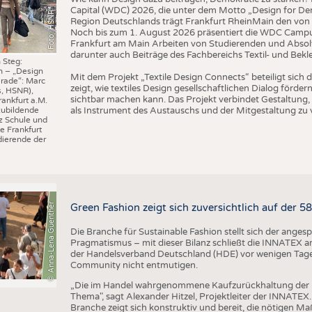
Capital (WDC) 2026, die unter dem Motto „Design for Dem
Foto: HSNR
Region Deutschlands trägt Frankfurt RheinMain den von 
Noch bis zum 1. August 2026 präsentiert die WDC Camp
Frankfurt am Main Arbeiten von Studierenden und Absol
darunter auch Beiträge des Fachbereichs Textil- und Bek
 Steg:
n – „Design
Mit dem Projekt „Textile Design Connects“ beteiligt sic
rade“: Marc
zeigt, wie textiles Design gesellschaftlichen Dialog förd
s, HSNR),
sichtbar machen kann. Das Projekt verbindet Gestaltung, 
rankfurt a.M.
als Instrument des Austauschs und der Mitgestaltung zu 
zubildende
z Schule und
e Frankfurt
ierende der
© Anna-Lena Guenther
Green Fashion zeigt sich zuversichtlich auf der 
Die Branche für Sustainable Fashion stellt sich der ange
Pragmatismus – mit dieser Bilanz schließt die INNATEX am
der Handelsverband Deutschland (HDE) vor wenigen Tagen 
Community nicht entmutigen.
„Die im Handel wahrgenommene Kaufzurückhaltung der 
Thema", sagt Alexander Hitzel, Projektleiter der INNATEX
Branche zeigt sich konstruktiv und bereit, die nötigen M