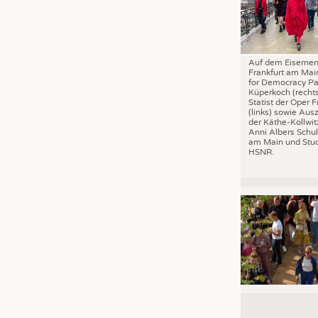
Auf dem Eisernen
Frankfurt am Mai
for Democracy Pa
Küperkoch (recht
Statist der Oper F
(links) sowie Aus
der Käthe-Kollwit
Anni Albers Schul
am Main und Stud
HSNR.