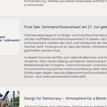
Formänderung. Textilien aus diesen Materialien eröffnen
zu entwickeln.
Final Sale: Sommerschlussverkauf am 27. Juli ges
Üblicherweise beginnt im Mode- und Schuhfachhandel sow
Juli der inoffizielle Sommerschlussverkauf. In diesem Jahr 
Schlussverkauf markiert den End- und Höhepunkt der Reduz
Wochen läuft. Hintergrund ist, dass die Herbst-/Winterkol
geschaffen werden muss.
In diesem Sommer dürften sich viele Händlerinnen und Hän
Vorjahren. Nach einem bislang verhaltenen Saisonverlauf 
Restbestände der Frühjahrs- und Sommerware. Ursache s
Konsumstimmung und die Kaufzurückhaltung vieler Verbr
Erhebungen zeigen, dass die allgemeine Kaufzurückhaltun
Schuh- und Lederwareneinzelhandels zählt.
Design for Democracy – Atmosphere for a Better 
Wie kann Design dazu beitragen, Demokratie zu stärken? M