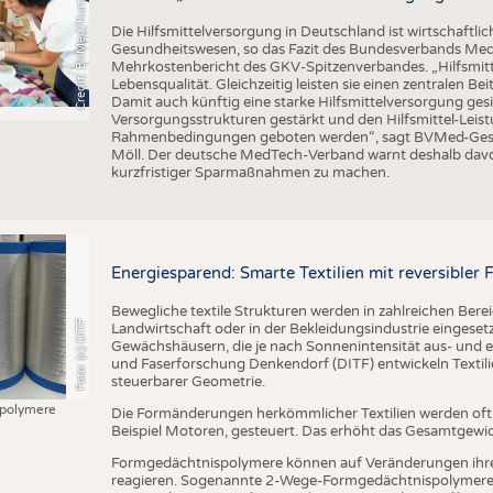
C
r
e
d
i
t
:
B
V
M
e
d
/
K
u
r
t
P
a
u
u
l
Die Hilfsmittelversorgung in Deutschland ist wirtschaftlic
Gesundheitswesen, so das Fazit des Bundesverbands Med
Mehrkostenbericht des GKV-Spitzenverbandes. „Hilfsmitte
Lebensqualität. Gleichzeitig leisten sie einen zentralen 
Damit auch künftig eine starke Hilfsmittelversorgung g
Versorgungsstrukturen gestärkt und den Hilfsmittel-Leistu
Rahmenbedingungen geboten werden“, sagt BVMed-Geschä
Möll. Der deutsche MedTech-Verband warnt deshalb davo
kurzfristiger Sparmaßnahmen zu machen.
Energiesparend: Smarte Textilien mit reversible
Bewegliche textile Strukturen werden in zahlreichen Bere
Foto: (c) DITF
Landwirtschaft oder in der Bekleidungsindustrie eingesetzt
Gewächshäusern, die je nach Sonnenintensität aus- und ei
und Faserforschung Denkendorf (DITF) entwickeln Textil
steuerbarer Geometrie.
polymere
Die Formänderungen herkömmlicher Textilien werden of
Beispiel Motoren, gesteuert. Das erhöht das Gesamtgewi
Formgedächtnispolymere können auf Veränderungen ihr
reagieren. Sogenannte 2-Wege-Formgedächtnispolymere 