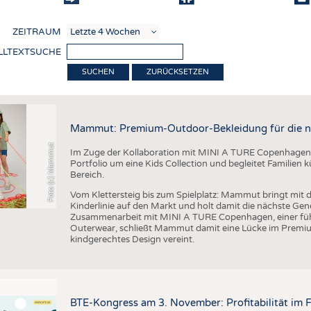
COMP
ZEITRAUM
VERE
LLTEXTSUCHE
TEXT
ZURÜCKSETZEN
SENS
RECY
Mammut: Premium-Outdoor-Bekleidung für die n
NACH
Foto (c) Mammut
Im Zuge der Kollaboration mit MINI A TURE Copenhagen 
KREI
Portfolio um eine Kids Collection und begleitet Familien
Bereich.
TECHN
Vom Klettersteig bis zum Spielplatz: Mammut bringt mit d
SMART
Kinderlinie auf den Markt und holt damit die nächste Gen
Zusammenarbeit mit MINI A TURE Copenhagen, einer füh
MEDI
Outerwear, schließt Mammut damit eine Lücke im Premi
kindgerechtes Design vereint.
HAUS-
BEKL
TESTS
BTE-Kongress am 3. November: Profitabilität im 