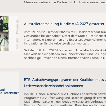
+
A
2
0
2
7
-
©
M
e
s
s
e
D
s
e
l
d
o
r
f
/
C
o
n
s
t
a
n
z
e
T
i
l
l
m
a
n
Messe ein verlässlicher Partner ist. Auch wir erkennen n
A
s
n
ü
Ausstelleranmeldung für die A+A 2027 gestartet
Vom 19. bis 22. Oktober 2027 wird Düsseldorf erneut zum 
Gesundheit bei der Arbeit. Unter dem Motto „Der Mensch
internationale Expertinnen und Experten, Unternehmen
Innovationen für die Arbeitswelt von morgen.
Seit dem 16. Juni 2026 können sich Aussteller für die 
aller Welt sind eingeladen, ihre Innovationen und Lösunge
nachhaltige Prävention einem internationalen Fachpublik
BTE: Aufschwungsprogramm der Koalition muss zü
Lederwareneinzelhandel ankommen
Der BTE Handelsverband Textil Schuhe Lederwaren bewert
Programm für Aufschwung und Beschäftigung als ersten w
Maßnahmenpaket einige richtige Ansätze, um Verbrauch
Standort Deutschland zu entlasten. Entscheidend ist nun,