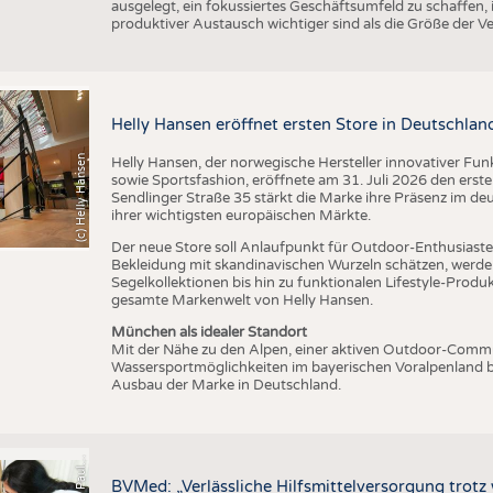
ausgelegt, ein fokussiertes Geschäftsumfeld zu schaffen,
produktiver Austausch wichtiger sind als die Größe der V
Helly Hansen eröffnet ersten Store in Deutschlan
(c) Helly Hansen
Helly Hansen, der norwegische Hersteller innovativer Fu
sowie Sportsfashion, eröffnete am 31. Juli 2026 den erst
Sendlinger Straße 35 stärkt die Marke ihre Präsenz im de
ihrer wichtigsten europäischen Märkte.
Der neue Store soll Anlaufpunkt für Outdoor-Enthusiasten
Bekleidung mit skandinavischen Wurzeln schätzen, werde
Segelkollektionen bis hin zu funktionalen Lifestyle-Prod
gesamte Markenwelt von Helly Hansen.
München als idealer Standort
Mit der Nähe zu den Alpen, einer aktiven Outdoor-Commun
Wassersportmöglichkeiten im bayerischen Voralpenland b
Ausbau der Marke in Deutschland.
s
BVMed: „Verlässliche Hilfsmittelversorgung trot