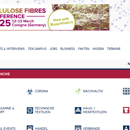
TION
S & INTERVIEWS
TEXCAMPUS
JOBS
BUSINESS
FAKTEN
WISSEN
TERMINE
N
REPORTS & INTERVIEWS
TEXC
ANCHE
TEXTINATION NEWSLINE
ROHS
CORONA
NACHHALTIG
TEXTILE LEADERSHIP
FASE
GARN
 GARNE &
TECHNISCHE
HAUS- /
GEWE
OFF
TEXTILIEN
HEIMTEXTILIEN
GESTR
& EVENTS
HANDEL
VERBÄNDE
VLIES