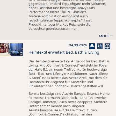
gegenüber Standard Teppichgarn mehr Volumen,
hohe Elastizität und bestätigte Heavy Duty
Performance bietet. Die PET-basierte
Materialkombination ermöglicht auch
recyclingfähige Teppichkonzepte.“, fasst
Produktmanager Markus Reichwein die
Versuchsergebnisse zusammen.
MORE
04.08.2026
Heimtextil erweitert Bed, Bath & Living
Die Heimtextil erweitert ihr Angebot für Bed, Bath &
Living: Mit „Comfort & Connect" entsteht im Foyer
der Halle 5.1 ein neuer Treffpunkt für hochwertige
Bett-, Bad- und Lifestyle-Kollektionen. Nach „Sleep
& Meet" ist es bereits das zweite Areal, mit dem die
Heimtextil ihr Angebot für Aussteller und
Einkäufer*innen noch fokussierter gestalten will.
Bereits bestätigt sind Auskin Europe, Essenza Home,
Formesse, Hermann Biederlack, Ibena Textilwerke,
Sprügel Hometex, Stuco sowie Zoeppritz. Mehrere
Unternehmen kehren nach längerer
Ausstellungspause auf die Heimtextil zurück.
„Comfort & Connect" richtet sich an den