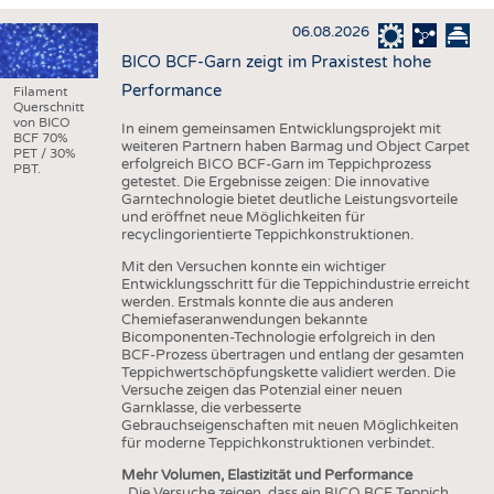
HAUS- UND HEIMTEXTILIEN
06.08.2026
BEKLEIDUNG
BICO BCF-Garn zeigt im Praxistest hohe
TESTS
Performance
Filament
Querschnitt
BUSINESS
FAKTEN
von BICO
In einem gemeinsamen Entwicklungsprojekt mit
BCF 70%
weiteren Partnern haben Barmag und Object Carpet
UNTERNEHMEN
STATISTICS
PET / 30%
erfolgreich BICO BCF-Garn im Teppichprozess
PBT.
getestet. Die Ergebnisse zeigen: Die innovative
AUSSCHREIBUNGEN
Garntechnologie bietet deutliche Leistungsvorteile
und eröffnet neue Möglichkeiten für
DTV AUSSCHREIBUNGSDIENST
recyclingorientierte Teppichkonstruktionen.
WISSEN
TERMINE
Mit den Versuchen konnte ein wichtiger
Entwicklungsschritt für die Teppichindustrie erreicht
DAUNENCHECK
BRANCHENTERMINE
werden. Erstmals konnte die aus anderen
Chemiefaseranwendungen bekannte
ADRESSEN & LINKS
Bicomponenten-Technologie erfolgreich in den
BCF-Prozess übertragen und entlang der gesamten
LABELS
Teppichwertschöpfungskette validiert werden. Die
Versuche zeigen das Potenzial einer neuen
PUBLIKATIONEN
Garnklasse, die verbesserte
Gebrauchseigenschaften mit neuen Möglichkeiten
für moderne Teppichkonstruktionen verbindet.
Mehr Volumen, Elastizität und Performance
„Die Versuche zeigen, dass ein BICO BCF Teppich