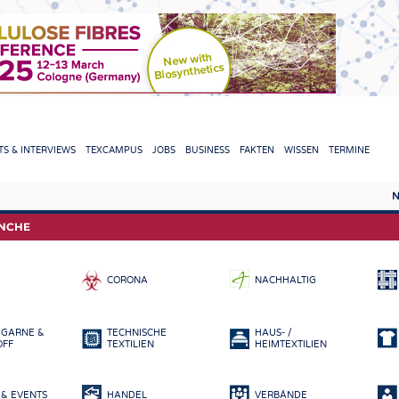
TION
S & INTERVIEWS
TEXCAMPUS
JOBS
BUSINESS
FAKTEN
WISSEN
TERMINE
N
REPORTS & INTERVIEWS
TEXC
ANCHE
TEXTINATION NEWSLINE
ROHS
CORONA
NACHHALTIG
TEXTILE LEADERSHIP
FASE
GARN
 GARNE &
TECHNISCHE
HAUS- /
GEWE
OFF
TEXTILIEN
HEIMTEXTILIEN
GESTR
& EVENTS
HANDEL
VERBÄNDE
VLIES