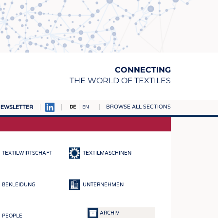
CONNECTING
THE WORLD OF TEXTILES
BROWSE ALL SECTIONS
EWSLETTER
DE
EN
AMPUS
TOFFE
TEXTILWIRTSCHAFT
TEXTILMASCHINEN
RN
E
BEKLEIDUNG
UNTERNEHMEN
BE
ICKE & GEWIRKE
ARCHIV
PEOPLE
STOFFE