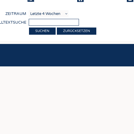
COMP
ZEITRAUM
VERE
LLTEXTSUCHE
TEXT
ZURÜCKSETZEN
SENS
RECY
NACH
KREI
TECHN
SMART
MEDI
HAUS-
BEKL
TESTS