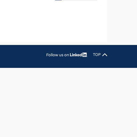
OSITES
DLUNG
ILMASCHINENBAU
ORIK
CLING
Follow us on
TOP
HALTIGKEIT
SLAUFWIRTSCHAFT
ISCHE TEXTILIEN
 TEXTILES
ZIN
 UND HEIMTEXTILIEN
EIDUNG