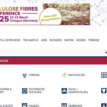
TION
S & INTERVIEWS
TEXCAMPUS
JOBS
BUSINESS
FAKTEN
WISSEN
TERMINE
N
REPORTS & INTERVIEWS
TEXC
ANCHE
TEXTINATION NEWSLINE
ROHS
CORONA
NACHHALTIG
TEXTILE LEADERSHIP
FASE
GARN
 GARNE &
TECHNISCHE
HAUS- /
GEWE
OFF
TEXTILIEN
HEIMTEXTILIEN
GESTR
& EVENTS
HANDEL
VERBÄNDE
VLIES