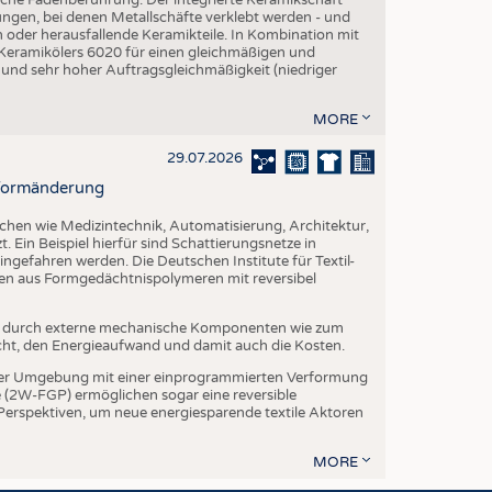
ngen, bei denen Metallschäfte verklebt werden - und
en oder herausfallende Keramikteile. In Kombination mit
 Keramikölers 6020 für einen gleichmäßigen und
 und sehr hoher Auftragsgleichmäßigkeit (niedriger
MORE
29.07.2026
r Formänderung
ichen wie Medizintechnik, Automatisierung, Architektur,
. Ein Beispiel hierfür sind Schattierungsnetze in
ngefahren werden. Die Deutschen Institute für Textil-
ien aus Formgedächtnispolymeren mit reversibel
t durch externe mechanische Komponenten wie zum
cht, den Energieaufwand und damit auch die Kosten.
er Umgebung mit einer einprogrammierten Verformung
(2W-FGP) ermöglichen sogar eine reversible
 Perspektiven, um neue energiesparende textile Aktoren
MORE