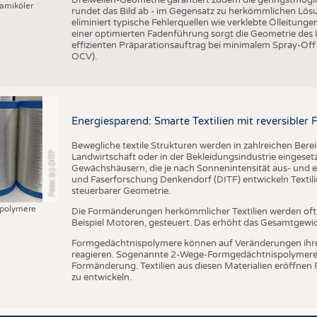
amiköler
rundet das Bild ab - im Gegensatz zu herkömmlichen Lösu
eliminiert typische Fehlerquellen wie verklebte Ölleitung
einer optimierten Fadenführung sorgt die Geometrie des
effizienten Präparationsauftrag bei minimalem Spray-Off
OCV).
Energiesparend: Smarte Textilien mit reversible
Bewegliche textile Strukturen werden in zahlreichen Bere
Foto: (c) DITF
Landwirtschaft oder in der Bekleidungsindustrie eingesetzt
Gewächshäusern, die je nach Sonnenintensität aus- und ei
und Faserforschung Denkendorf (DITF) entwickeln Textil
steuerbarer Geometrie.
polymere
Die Formänderungen herkömmlicher Textilien werden of
Beispiel Motoren, gesteuert. Das erhöht das Gesamtgewi
Formgedächtnispolymere können auf Veränderungen ihr
reagieren. Sogenannte 2-Wege-Formgedächtnispolymere 
Formänderung. Textilien aus diesen Materialien eröffnen
zu entwickeln.