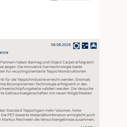
OSITES
DLUNG
ILMASCHINENBAU
ORIK
06.08.2026
CLING
ance
HALTIGKEIT
 Partnern haben Barmag und Object Carpet erfolgreich
SLAUFWIRTSCHAFT
e zeigen: Die innovative Garntechnologie bietet
ten für recyclingorientierte Teppichkonstruktionen.
ISCHE TEXTILIEN
tt für die Teppichindustrie erreicht werden. Erstmals
 TEXTILES
te Bicomponenten-Technologie erfolgreich in den
chwertschöpfungskette validiert werden. Die Versuche
ZIN
serte Gebrauchseigenschaften mit neuen Möglichkeiten
 UND HEIMTEXTILIEN
EIDUNG
über Standard Teppichgarn mehr Volumen, hohe
. Die PET-basierte Materialkombination ermöglicht auch
er Markus Reichwein die Versuchsergebnisse zusammen.