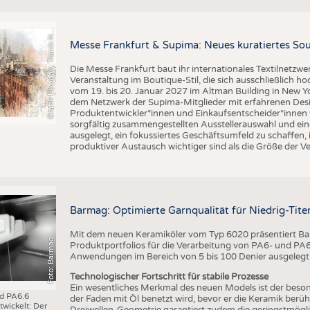
BUSINESS
FAKT
r
a
f
i
k
P
i
x
a
b
a
y
,
T
h
a
n
h
g
u
y
e
n
S
l
UNTERNEHMEN
STATI
G
q
N
Messe Frankfurt & Supima: Neues kuratiertes Sou
TING
AUSSCHREIBUNGEN
Die Messe Frankfurt baut ihr internationales Textilnetzwe
DTV AUSSCHREIBUNGSDIENST
Veranstaltung im Boutique-Stil, die sich ausschließlich h
TERMINE
vom 19. bis 20. Januar 2027 im Altman Building in New Yor
dem Netzwerk der Supima-Mitglieder mit erfahrenen Desi
BRANCHENTERMINE
Produktentwickler*innen und Einkaufsentscheider*inne
sorgfältig zusammengestellten Ausstellerauswahl und ein
ausgelegt, ein fokussiertes Geschäftsumfeld zu schaffen,
produktiver Austausch wichtiger sind als die Größe der V
Barmag: Optimierte Garnqualität für Niedrig-Ti
Mit dem neuen Keramiköler vom Typ 6020 präsentiert Bar
Foto: Barmag
Produktportfolios für die Verarbeitung von PA6- und PA6.6
Anwendungen im Bereich von 5 bis 100 Denier ausgelegt
Technologischer Fortschritt für stabile Prozesse
Ein wesentliches Merkmal des neuen Models ist der beson
nd PA6.6
der Faden mit Öl benetzt wird, bevor er die Keramik berüh
wickelt: Der
Dreiwellen-Geometrie garantiert zudem die geringstmögl