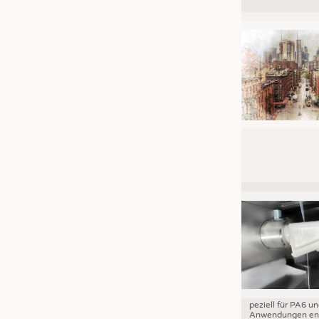
JOBS
STELLENMARKT
KRÜGER PERSONAL HEADHUN
PRAKTIKA & AUSBILDUNGEN
WISSEN
DAUNENCHECK
ADRESSEN & LINKS
LABELS
PUBLIKATIONEN
peziell für PA6 u
Anwendungen ent