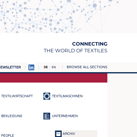
CONNECTING
THE WORLD OF TEXTILES
BROWSE ALL SECTIONS
EWSLETTER
DE
EN
AMPUS
TOFFE
TEXTILWIRTSCHAFT
TEXTILMASCHINEN
RN
E
BEKLEIDUNG
UNTERNEHMEN
BE
ICKE & GEWIRKE
ARCHIV
PEOPLE
STOFFE