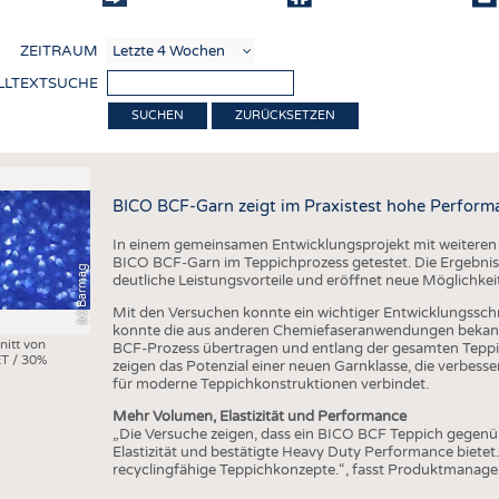
COMP
ZEITRAUM
VERE
LLTEXTSUCHE
TEXT
ZURÜCKSETZEN
SENS
RECY
BICO BCF-Garn zeigt im Praxistest hohe Perform
NACH
In einem gemeinsamen Entwicklungsprojekt mit weiteren
KREI
BICO BCF-Garn im Teppichprozess getestet. Die Ergebniss
(c) Barmag
deutliche Leistungsvorteile und eröffnet neue Möglichkei
TECHN
Mit den Versuchen konnte ein wichtiger Entwicklungsschri
SMART
konnte die aus anderen Chemiefaseranwendungen bekann
nitt von
BCF-Prozess übertragen und entlang der gesamten Teppi
T / 30%
MEDI
zeigen das Potenzial einer neuen Garnklasse, die verbes
für moderne Teppichkonstruktionen verbindet.
HAUS-
Mehr Volumen, Elastizität und Performance
BEKL
„Die Versuche zeigen, dass ein BICO BCF Teppich gegen
Elastizität und bestätigte Heavy Duty Performance bietet
TESTS
recyclingfähige Teppichkonzepte.“, fasst Produktmanag