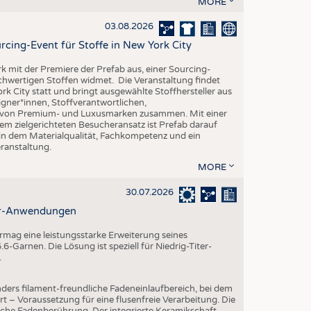
MORE
EN
STICS
03.08.2026
rcing-Event für Stoffe in New York City
rk mit der Premiere der Prefab aus, einer Sourcing-
ochwertigen Stoffen widmet. Die Veranstaltung findet
k City statt und bringt ausgewählte Stoffhersteller aus
gner*innen, Stoffverantwortlichen,
n von Premium- und Luxusmarken zusammen. Mit einer
em zielgerichteten Besucheransatz ist Prefab darauf
 in dem Materialqualität, Fachkompetenz und ein
eranstaltung.
MORE
30.07.2026
ter-Anwendungen
mag eine leistungsstarke Erweiterung seines
-Garnen. Die Lösung ist speziell für Niedrig-Titer-
.
ders filament-freundliche Fadeneinlaufbereich, bei dem
rt – Voraussetzung für eine flusenfreie Verarbeitung. Die
iche Fadenberührung. Der integrierte Keramikschaft