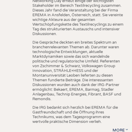
Networking Day erneut einige der wichtigsten
Stakeholder im Bereich Textilrecycling zusammen.
Dieses Jahr fand die Veranstaltung bei der Firma
EREMA in Ansfelden, Österreich, statt. Sie vereinte
wichtige Akteure aus der gesamten
Wertschöpfungskette des Textilrecyclings zu einem
Tag des strukturierten Austauschs und intensiver
Diskussionen.
Die Gespräche deckten ein breites Spektrum an
branchenrelevanten Themen ab. Darunter waren
technologische Entwicklungen, aktuelle
Marktdynamiken sowie das sich wandelnde
politische und regulatorische Umfeld. Referenten
von Zschimmer & Schwarz, Volkswagen Group
Innovation, STRÄHLE+HESS und der
Montanuniversität Leoben lieferten zu diesen
Themen fundierte Beiträge. Die interessanten
Diskussionen wurden auch dank der IRG-Partner
ermöglicht: Bekaert, EREMA, Barmag, Stadler
Anlagenbau, Technip Energies, Fibrant, BASF und
Remondis.
Die IRG bedankt sich herzlich bei EREMA für die
Gastfreundschaft und die Öffnung ihres
Technikums, was dem Tagesprogramm eine
wertvolle praktische Dimension verlieh.
MORE