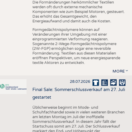
Die Formänderungen herkömmlicher Textilien
werden oft durch externe mechanische
Komponenten wie zum Beispiel Motoren, gesteuert.
Das erhöht das Gesamtgewicht, den
Energieaufwand und damit auch die Kosten.
Formgedächtnispolymere können auf
Veränderungen ihrer Umgebung mit einer
einprogrammierten Verformung reagieren.
Sogenannte 2-Wege-Formgedächtnispolymere
(2W-FGP) ermöglichen sogar eine reversible
Formänderung. Textilien aus diesen Materialien
eröffnen Perspektiven, um neue energiesparende
textile Aktoren zu entwickeln.
MORE
28.07.2026
Final Sale: Sommerschlussverkauf am 27. Juli
gestartet
Üblicherweise beginnt im Mode- und
Schuhfachhandel sowie in vielen weiteren Branchen
am letzten Montag im Juli der inoffizielle
Sommerschlussverkauf. In diesem Jahr fällt der
Startschuss somit am 27. Juli. Der Schlussverkauf
markiert den End- und Höhepunkt der