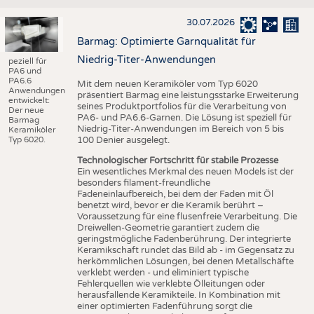
30.07.2026
Barmag: Optimierte Garnqualität für
Niedrig-Titer-Anwendungen
peziell für
PA6 und
PA6.6
Mit dem neuen Keramiköler vom Typ 6020
Anwendungen
präsentiert Barmag eine leistungsstarke Erweiterung
entwickelt:
seines Produktportfolios für die Verarbeitung von
Der neue
PA6- und PA6.6-Garnen. Die Lösung ist speziell für
Barmag
Niedrig-Titer-Anwendungen im Bereich von 5 bis
Keramiköler
Typ 6020.
100 Denier ausgelegt.
Technologischer Fortschritt für stabile Prozesse
Ein wesentliches Merkmal des neuen Models ist der
besonders filament-freundliche
Fadeneinlaufbereich, bei dem der Faden mit Öl
benetzt wird, bevor er die Keramik berührt –
Voraussetzung für eine flusenfreie Verarbeitung. Die
Dreiwellen-Geometrie garantiert zudem die
geringstmögliche Fadenberührung. Der integrierte
Keramikschaft rundet das Bild ab - im Gegensatz zu
herkömmlichen Lösungen, bei denen Metallschäfte
verklebt werden - und eliminiert typische
Fehlerquellen wie verklebte Ölleitungen oder
herausfallende Keramikteile. In Kombination mit
einer optimierten Fadenführung sorgt die