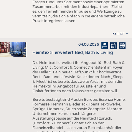
Fragen rund ums Sortiment sowie einer optimierten
Zusammenarbeit mit den Industriepartnern. Ziel ist
es, den Teilnehmenden Impulse und Werkzeuge zu
vermitteln, die sich einfach in die eigene betriebliche
Praxis integrieren lassen.
MORE
04.08.2026
Heimtextil erweitert Bed, Bath & Living
Die Heimtextil erweitert ihr Angebot für Bed, Bath &
Living: Mit „Comfort & Connect" entsteht im Foyer
der Halle 5.1 ein neuer Treffpunkt für hochwertige
Bett-, Bad- und Lifestyle-Kollektionen. Nach „Sleep
& Meet" ist es bereits das zweite Areal, mit dem die
Heimtextil ihr Angebot für Aussteller und
Einkäufer*innen noch fokussierter gestalten will.
Bereits bestätigt sind Auskin Europe, Essenza Home,
Formesse, Hermann Biederlack, Ibena Textilwerke,
Sprügel Hometex, Stuco sowie Zoeppritz. Mehrere
Unternehmen kehren nach längerer
Ausstellungspause auf die Heimtextil zurück.
„Comfort & Connect" richtet sich an den
Facheinzelhandel – allen voran Bettenfachhändler