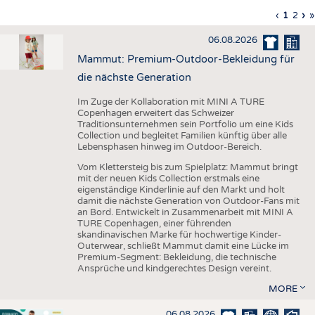
HAUS- UND HEIMTEXTILIEN
Vorherig
‹
Aktuell
1
Seite
2
Nä
›
L
»
Seitennummerierung
Seite
Seite
Sei
S
BEKLEIDUNG
06.08.2026
TESTS
Mammut: Premium-Outdoor-Bekleidung für
BUSINESS
FAKTEN
die nächste Generation
UNTERNEHMEN
STATISTICS
Im Zuge der Kollaboration mit MINI A TURE
Copenhagen erweitert das Schweizer
AUSSCHREIBUNGEN
Traditionsunternehmen sein Portfolio um eine Kids
Collection und begleitet Familien künftig über alle
DTV AUSSCHREIBUNGSDIENST
Lebensphasen hinweg im Outdoor-Bereich.
WISSEN
TERMINE
Vom Klettersteig bis zum Spielplatz: Mammut bringt
mit der neuen Kids Collection erstmals eine
DAUNENCHECK
BRANCHENTERMINE
eigenständige Kinderlinie auf den Markt und holt
damit die nächste Generation von Outdoor-Fans mit
ADRESSEN & LINKS
an Bord. Entwickelt in Zusammenarbeit mit MINI A
TURE Copenhagen, einer führenden
LABELS
skandinavischen Marke für hochwertige Kinder-
Outerwear, schließt Mammut damit eine Lücke im
PUBLIKATIONEN
Premium-Segment: Bekleidung, die technische
Ansprüche und kindgerechtes Design vereint.
MORE
06.08.2026