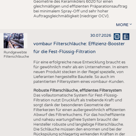
Geometrie des Keramikölers 6020 für einen
gleichmäßigen und effizienten Präparationsauftrag
bei minimalem Spray-Off und sehr hoher
Auftragsgleichmäßigkeit (niedriger OCV).
MORE
30.07.2026
vombaur Filterschläuche: Effizienz-Booster
für die Fest-Flüssig-Filtration
Rundgewebte
Filterschläuche
Für eine erfolgreiche neue Entwicklung braucht es
für gewöhnlich mehr als ein Unternehmen. In einem
neuen Produkt stecken in der Regel spezielle, von
Lieferanten hergestellte Bauteile. So auch im
patentierten Filtersystem eines vombaur-Kunden.
Robuste Filterschläuche, effizientes Filtersystem
Das vollautomatische System für Fest-Flüssig-
Filtration nutzt Druckluft als treibende Kraft und
sorgt dank der besonderen Geometrie der
Filterkerzen für einen außergewöhnlich effizienten
Abwurf des Filtrerkuchens. Für das hocheffiziente
und nahezu wartungsfreie System braucht der
Hersteller robuste und langlebige Filterschläuche.
Die Schläuche müssen den enormen und bei der
Rückspülung schlagartig wirkenden Kräften in der