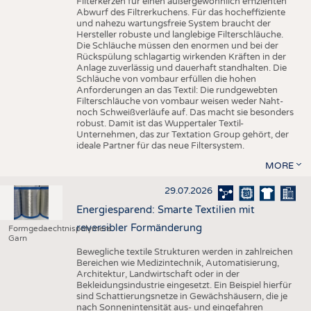
Filterkerzen für einen außergewöhnlich effizienten
Abwurf des Filtrerkuchens. Für das hocheffiziente
und nahezu wartungsfreie System braucht der
Hersteller robuste und langlebige Filterschläuche.
Die Schläuche müssen den enormen und bei der
Rückspülung schlagartig wirkenden Kräften in der
Anlage zuverlässig und dauerhaft standhalten. Die
Schläuche von vombaur erfüllen die hohen
Anforderungen an das Textil: Die rundgewebten
Filterschläuche von vombaur weisen weder Naht-
noch Schweißverläufe auf. Das macht sie besonders
robust. Damit ist das Wuppertaler Textil-
Unternehmen, das zur Textation Group gehört, der
ideale Partner für das neue Filtersystem.
MORE
29.07.2026
Energiesparend: Smarte Textilien mit
reversibler Formänderung
Formgedaechtnispolymere
Garn
Bewegliche textile Strukturen werden in zahlreichen
Bereichen wie Medizintechnik, Automatisierung,
Architektur, Landwirtschaft oder in der
Bekleidungsindustrie eingesetzt. Ein Beispiel hierfür
sind Schattierungsnetze in Gewächshäusern, die je
nach Sonnenintensität aus- und eingefahren