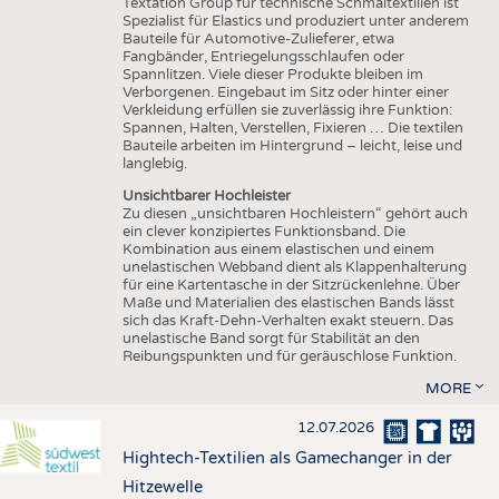
Textation Group für technische Schmaltextilien ist
Spezialist für Elastics und produziert unter anderem
Bauteile für Automotive-Zulieferer, etwa
Fangbänder, Entriegelungsschlaufen oder
Spannlitzen. Viele dieser Produkte bleiben im
Verborgenen. Eingebaut im Sitz oder hinter einer
Verkleidung erfüllen sie zuverlässig ihre Funktion:
Spannen, Halten, Verstellen, Fixieren … Die textilen
Bauteile arbeiten im Hintergrund – leicht, leise und
langlebig.
Unsichtbarer Hochleister
Zu diesen „unsichtbaren Hochleistern“ gehört auch
ein clever konzipiertes Funktionsband. Die
Kombination aus einem elastischen und einem
unelastischen Webband dient als Klappenhalterung
für eine Kartentasche in der Sitzrückenlehne. Über
Maße und Materialien des elastischen Bands lässt
sich das Kraft-Dehn-Verhalten exakt steuern. Das
unelastische Band sorgt für Stabilität an den
Reibungspunkten und für geräuschlose Funktion.
MORE
12.07.2026
Hightech-Textilien als Gamechanger in der
Hitzewelle