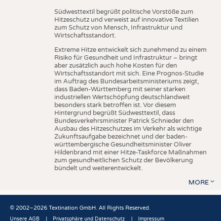
Südwesttextil begrüßt politische Vorstöße zum
Hitzeschutz und verweist auf innovative Textilien
zum Schutz von Mensch, Infrastruktur und
Wirtschaftsstandort.
Extreme Hitze entwickelt sich zunehmend zu einem
Risiko für Gesundheit und Infrastruktur – bringt
aber zusätzlich auch hohe Kosten für den
Wirtschaftsstandort mit sich. Eine Prognos-Studie
im Auftrag des Bundesarbeitsministeriums zeigt,
dass Baden-Württemberg mit seiner starken
industriellen Wertschöpfung deutschlandweit
besonders stark betroffen ist. Vor diesem
Hintergrund begrüßt Südwesttextil, dass
Bundesverkehrsminister Patrick Schnieder den
Ausbau des Hitzeschutzes im Verkehr als wichtige
Zukunftsaufgabe bezeichnet und der baden-
württembergische Gesundheitsminister Oliver
Hildenbrand mit einer Hitze-Taskforce Maßnahmen
zum gesundheitlichen Schutz der Bevölkerung
bündelt und weiterentwickelt.
MORE
© 2002–2026 Textination GmbH. All Rights Reserved.
Unsere AGB
Privatsphäre und Datenschutz
Impressum