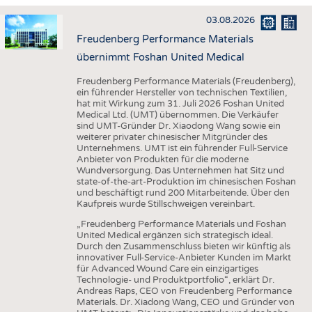
HAUS- UND HEIMTEXTILIEN
03.08.2026
BEKLEIDUNG
Freudenberg Performance Materials
TESTS
übernimmt Foshan United Medical
BUSINESS
FAKTEN
Freudenberg Performance Materials (Freudenberg),
ein führender Hersteller von technischen Textilien,
UNTERNEHMEN
STATISTICS
hat mit Wirkung zum 31. Juli 2026 Foshan United
Medical Ltd. (UMT) übernommen. Die Verkäufer
AUSSCHREIBUNGEN
sind UMT-Gründer Dr. Xiaodong Wang sowie ein
weiterer privater chinesischer Mitgründer des
DTV AUSSCHREIBUNGSDIENST
Unternehmens. UMT ist ein führender Full-Service
Anbieter von Produkten für die moderne
WISSEN
TERMINE
Wundversorgung. Das Unternehmen hat Sitz und
state-of-the-art-Produktion im chinesischen Foshan
DAUNENCHECK
BRANCHENTERMINE
und beschäftigt rund 200 Mitarbeitende. Über den
Kaufpreis wurde Stillschweigen vereinbart.
ADRESSEN & LINKS
„Freudenberg Performance Materials und Foshan
LABELS
United Medical ergänzen sich strategisch ideal.
Durch den Zusammenschluss bieten wir künftig als
PUBLIKATIONEN
innovativer Full-Service-Anbieter Kunden im Markt
für Advanced Wound Care ein einzigartiges
Technologie- und Produktportfolio“, erklärt Dr.
Andreas Raps, CEO von Freudenberg Performance
Materials. Dr. Xiadong Wang, CEO und Gründer von