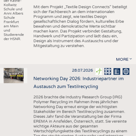
der Käthe-
Kollwitz
Mit dem Projekt „Textile Design Connects“ beteiligt
Schule und
sich der Fachbereich an dem internationalen
Anni Albers
Programm und zeigt, wie textiles Design
Schule
gesellschaftlichen Dialog fördern, kulturelles Erbe
Frankfurt
am Main
bewahren und demokratische Werte sichtbar
und
machen kann. Das Projekt verbindet Gestaltung,
Studierende
Handwerk und Partizipation und lädt dazu ein,
der HSNR.
Design als Instrument des Austauschs und der
Mitgestaltung zu verstehen.
MORE
28.07.2026
Networking Day 2026: Industriepartner im
Austausch zum Textilrecycling
2026 brachte die Industry Research Group (IRG)
Polymer Recycling im Rahmen ihres jährlichen
Networking Day erneut einige der wichtigsten
Stakeholder im Bereich Textilrecycling zusammen.
Dieses Jahr fand die Veranstaltung bei der Firma
EREMA in Ansfelden, Österreich, statt. Sie vereinte
wichtige Akteure aus der gesamten
Wertschöpfungskette des Textilrecyclings zu einem
Tag des strukturierten Austauschs und intensiver