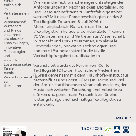
Forum
Wie kann die Textilbranche angesichts steigender
trafen sich
Anforderungen an Nachhaltigkeit, Digitalisierung
75
und Ressourceneffizienz zukunftsfähig gestaltet
Vertreter:innen
werden? Mit dieser Frage beschäftigte sich das 8.
aus
Textillogistik-Forum am 8. Juli 2026 in
Wissenschaft,
Wirtschaft
Mönchengladbach. Rund um das Thema
und Praxis
„Textillogistik in herausfordernden Zeiten“ kamen
zusammen,
75 Vertreterinnen und Vertreter aus Wissenschaft,
um aktuelle
Wirtschaft und Praxis zusammen, um aktuelle
Entwicklungen,
Entwicklungen, innovative Technologien und
innovative
konkrete Lösungsansätze für die textile
Technologien
Wertschöpfungskette zu diskutieren.
und
konkrete
Lösungsansätze
Veranstaltet wurde das Forum vom Center
für die
Textillogistik (CTL) der Hochschule Niederrhein
textile
(HSNR) gemeinsam mit dem Fraunhofer-Institut für
Wertschöpfungskette
Materialfluss und Logistik (IML) in Dortmund. Ziel
zu
der jährlich stattfindenden Veranstaltung ist es, den
diskutieren.
Austausch zwischen Forschung und Industrie zu
stärken und gemeinsam Perspektiven für eine
leistungsfähige und nachhaltige Textillogistik zu
entwickeln.
MORE
15.07.2026