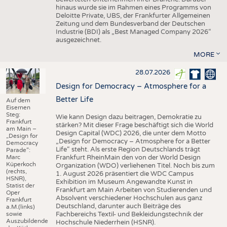
hinaus wurde sie im Rahmen eines Programms von
Deloitte Private, UBS, der Frankfurter Allgemeinen
Zeitung und dem Bundesverband der Deutschen
Industrie (BDI) als „Best Managed Company 2026“
ausgezeichnet.
MORE
28.07.2026
Design for Democracy – Atmosphere for a
Better Life
Auf dem
Eisernen
Steg:
Wie kann Design dazu beitragen, Demokratie zu
Frankfurt
stärken? Mit dieser Frage beschäftigt sich die World
am Main –
Design Capital (WDC) 2026, die unter dem Motto
„Design for
„Design for Democracy – Atmosphere for a Better
Democracy
Life“ steht. Als erste Region Deutschlands trägt
Parade“:
Marc
Frankfurt RheinMain den von der World Design
Küperkoch
Organization (WDO) verliehenen Titel. Noch bis zum
(rechts,
1. August 2026 präsentiert die WDC Campus
HSNR),
Exhibition im Museum Angewandte Kunst in
Statist der
Frankfurt am Main Arbeiten von Studierenden und
Oper
Absolvent verschiedener Hochschulen aus ganz
Frankfurt
Deutschland, darunter auch Beiträge des
a.M.(links)
sowie
Fachbereichs Textil- und Bekleidungstechnik der
Auszubildende
Hochschule Niederrhein (HSNR).