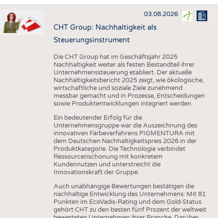
HAUS- UND HEIMTEXTILIEN
03.08.2026
BEKLEIDUNG
CHT Group: Nachhaltigkeit als
TESTS
Steuerungsinstrument
BUSINESS
FAKTEN
Die CHT Group hat im Geschäftsjahr 2025
Nachhaltigkeit weiter als festen Bestandteil ihrer
UNTERNEHMEN
STATISTICS
Unternehmenssteuerung etabliert. Der aktuelle
Nachhaltigkeitsbericht 2025 zeigt, wie ökologische,
AUSSCHREIBUNGEN
wirtschaftliche und soziale Ziele zunehmend
messbar gemacht und in Prozesse, Entscheidungen
DTV AUSSCHREIBUNGSDIENST
sowie Produktentwicklungen integriert werden.
WISSEN
TERMINE
Ein bedeutender Erfolg für die
Unternehmensgruppe war die Auszeichnung des
DAUNENCHECK
BRANCHENTERMINE
innovativen Färbeverfahrens PIGMENTURA mit
dem Deutschen Nachhaltigkeitspreis 2026 in der
ADRESSEN & LINKS
Produktkategorie. Die Technologie verbindet
Ressourcenschonung mit konkretem
LABELS
Kundennutzen und unterstreicht die
Innovationskraft der Gruppe.
PUBLIKATIONEN
Auch unabhängige Bewertungen bestätigen die
nachhaltige Entwicklung des Unternehmens: Mit 81
Punkten im EcoVadis-Rating und dem Gold-Status
gehört CHT zu den besten fünf Prozent der weltweit
bewerteten Unternehmen ihrer Branche. Darüber