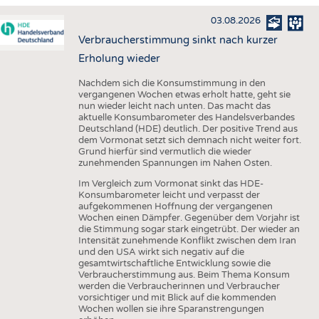
HAUS- UND HEIMTEXTILIEN
03.08.2026
BEKLEIDUNG
Verbraucherstimmung sinkt nach kurzer
TESTS
Erholung wieder
BUSINESS
FAKTEN
Nachdem sich die Konsumstimmung in den
vergangenen Wochen etwas erholt hatte, geht sie
UNTERNEHMEN
STATISTICS
nun wieder leicht nach unten. Das macht das
aktuelle Konsumbarometer des Handelsverbandes
AUSSCHREIBUNGEN
Deutschland (HDE) deutlich. Der positive Trend aus
dem Vormonat setzt sich demnach nicht weiter fort.
DTV AUSSCHREIBUNGSDIENST
Grund hierfür sind vermutlich die wieder
zunehmenden Spannungen im Nahen Osten.
WISSEN
TERMINE
Im Vergleich zum Vormonat sinkt das HDE-
DAUNENCHECK
BRANCHENTERMINE
Konsumbarometer leicht und verpasst der
aufgekommenen Hoffnung der vergangenen
ADRESSEN & LINKS
Wochen einen Dämpfer. Gegenüber dem Vorjahr ist
die Stimmung sogar stark eingetrübt. Der wieder an
LABELS
Intensität zunehmende Konflikt zwischen dem Iran
und den USA wirkt sich negativ auf die
PUBLIKATIONEN
gesamtwirtschaftliche Entwicklung sowie die
Verbraucherstimmung aus. Beim Thema Konsum
werden die Verbraucherinnen und Verbraucher
vorsichtiger und mit Blick auf die kommenden
Wochen wollen sie ihre Sparanstrengungen