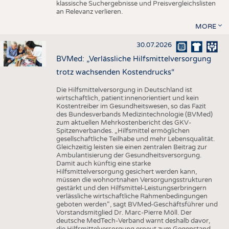
klassische Suchergebnisse und Preisvergleichslisten
an Relevanz verlieren.
MORE
30.07.2026
BVMed: „Verlässliche Hilfsmittelversorgung
trotz wachsenden Kostendrucks“
Die Hilfsmittelversorgung in Deutschland ist
wirtschaftlich, patient:innenorientiert und kein
Kostentreiber im Gesundheitswesen, so das Fazit
des Bundesverbands Medizintechnologie (BVMed)
zum aktuellen Mehrkostenbericht des GKV-
Spitzenverbandes. „Hilfsmittel ermöglichen
gesellschaftliche Teilhabe und mehr Lebensqualität.
Gleichzeitig leisten sie einen zentralen Beitrag zur
Ambulantisierung der Gesundheitsversorgung.
Damit auch künftig eine starke
Hilfsmittelversorgung gesichert werden kann,
müssen die wohnortnahen Versorgungsstrukturen
gestärkt und den Hilfsmittel-Leistungserbringern
verlässliche wirtschaftliche Rahmenbedingungen
geboten werden“, sagt BVMed-Geschäftsführer und
Vorstandsmitglied Dr. Marc-Pierre Möll. Der
deutsche MedTech-Verband warnt deshalb davor,
die Hilfsmittelversorgung erneut zum Gegenstand