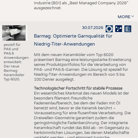
Industrie (BDI) als „Best Managed Company 2026“
ausgezeichnet.
MORE
30.07.2026
Barmag: Optimierte Garnqualität für
Niedrig-Titer-Anwendungen
peziell für
PA6 und
PA6.6
Mit dem neuen Keramiköler vom Typ 6020
Anwendungen
präsentiert Barmag eine leistungsstarke Erweiterung
entwickelt:
seines Produktportfolios für die Verarbeitung von
Der neue
PA6- und PA6.6-Garnen. Die Lösung ist speziell für
Barmag
Niedrig-Titer-Anwendungen im Bereich von 5 bis
Keramiköler
Typ 6020.
100 Denier ausgelegt.
Technologischer Fortschritt für stabile Prozesse
Ein wesentliches Merkmal des neuen Models ist der
besonders filament-freundliche
Fadeneinlaufbereich, bei dem der Faden mit Öl
benetzt wird, bevor er die Keramik berührt –
Voraussetzung für eine flusenfreie Verarbeitung. Die
Dreiwellen-Geometrie garantiert zudem die
geringstmögliche Fadenberührung. Der integrierte
Keramikschaft rundet das Bild ab - im Gegensatz zu
herkömmlichen Lösungen, bei denen Metallschäfte
verklebt werden - und eliminiert typische