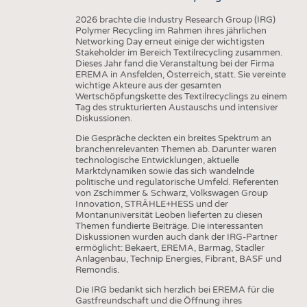
2026 brachte die Industry Research Group (IRG)
Polymer Recycling im Rahmen ihres jährlichen
Networking Day erneut einige der wichtigsten
Stakeholder im Bereich Textilrecycling zusammen.
Dieses Jahr fand die Veranstaltung bei der Firma
EREMA in Ansfelden, Österreich, statt. Sie vereinte
wichtige Akteure aus der gesamten
Wertschöpfungskette des Textilrecyclings zu einem
Tag des strukturierten Austauschs und intensiver
Diskussionen.
Die Gespräche deckten ein breites Spektrum an
branchenrelevanten Themen ab. Darunter waren
technologische Entwicklungen, aktuelle
Marktdynamiken sowie das sich wandelnde
politische und regulatorische Umfeld. Referenten
von Zschimmer & Schwarz, Volkswagen Group
Innovation, STRÄHLE+HESS und der
Montanuniversität Leoben lieferten zu diesen
Themen fundierte Beiträge. Die interessanten
Diskussionen wurden auch dank der IRG-Partner
ermöglicht: Bekaert, EREMA, Barmag, Stadler
Anlagenbau, Technip Energies, Fibrant, BASF und
Remondis.
Die IRG bedankt sich herzlich bei EREMA für die
Gastfreundschaft und die Öffnung ihres