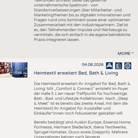
Talkrunden umfasst dabei das gesamte
unternehmerische Spektrum - von
Standortverbesserungen über Mitarbeiter- und
Marketingthemen bis zu digitalen Innovationen und
Fragen rund ums Sortiment sowie einer optimierten
Zusammenarbeit mit den Industriepartnern. Ziel ist
es, den Teilnehmenden Impulse und Werkzeuge zu
vermitteln, die sich einfach in die eigene betriebliche
Praxis integrieren lassen.
MORE
04.08.2026
Heimtextil erweitert Bed, Bath & Living
Die Heimtextil erweitert ihr Angebot für Bed, Bath &
Living: Mit „Comfort & Connect" entsteht im Foyer
der Halle 5.1 ein neuer Treffpunkt für hochwertige
Bett-, Bad- und Lifestyle-Kollektionen. Nach „Sleep
& Meet" ist es bereits das zweite Areal, mit dem die
Heimtextil ihr Angebot für Aussteller und
Einkäufer*innen noch fokussierter gestalten will.
Bereits bestätigt sind Auskin Europe, Essenza Home,
Formesse, Hermann Biederlack, Ibena Textilwerke,
Sprügel Hometex, Stuco sowie Zoeppritz. Mehrere
Unternehmen kehren nach längerer