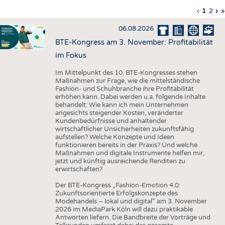
HAUS- UND HEIMTEXTILIEN
Vorherig
‹
Aktuell
1
Seite
2
Nä
›
L
»
Seitennummerierung
Seite
Seite
Sei
S
BEKLEIDUNG
06.08.2026
TESTS
BTE-Kongress am 3. November: Profitabilität
BUSINESS
FAKTEN
im Fokus
UNTERNEHMEN
STATISTICS
Im Mittelpunkt des 10. BTE-Kongresses stehen
Maßnahmen zur Frage, wie die mittelständische
AUSSCHREIBUNGEN
Fashion- und Schuhbranche ihre Profitabilität
erhöhen kann. Dabei werden u.a. folgende Inhalte
DTV AUSSCHREIBUNGSDIENST
behandelt: Wie kann ich mein Unternehmen
angesichts steigender Kosten, veränderter
WISSEN
TERMINE
Kundenbedürfnisse und anhaltender
wirtschaftlicher Unsicherheiten zukunftsfähig
DAUNENCHECK
BRANCHENTERMINE
aufstellen? Welche Konzepte und Ideen
funktionieren bereits in der Praxis? Und welche
ADRESSEN & LINKS
Maßnahmen und digitale Instrumente helfen mir,
jetzt und künftig ausreichende Renditen zu
LABELS
erwirtschaften?
PUBLIKATIONEN
Der BTE-Kongress „Fashion-Emotion 4.0:
Zukunftsorientierte Erfolgskonzepte des
Modehandels – lokal und digital“ am 3. November
2026 im MediaPark Köln will dazu praktikable
Antworten liefern. Die Bandbreite der Vorträge und