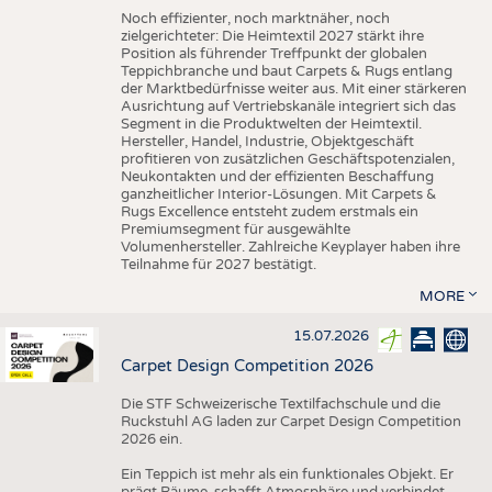
Noch effizienter, noch marktnäher, noch
zielgerichteter: Die Heimtextil 2027 stärkt ihre
Position als führender Treffpunkt der globalen
Teppichbranche und baut Carpets & Rugs entlang
der Marktbedürfnisse weiter aus. Mit einer stärkeren
Ausrichtung auf Vertriebskanäle integriert sich das
Segment in die Produktwelten der Heimtextil.
Hersteller, Handel, Industrie, Objektgeschäft
profitieren von zusätzlichen Geschäftspotenzialen,
Neukontakten und der effizienten Beschaffung
ganzheitlicher Interior-Lösungen. Mit Carpets &
Rugs Excellence entsteht zudem erstmals ein
Premiumsegment für ausgewählte
Volumenhersteller. Zahlreiche Keyplayer haben ihre
Teilnahme für 2027 bestätigt.
MORE
15.07.2026
Carpet Design Competition 2026
Die STF Schweizerische Textilfachschule und die
Ruckstuhl AG laden zur Carpet Design Competition
2026 ein.
Ein Teppich ist mehr als ein funktionales Objekt. Er
prägt Räume, schafft Atmosphäre und verbindet