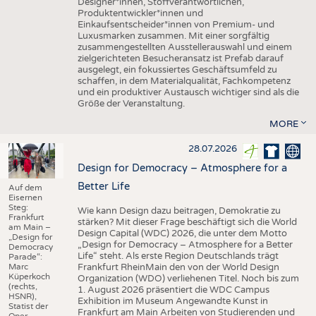
Designer*innen, Stoffverantwortlichen,
Produktentwickler*innen und
Einkaufsentscheider*innen von Premium- und
Luxusmarken zusammen. Mit einer sorgfältig
zusammengestellten Ausstellerauswahl und einem
zielgerichteten Besucheransatz ist Prefab darauf
ausgelegt, ein fokussiertes Geschäftsumfeld zu
schaffen, in dem Materialqualität, Fachkompetenz
und ein produktiver Austausch wichtiger sind als die
Größe der Veranstaltung.
MORE
28.07.2026
Design for Democracy – Atmosphere for a
Better Life
Auf dem
Eisernen
Steg:
Wie kann Design dazu beitragen, Demokratie zu
Frankfurt
stärken? Mit dieser Frage beschäftigt sich die World
am Main –
Design Capital (WDC) 2026, die unter dem Motto
„Design for
„Design for Democracy – Atmosphere for a Better
Democracy
Life“ steht. Als erste Region Deutschlands trägt
Parade“:
Marc
Frankfurt RheinMain den von der World Design
Küperkoch
Organization (WDO) verliehenen Titel. Noch bis zum
(rechts,
1. August 2026 präsentiert die WDC Campus
HSNR),
Exhibition im Museum Angewandte Kunst in
Statist der
Frankfurt am Main Arbeiten von Studierenden und
Oper