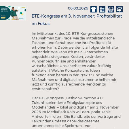
HAUS- UND HEIMTEXTILIEN
06.08.2026
BEKLEIDUNG
BTE-Kongress am 3. November: Profitabilität
TESTS
im Fokus
BUSINESS
FAKTEN
Im Mittelpunkt des 10. BTE-Kongresses stehen
Maßnahmen zur Frage, wie die mittelständische
UNTERNEHMEN
STATISTICS
Fashion- und Schuhbranche ihre Profitabilität
erhöhen kann. Dabei werden u.a. folgende Inhalte
AUSSCHREIBUNGEN
behandelt: Wie kann ich mein Unternehmen
angesichts steigender Kosten, veränderter
DTV AUSSCHREIBUNGSDIENST
Kundenbedürfnisse und anhaltender
wirtschaftlicher Unsicherheiten zukunftsfähig
WISSEN
TERMINE
aufstellen? Welche Konzepte und Ideen
funktionieren bereits in der Praxis? Und welche
DAUNENCHECK
BRANCHENTERMINE
Maßnahmen und digitale Instrumente helfen mir,
jetzt und künftig ausreichende Renditen zu
ADRESSEN & LINKS
erwirtschaften?
LABELS
Der BTE-Kongress „Fashion-Emotion 4.0:
Zukunftsorientierte Erfolgskonzepte des
PUBLIKATIONEN
Modehandels – lokal und digital“ am 3. November
2026 im MediaPark Köln will dazu praktikable
Antworten liefern. Die Bandbreite der Vorträge und
Talkrunden umfasst dabei das gesamte
unternehmerische Spektrum - von