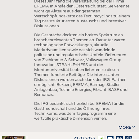
Dieses Jahr fand die Veranstaltung bei der Firma
EREMA in Ansfelden, Österreich, statt. Sie vereinte
wichtige Akteure aus der gesamten
Wertschöpfungskette des Textilrecyclings zu einem
Tag des strukturierten Austauschs und intensiver
Diskussionen.
Die Gespräche deckten ein breites Spektrum an
branchenrelevanten Themen ab. Darunter waren
technologische Entwicklungen, aktuelle
Marktdynamiken sowie das sich wandelnde
politische und regulatorische Umfeld. Referenten
von Zschimmer & Schwarz, Volkswagen Group
Innovation, STRÄHLE+HESS und der
Montanuniversität Leoben lieferten zu diesen
Themen fundierte Beiträge. Die interessanten
Diskussionen wurden auch dank der IRG-Partner
ermöglicht: Bekaert, EREMA, Barmag, Stadler
Anlagenbau, Technip Energies, Fibrant, BASF und
Remondis.
Die IRG bedankt sich herzlich bei EREMA für die
Gastfreundschaft und die Öffnung ihres
Technikums, was dem Tagesprogramm eine
wertvolle praktische Dimension verlieh.
MORE
21.07.2026