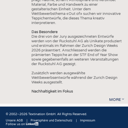
Material, Farbe und Handwerk zu einer
gestalterischen Einheit. Unter dem
Wettbewerbsthema «Out of» suchen wir innovative
Teppichentwürfe, die dieses Thema kreativ
interpretieren.
Das Besondere
Die drei von der Jury ausgezeichneten Entwürfe
werden von der Ruckstuhl AG als Unikate produziert
und erstmals im Rahmen der Zurich Design Weeks
2026 präsentiert. Anschliessend werden die
prämierten Teppiche an der STF End of Year Show
sowie gegebenenfalls an weiteren Veranstaltungen
der Ruckstuhl AG gezeigt.
Zusätzlich werden ausgewählte
Wettbewerbsentwürfe während der Zurich Design
Weeks ausgestellt.
Nachhaltigkeit im Fokus
MORE
© 2002–2026 Textination GmbH. All Rights Reserved.
Unsere AGB
Privatsphäre und Datenschutz
Impressum
Follow us on
Fußbereich