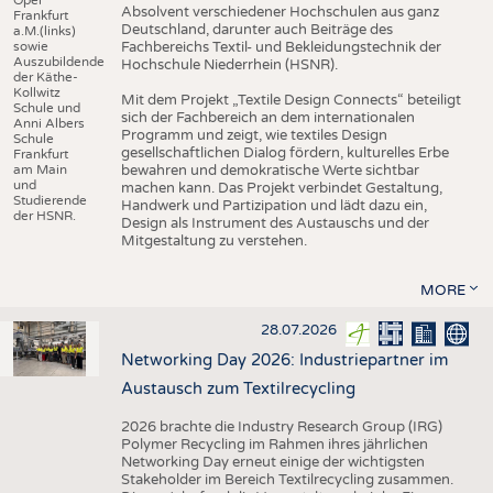
Absolvent verschiedener Hochschulen aus ganz
Frankfurt
Deutschland, darunter auch Beiträge des
a.M.(links)
sowie
Fachbereichs Textil- und Bekleidungstechnik der
Auszubildende
Hochschule Niederrhein (HSNR).
der Käthe-
Kollwitz
Mit dem Projekt „Textile Design Connects“ beteiligt
Schule und
sich der Fachbereich an dem internationalen
Anni Albers
Programm und zeigt, wie textiles Design
Schule
gesellschaftlichen Dialog fördern, kulturelles Erbe
Frankfurt
am Main
bewahren und demokratische Werte sichtbar
und
machen kann. Das Projekt verbindet Gestaltung,
Studierende
Handwerk und Partizipation und lädt dazu ein,
der HSNR.
Design als Instrument des Austauschs und der
Mitgestaltung zu verstehen.
MORE
28.07.2026
Networking Day 2026: Industriepartner im
Austausch zum Textilrecycling
2026 brachte die Industry Research Group (IRG)
Polymer Recycling im Rahmen ihres jährlichen
Networking Day erneut einige der wichtigsten
Stakeholder im Bereich Textilrecycling zusammen.