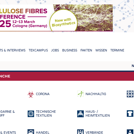
TION
S & INTERVIEWS
TEXCAMPUS
JOBS
BUSINESS
FAKTEN
WISSEN
TERMINE
N
REPORTS & INTERVIEWS
TEXC
ANCHE
TEXTINATION NEWSLINE
ROHS
CORONA
NACHHALTIG
TEXTILE LEADERSHIP
FASE
GARN
 GARNE &
TECHNISCHE
HAUS- /
GEWE
OFF
TEXTILIEN
HEIMTEXTILIEN
GESTR
& EVENTS
HANDEL
VERBÄNDE
VLIES