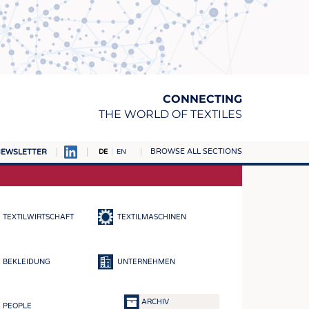
CONNECTING
THE WORLD OF TEXTILES
BROWSE ALL SECTIONS
EWSLETTER
DE
EN
AMPUS
TOFFE
TEXTILWIRTSCHAFT
TEXTILMASCHINEN
RN
E
BEKLEIDUNG
UNTERNEHMEN
BE
ICKE & GEWIRKE
ARCHIV
PEOPLE
STOFFE