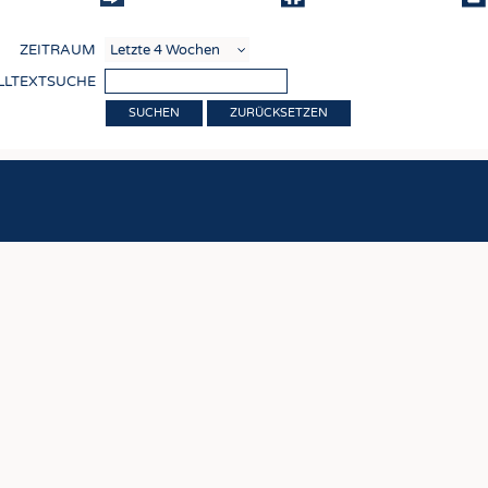
COMP
ZEITRAUM
VERE
LLTEXTSUCHE
TEXT
ZURÜCKSETZEN
SENS
RECY
NACH
KREI
TECHN
SMART
MEDI
HAUS-
BEKL
TESTS