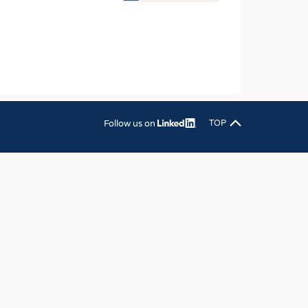
OSITES
DLUNG
ILMASCHINENBAU
ORIK
CLING
Follow us on
TOP
HALTIGKEIT
SLAUFWIRTSCHAFT
ISCHE TEXTILIEN
 TEXTILES
ZIN
 UND HEIMTEXTILIEN
EIDUNG