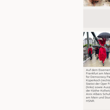
Auf dem Eisernen
Frankfurt am Mai
for Democracy Pa
Küperkoch (recht
Statist der Oper F
(links) sowie Aus
der Käthe-Kollwit
Anni Albers Schul
am Main und Stud
HSNR.