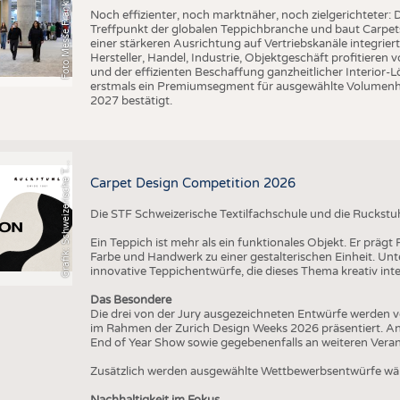
o
t
o
M
e
s
s
e
F
r
a
n
k
f
u
r
t
,
V
l
n
t
i
a
Noch effizienter, noch marktnäher, noch zielgerichteter: D
Treffpunkt der globalen Teppichbranche und baut Carpets
einer stärkeren Ausrichtung auf Vertriebskanäle integrier
Hersteller, Handel, Industrie, Objektgeschäft profitieren
und der effizienten Beschaffung ganzheitlicher Interior
erstmals ein Premiumsegment für ausgewählte Volumenhers
r
a
f
i
k
:
S
c
h
w
e
i
z
e
r
i
s
c
h
e
e
t
i
l
f
a
c
h
s
c
h
u
l
e
S
T
2027 bestätigt.
G
x
F
T
Carpet Design Competition 2026
Die STF Schweizerische Textilfachschule und die Ruckstu
Ein Teppich ist mehr als ein funktionales Objekt. Er präg
Farbe und Handwerk zu einer gestalterischen Einheit. U
innovative Teppichentwürfe, die dieses Thema kreativ inte
Das Besondere
Die drei von der Jury ausgezeichneten Entwürfe werden v
im Rahmen der Zurich Design Weeks 2026 präsentiert. An
End of Year Show sowie gegebenenfalls an weiteren Vera
Zusätzlich werden ausgewählte Wettbewerbsentwürfe wäh
Nachhaltigkeit im Fokus