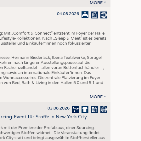
EN
MORE
STICS
04.08.2026
ng: Mit „Comfort & Connect" entsteht im Foyer der Halle
ifestyle-Kollektionen. Nach „Sleep & Meet" ist es bereits
Aussteller und Einkäufer*innen noch fokussierter
esse, Hermann Biederlack, Ibena Textilwerke, Sprügel
ehren nach längerer Ausstellungspause auf die
en Facheinzelhandel – allen voran Bettenfachhändler –,
ng sowie an internationale Einkäufer*innen. Das
e Wohnaccessoires. Die zentrale Platzierung im Foyer
n von Bed, Bath & Living in den Hallen 5.0 und 5.1 und
MORE
03.08.2026
rcing-Event für Stoffe in New York City
rk mit der Premiere der Prefab aus, einer Sourcing-
ochwertigen Stoffen widmet. Die Veranstaltung findet
k City statt und bringt ausgewählte Stoffhersteller aus