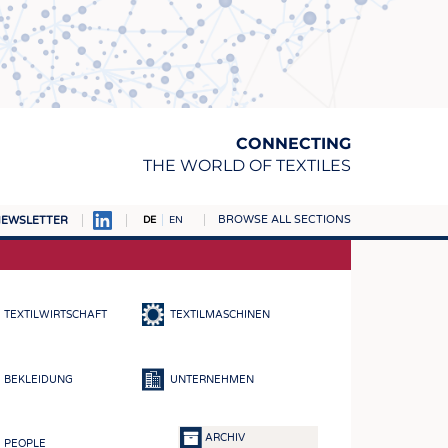
CONNECTING
THE WORLD OF TEXTILES
BROWSE ALL SECTIONS
EWSLETTER
DE
EN
AMPUS
TOFFE
TEXTILWIRTSCHAFT
TEXTILMASCHINEN
RN
E
BEKLEIDUNG
UNTERNEHMEN
BE
ICKE & GEWIRKE
ARCHIV
PEOPLE
STOFFE