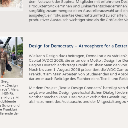
dem Netzwerk der Supima-Mitglieder mit erfahrenen Desi
Produktentwickler*innen und Einkaufsentscheider*inne
sorgfältig zusammengestellten Ausstellerauswahl und ein
ausgelegt, ein fokussiertes Geschäftsumfeld zu schaffen,
produktiver Austausch wichtiger sind als die Größe der V
Design for Democracy – Atmosphere for a Better 
Wie kann Design dazu beitragen, Demokratie zu stärken? M
Capital (WDC) 2026, die unter dem Motto „Design for Dem
Foto: HSNR
Region Deutschlands trägt Frankfurt RheinMain den von 
Noch bis zum 1. August 2026 präsentiert die WDC Camp
Frankfurt am Main Arbeiten von Studierenden und Absol
darunter auch Beiträge des Fachbereichs Textil- und Bek
 Steg:
n – „Design
Mit dem Projekt „Textile Design Connects“ beteiligt sic
rade“: Marc
zeigt, wie textiles Design gesellschaftlichen Dialog förd
s, HSNR),
sichtbar machen kann. Das Projekt verbindet Gestaltung, 
rankfurt a.M.
als Instrument des Austauschs und der Mitgestaltung zu 
zubildende
z Schule und
e Frankfurt
ierende der