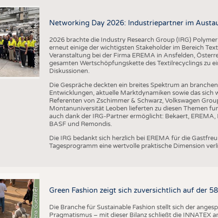
I
n
s
t
i
t
u
t
f
ü
r
T
e
x
t
i
l
t
e
c
h
n
k
I
T
A
)
d
e
r
R
W
T
H
A
a
c
h
e
n
U
n
i
v
e
r
s
i
t
©
(
y
i
Networking Day 2026: Industriepartner im Austau
2026 brachte die Industry Research Group (IRG) Polymer
erneut einige der wichtigsten Stakeholder im Bereich Text
Veranstaltung bei der Firma EREMA in Ansfelden, Österreic
gesamten Wertschöpfungskette des Textilrecyclings zu ei
Diskussionen.
Die Gespräche deckten ein breites Spektrum an branche
Entwicklungen, aktuelle Marktdynamiken sowie das sich w
Referenten von Zschimmer & Schwarz, Volkswagen Grou
Montanuniversität Leoben lieferten zu diesen Themen fun
auch dank der IRG-Partner ermöglicht: Bekaert, EREMA, B
BASF und Remondis.
Die IRG bedankt sich herzlich bei EREMA für die Gastfr
Tagesprogramm eine wertvolle praktische Dimension verli
© Anna-Lena Guenther
Green Fashion zeigt sich zuversichtlich auf der 
Die Branche für Sustainable Fashion stellt sich der ange
Pragmatismus – mit dieser Bilanz schließt die INNATEX am