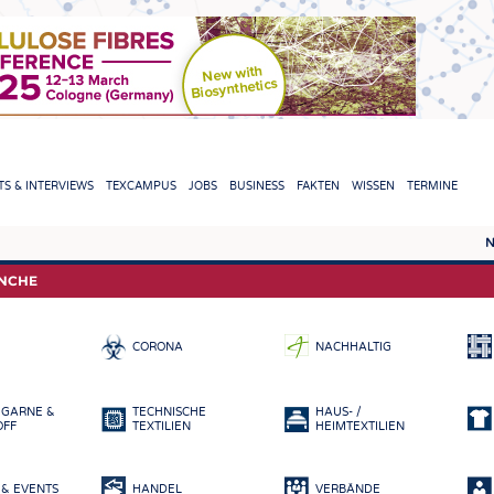
TION
S & INTERVIEWS
TEXCAMPUS
JOBS
BUSINESS
FAKTEN
WISSEN
TERMINE
N
REPORTS & INTERVIEWS
TEXC
ANCHE
TEXTINATION NEWSLINE
ROHS
CORONA
NACHHALTIG
TEXTILE LEADERSHIP
FASE
GARN
 GARNE &
TECHNISCHE
HAUS- /
GEWE
OFF
TEXTILIEN
HEIMTEXTILIEN
GESTR
& EVENTS
HANDEL
VERBÄNDE
VLIES