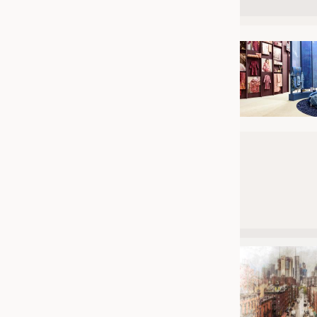
JOBS
STELLENMARKT
KRÜGER PERSONAL HEADHUN
PRAKTIKA & AUSBILDUNGEN
WISSEN
DAUNENCHECK
ADRESSEN & LINKS
LABELS
PUBLIKATIONEN