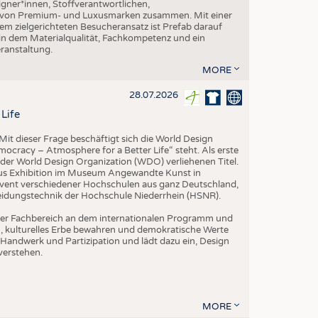
gner*innen, Stoffverantwortlichen,
n von Premium- und Luxusmarken zusammen. Mit einer
em zielgerichteten Besucheransatz ist Prefab darauf
 in dem Materialqualität, Fachkompetenz und ein
eranstaltung.
MORE
28.07.2026
Life
it dieser Frage beschäftigt sich die World Design
ocracy – Atmosphere for a Better Life“ steht. Als erste
der World Design Organization (WDO) verliehenen Titel.
us Exhibition im Museum Angewandte Kunst in
vent verschiedener Hochschulen aus ganz Deutschland,
leidungstechnik der Hochschule Niederrhein (HSNR).
h der Fachbereich an dem internationalen Programm und
ern, kulturelles Erbe bewahren und demokratische Werte
Handwerk und Partizipation und lädt dazu ein, Design
verstehen.
MORE