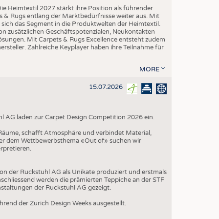
ie Heimtextil 2027 stärkt ihre Position als führender
 & Rugs entlang der Marktbedürfnisse weiter aus. Mit
t sich das Segment in die Produktwelten der Heimtextil.
 von zusätzlichen Geschäftspotenzialen, Neukontakten
-Lösungen. Mit Carpets & Rugs Excellence entsteht zudem
teller. Zahlreiche Keyplayer haben ihre Teilnahme für
MORE
15.07.2026
hl AG laden zur Carpet Design Competition 2026 ein.
t Räume, schafft Atmosphäre und verbindet Material,
nter dem Wettbewerbsthema «Out of» suchen wir
rpretieren.
on der Ruckstuhl AG als Unikate produziert und erstmals
schliessend werden die prämierten Teppiche an der STF
nstaltungen der Ruckstuhl AG gezeigt.
rend der Zurich Design Weeks ausgestellt.