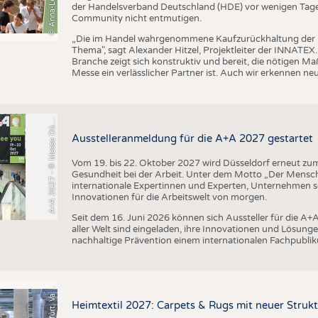
der Handelsverband Deutschland (HDE) vor wenigen Tagen 
Community nicht entmutigen.
+
A
2
0
2
7
-
©
M
e
s
s
e
D
s
e
l
d
o
r
f
/
C
o
n
s
t
a
n
z
e
T
i
l
l
m
a
n
„Die im Handel wahrgenommene Kaufzurückhaltung der 
Thema", sagt Alexander Hitzel, Projektleiter der INNATEX
Branche zeigt sich konstruktiv und bereit, die nötigen M
Messe ein verlässlicher Partner ist. Auch wir erkennen n
A
s
n
ü
Ausstelleranmeldung für die A+A 2027 gestartet
Vom 19. bis 22. Oktober 2027 wird Düsseldorf erneut zum 
Gesundheit bei der Arbeit. Unter dem Motto „Der Mensch
internationale Expertinnen und Experten, Unternehmen
Innovationen für die Arbeitswelt von morgen.
Seit dem 16. Juni 2026 können sich Aussteller für die 
aller Welt sind eingeladen, ihre Innovationen und Lösunge
nachhaltige Prävention einem internationalen Fachpublik
F
e
n
Heimtextil 2027: Carpets & Rugs mit neuer Stru