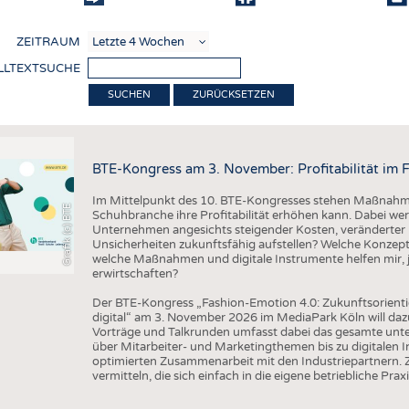
COMP
ZEITRAUM
VERE
LLTEXTSUCHE
TEXT
ZURÜCKSETZEN
SENS
RECY
BTE-Kongress am 3. November: Profitabilität im 
NACH
Im Mittelpunkt des 10. BTE-Kongresses stehen Maßnahmen
KREI
Grafik (c) BTE
Schuhbranche ihre Profitabilität erhöhen kann. Dabei wer
Unternehmen angesichts steigender Kosten, veränderter 
TECHN
Unsicherheiten zukunftsfähig aufstellen? Welche Konzepte
welche Maßnahmen und digitale Instrumente helfen mir, j
SMART
erwirtschaften?
MEDI
Der BTE-Kongress „Fashion-Emotion 4.0: Zukunftsorienti
digital“ am 3. November 2026 im MediaPark Köln will dazu
HAUS-
Vorträge und Talkrunden umfasst dabei das gesamte un
über Mitarbeiter- und Marketingthemen bis zu digitalen 
BEKL
optimierten Zusammenarbeit mit den Industriepartnern. Z
vermitteln, die sich einfach in die eigene betriebliche Praxi
TESTS