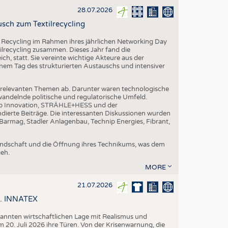
28.07.2026
sch zum Textilrecycling
 Recycling im Rahmen ihres jährlichen Networking Day
ilrecycling zusammen. Dieses Jahr fand die
h, statt. Sie vereinte wichtige Akteure aus der
nem Tag des strukturierten Austauschs und intensiver
nrelevanten Themen ab. Darunter waren technologische
andelnde politische und regulatorische Umfeld.
p Innovation, STRÄHLE+HESS und der
dierte Beiträge. Die interessanten Diskussionen wurden
armag, Stadler Anlagenbau, Technip Energies, Fibrant,
eundschaft und die Öffnung ihres Technikums, was dem
eh.
MORE
21.07.2026
58. INNATEX
spannten wirtschaftlichen Lage mit Realismus und
 20. Juli 2026 ihre Türen. Von der Krisenwarnung, die