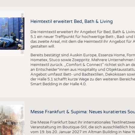
BUSINESS
FAKT
UNTERNEHMEN
STATI
(c) Messe Frankfurt, Sutera
TING
AUSSCHREIBUNGEN
Heimtextil erweitert Bed, Bath & Living
DTV AUSSCHREIBUNGSDIENST
Die Heimtextil erweitert ihr Angebot für Bed, Bath & Livi
5.1 ein neuer Treffpunkt für hochwertige Bett-, Bad- und L
TERMINE
das zweite Areal, mit dem die Heimtextil ihr Angebot für 
gestalten will.
BRANCHENTERMINE
Bereits bestätigt sind Auskin Europe, Essenza Home, Form
Hometex, Stuco sowie Zoeppritz. Mehrere Unternehmen k
Heimtextil zurück. „Comfort & Connect" richtet sich an d
an Entscheider*innen aus Hospitality und Objektausstattu
Angebot umfasst Bett- und Badtextilien, Dekokissen sowi
der Halle 5.1 schafft kurze Wege zu den weiteren Bereiche
Smart Bedding in der Halle 4.0.
r
a
f
i
k
P
i
x
a
b
a
y
,
T
h
a
n
h
g
u
y
e
n
S
l
G
q
N
Messe Frankfurt & Supima: Neues kuratiertes Sou
Die Messe Frankfurt baut ihr internationales Textilnetzwe
Veranstaltung im Boutique-Stil, die sich ausschließlich h
vom 19. bis 20. Januar 2027 im Altman Building in New Yor