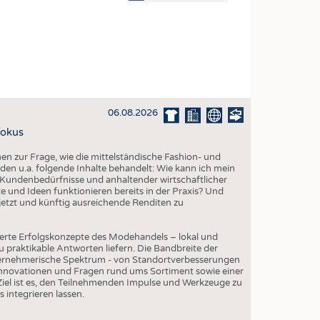
OSITES
DLUNG
ILMASCHINENBAU
ORIK
06.08.2026
CLING
Fokus
HALTIGKEIT
 zur Frage, wie die mittelständische Fashion- und
SLAUFWIRTSCHAFT
den u.a. folgende Inhalte behandelt: Wie kann ich mein
Kundenbedürfnisse und anhaltender wirtschaftlicher
ISCHE TEXTILIEN
 und Ideen funktionieren bereits in der Praxis? Und
etzt und künftig ausreichende Renditen zu
 TEXTILES
ZIN
erte Erfolgskonzepte des Modehandels – lokal und
 praktikable Antworten liefern. Die Bandbreite der
 UND HEIMTEXTILIEN
ternehmerische Spektrum - von Standortverbesserungen
Innovationen und Fragen rund ums Sortiment sowie einer
EIDUNG
iel ist es, den Teilnehmenden Impulse und Werkzeuge zu
s integrieren lassen.