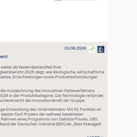
OSITES
DLUNG
ILMASCHINENBAU
ORIK
03.08.2026
CLING
ment
HALTIGKEIT
iter als festen Bestandteil ihrer
SLAUFWIRTSCHAFT
eitsbericht 2025 zeigt, wie ökologische, wirtschaftliche
ozesse, Entscheidungen sowie Produktentwicklungen
ISCHE TEXTILIEN
 TEXTILES
die Auszeichnung des innovativen Färbeverfahrens
6 in der Produktkategorie. Die Technologie verbindet
ZIN
erstreicht die Innovationskraft der Gruppe.
 UND HEIMTEXTILIEN
ige Entwicklung des Unternehmens: Mit 81 Punkten im
besten fünf Prozent der weltweit bewerteten
EIDUNG
 Rahmen eines Programms von Deloitte Private, UBS,
band der Deutschen Industrie (BDI) als „Best Managed