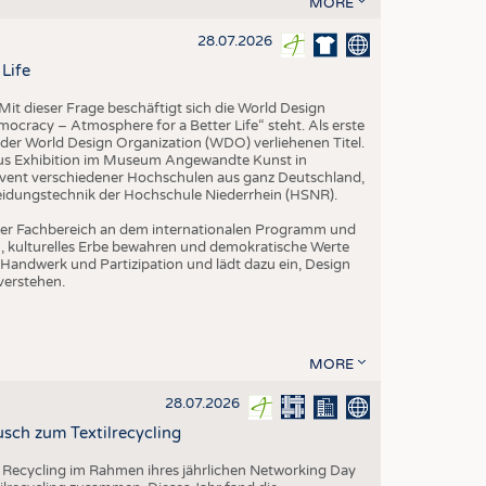
MORE
EN
STICS
28.07.2026
Life
it dieser Frage beschäftigt sich die World Design
ocracy – Atmosphere for a Better Life“ steht. Als erste
der World Design Organization (WDO) verliehenen Titel.
us Exhibition im Museum Angewandte Kunst in
vent verschiedener Hochschulen aus ganz Deutschland,
leidungstechnik der Hochschule Niederrhein (HSNR).
h der Fachbereich an dem internationalen Programm und
ern, kulturelles Erbe bewahren und demokratische Werte
Handwerk und Partizipation und lädt dazu ein, Design
verstehen.
MORE
28.07.2026
sch zum Textilrecycling
 Recycling im Rahmen ihres jährlichen Networking Day