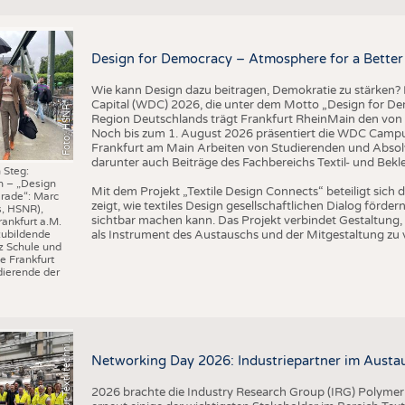
BUSINESS
FAKT
UNTERNEHMEN
STATI
Design for Democracy – Atmosphere for a Better 
TING
AUSSCHREIBUNGEN
Wie kann Design dazu beitragen, Demokratie zu stärken? M
DTV AUSSCHREIBUNGSDIENST
Capital (WDC) 2026, die unter dem Motto „Design for Dem
Foto: HSNR
TERMINE
Region Deutschlands trägt Frankfurt RheinMain den von 
Noch bis zum 1. August 2026 präsentiert die WDC Camp
BRANCHENTERMINE
Frankfurt am Main Arbeiten von Studierenden und Absol
darunter auch Beiträge des Fachbereichs Textil- und Bek
 Steg:
n – „Design
I
n
s
t
i
t
u
t
f
ü
r
T
e
x
t
i
l
t
e
c
h
n
k
I
T
A
)
d
e
r
R
W
T
H
A
a
c
h
e
n
U
n
i
v
e
r
s
i
t
Mit dem Projekt „Textile Design Connects“ beteiligt sic
rade“: Marc
zeigt, wie textiles Design gesellschaftlichen Dialog förd
s, HSNR),
sichtbar machen kann. Das Projekt verbindet Gestaltung, 
rankfurt a.M.
als Instrument des Austauschs und der Mitgestaltung zu 
zubildende
z Schule und
e Frankfurt
ierende der
©
(
y
i
Networking Day 2026: Industriepartner im Austau
2026 brachte die Industry Research Group (IRG) Polymer