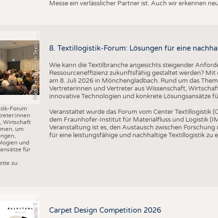
o
t
o
:
F
a
c
h
b
e
r
e
i
c
h
T
e
x
t
il
-
u
d
B
e
k
l
e
i
d
u
n
g
s
t
e
c
h
n
i
k
/
H
S
N
Messe ein verlässlicher Partner ist. Auch wir erkennen n
F
n
R
8. Textillogistik-Forum: Lösungen für eine nachhal
Wie kann die Textilbranche angesichts steigender Anforde
Ressourceneffizienz zukunftsfähig gestaltet werden? Mit d
am 8. Juli 2026 in Mönchengladbach. Rund um das Thema 
Vertreterinnen und Vertreter aus Wissenschaft, Wirtscha
innovative Technologien und konkrete Lösungsansätze für 
istik-Forum
Veranstaltet wurde das Forum vom Center Textillogistik
treter:innen
dem Fraunhofer-Institut für Materialfluss und Logistik (IM
 Wirtschaft
Veranstaltung ist es, den Austausch zwischen Forschung
mmen, um
für eine leistungsfähige und nachhaltige Textillogistik zu 
ungen,
ologien und
ansätze für
r
a
f
i
k
:
S
c
h
w
e
i
z
e
r
i
s
c
h
e
e
t
i
l
f
a
c
h
s
c
h
u
l
e
S
T
tte zu
G
x
F
Carpet Design Competition 2026