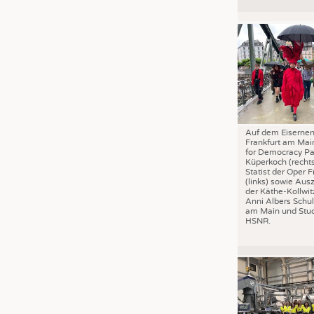
JOBS
STELLENMARKT
KRÜGER PERSONAL HEADHUN
PRAKTIKA & AUSBILDUNGEN
WISSEN
DAUNENCHECK
Auf dem Eisernen
ADRESSEN & LINKS
Frankfurt am Mai
for Democracy Pa
LABELS
Küperkoch (recht
Statist der Oper F
PUBLIKATIONEN
(links) sowie Aus
der Käthe-Kollwit
Anni Albers Schul
am Main und Stud
HSNR.