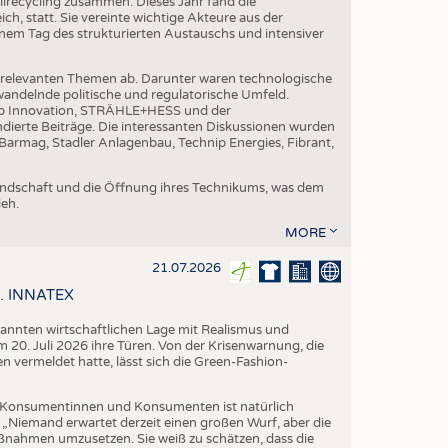
ilrecycling zusammen. Dieses Jahr fand die
h, statt. Sie vereinte wichtige Akteure aus der
nem Tag des strukturierten Austauschs und intensiver
nrelevanten Themen ab. Darunter waren technologische
andelnde politische und regulatorische Umfeld.
p Innovation, STRÄHLE+HESS und der
dierte Beiträge. Die interessanten Diskussionen wurden
armag, Stadler Anlagenbau, Technip Energies, Fibrant,
eundschaft und die Öffnung ihres Technikums, was dem
eh.
MORE
21.07.2026
58. INNATEX
spannten wirtschaftlichen Lage mit Realismus und
 20. Juli 2026 ihre Türen. Von der Krisenwarnung, die
vermeldet hatte, lässt sich die Green-Fashion-
Konsumentinnen und Konsumenten ist natürlich
. „Niemand erwartet derzeit einen großen Wurf, aber die
aßnahmen umzusetzen. Sie weiß zu schätzen, dass die