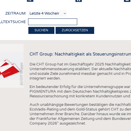
COMP
ZEITRAUM
VERE
LLTEXTSUCHE
TEXT
ZURÜCKSETZEN
SENS
RECY
CHT Group: Nachhaltigkeit als Steuerungsinstru
NACH
Die CHT Group hat im Geschäftsjahr 2025 Nachhaltigkeit we
(c) CHT Gruppe
KREI
Unternehmenssteuerung etabliert. Der aktuelle Nachhaltigk
und soziale Ziele zunehmend messbar gemacht und in Pr
TECHN
integriert werden.
SMART
Ein bedeutender Erfolg für die Unternehmensgruppe war 
PIGMENTURA mit dem Deutschen Nachhaltigkeitspreis 202
MEDI
Ressourcenschonung mit konkretem Kundennutzen und unt
HAUS-
Auch unabhängige Bewertungen bestätigen die nachhalt
EcoVadis-Rating und dem Gold-Status gehört CHT zu den 
BEKL
Unternehmen ihrer Branche. Darüber hinaus wurde sie im
der Frankfurter Allgemeinen Zeitung und dem Bundesver
TESTS
Company 2026“ ausgezeichnet.