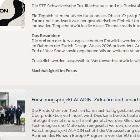
T
Die STF Schweizerische Textilfachschule und die Ruckstu
Ein Teppich ist mehr als ein funktionales Objekt. Er präg
Farbe und Handwerk zu einer gestalterischen Einheit. U
innovative Teppichentwürfe, die dieses Thema kreativ inte
Das Besondere
Die drei von der Jury ausgezeichneten Entwürfe werden v
im Rahmen der Zurich Design Weeks 2026 präsentiert. An
End of Year Show sowie gegebenenfalls an weiteren Vera
Zusätzlich werden ausgewählte Wettbewerbsentwürfe wäh
Nachhaltigkeit im Fokus
Forschungsprojekt ALADIN: Zirkuläre und bedarfs
Die Produktion von Textilien kann nachhaltig gestaltet w
Überproduktion verhindert wird. Dies kann bereits heute
Foto: DITF
intelligent vernetzt und effizient genutzt werden. Gleichz
Technologien und Materialien eingesetzt werden, die ei
Forschungsprojekt ALADIN schafft die Voraussetzung daf
Rahmen des Horizon Europe Programm von der EU mit 5 M
in