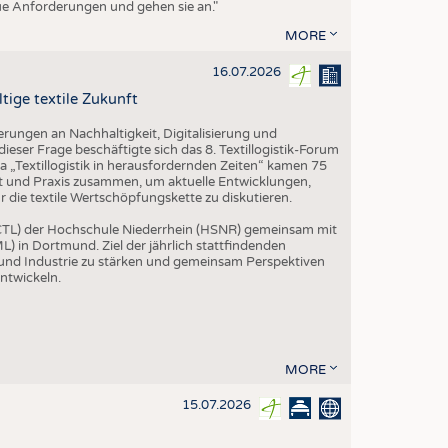
eue Anforderungen und gehen sie an."
MORE
16.07.2026
tige textile Zukunft
rungen an Nachhaltigkeit, Digitalisierung und
ieser Frage beschäftigte sich das 8. Textillogistik-Forum
„Textillogistik in herausfordernden Zeiten“ kamen 75
ft und Praxis zusammen, um aktuelle Entwicklungen,
die textile Wertschöpfungskette zu diskutieren.
 (CTL) der Hochschule Niederrhein (HSNR) gemeinsam mit
L) in Dortmund. Ziel der jährlich stattfindenden
 und Industrie zu stärken und gemeinsam Perspektiven
entwickeln.
MORE
15.07.2026