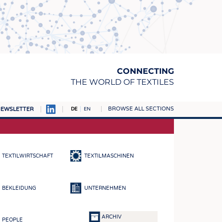
CONNECTING
THE WORLD OF TEXTILES
BROWSE ALL SECTIONS
EWSLETTER
DE
EN
AMPUS
TOFFE
TEXTILWIRTSCHAFT
TEXTILMASCHINEN
RN
E
BEKLEIDUNG
UNTERNEHMEN
BE
ICKE & GEWIRKE
ARCHIV
PEOPLE
STOFFE