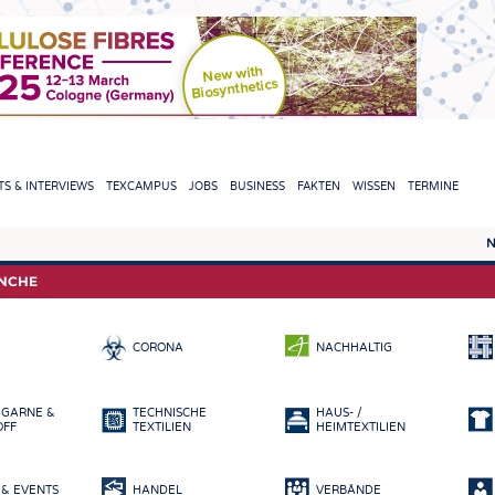
TION
S & INTERVIEWS
TEXCAMPUS
JOBS
BUSINESS
FAKTEN
WISSEN
TERMINE
N
REPORTS & INTERVIEWS
TEXC
ANCHE
TEXTINATION NEWSLINE
ROHS
CORONA
NACHHALTIG
TEXTILE LEADERSHIP
FASE
GARN
 GARNE &
TECHNISCHE
HAUS- /
GEWE
OFF
TEXTILIEN
HEIMTEXTILIEN
GESTR
& EVENTS
HANDEL
VERBÄNDE
VLIES