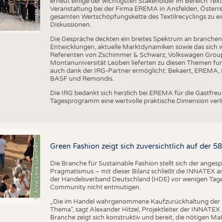
erneut einige der wichtigsten Stakeholder im Bereich Text
Veranstaltung bei der Firma EREMA in Ansfelden, Österreic
gesamten Wertschöpfungskette des Textilrecyclings zu ei
Diskussionen.
Die Gespräche deckten ein breites Spektrum an branche
Entwicklungen, aktuelle Marktdynamiken sowie das sich w
Referenten von Zschimmer & Schwarz, Volkswagen Grou
Montanuniversität Leoben lieferten zu diesen Themen fun
auch dank der IRG-Partner ermöglicht: Bekaert, EREMA, B
BASF und Remondis.
Die IRG bedankt sich herzlich bei EREMA für die Gastfr
Tagesprogramm eine wertvolle praktische Dimension verli
© Anna-Lena Guenther
Green Fashion zeigt sich zuversichtlich auf der 
Die Branche für Sustainable Fashion stellt sich der ange
Pragmatismus – mit dieser Bilanz schließt die INNATEX am
der Handelsverband Deutschland (HDE) vor wenigen Tagen 
Community nicht entmutigen.
„Die im Handel wahrgenommene Kaufzurückhaltung der 
Thema", sagt Alexander Hitzel, Projektleiter der INNATEX
Branche zeigt sich konstruktiv und bereit, die nötigen M