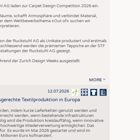
hl AG laden zur Carpet Design Competition 2026 ein.
t Räume, schafft Atmosphäre und verbindet Material,
nter dem Wettbewerbsthema «Out of» suchen wir
rpretieren.
on der Ruckstuhl AG als Unikate produziert und erstmals
schliessend werden die prämierten Teppiche an der STF
nstaltungen der Ruckstuhl AG gezeigt.
rend der Zurich Design Weeks ausgestellt.
MORE
12.07.2026
gerechte Textilproduktion in Europa
erden, indem kurze Lieferketten genutzt werden und
 erreicht werden, wenn bestehende Infrastrukturen
eitig wird die Produktion kreislauffähig, wenn innovative
ne hochwertige Wiederverwertung ermöglichen. Das
ür. Es wurde im Mai 2026 gestartet und wird im
illionen Euro kofinanziert.