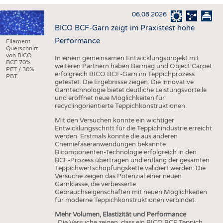
HAUS- UND HEIMTEXTILIEN
06.08.2026
BEKLEIDUNG
BICO BCF-Garn zeigt im Praxistest hohe
TESTS
Performance
Filament
Querschnitt
BUSINESS
FAKTEN
von BICO
In einem gemeinsamen Entwicklungsprojekt mit
BCF 70%
weiteren Partnern haben Barmag und Object Carpet
UNTERNEHMEN
STATISTICS
PET / 30%
erfolgreich BICO BCF-Garn im Teppichprozess
PBT.
getestet. Die Ergebnisse zeigen: Die innovative
AUSSCHREIBUNGEN
Garntechnologie bietet deutliche Leistungsvorteile
und eröffnet neue Möglichkeiten für
DTV AUSSCHREIBUNGSDIENST
recyclingorientierte Teppichkonstruktionen.
WISSEN
TERMINE
Mit den Versuchen konnte ein wichtiger
Entwicklungsschritt für die Teppichindustrie erreicht
DAUNENCHECK
BRANCHENTERMINE
werden. Erstmals konnte die aus anderen
Chemiefaseranwendungen bekannte
ADRESSEN & LINKS
Bicomponenten-Technologie erfolgreich in den
BCF-Prozess übertragen und entlang der gesamten
LABELS
Teppichwertschöpfungskette validiert werden. Die
Versuche zeigen das Potenzial einer neuen
PUBLIKATIONEN
Garnklasse, die verbesserte
Gebrauchseigenschaften mit neuen Möglichkeiten
für moderne Teppichkonstruktionen verbindet.
Mehr Volumen, Elastizität und Performance
„Die Versuche zeigen, dass ein BICO BCF Teppich