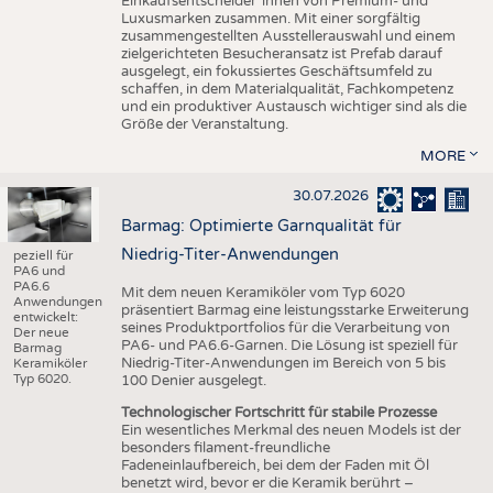
Einkaufsentscheider*innen von Premium- und
Luxusmarken zusammen. Mit einer sorgfältig
zusammengestellten Ausstellerauswahl und einem
zielgerichteten Besucheransatz ist Prefab darauf
ausgelegt, ein fokussiertes Geschäftsumfeld zu
schaffen, in dem Materialqualität, Fachkompetenz
und ein produktiver Austausch wichtiger sind als die
Größe der Veranstaltung.
MORE
30.07.2026
Barmag: Optimierte Garnqualität für
Niedrig-Titer-Anwendungen
peziell für
PA6 und
PA6.6
Mit dem neuen Keramiköler vom Typ 6020
Anwendungen
präsentiert Barmag eine leistungsstarke Erweiterung
entwickelt:
seines Produktportfolios für die Verarbeitung von
Der neue
PA6- und PA6.6-Garnen. Die Lösung ist speziell für
Barmag
Niedrig-Titer-Anwendungen im Bereich von 5 bis
Keramiköler
Typ 6020.
100 Denier ausgelegt.
Technologischer Fortschritt für stabile Prozesse
Ein wesentliches Merkmal des neuen Models ist der
besonders filament-freundliche
Fadeneinlaufbereich, bei dem der Faden mit Öl
benetzt wird, bevor er die Keramik berührt –