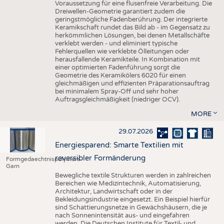
Voraussetzung für eine flusenfreie Verarbeitung. Die
Dreiwellen-Geometrie garantiert zudem die
geringstmögliche Fadenberührung. Der integrierte
Keramikschaft rundet das Bild ab - im Gegensatz zu
herkömmlichen Lösungen, bei denen Metallschäfte
verklebt werden - und eliminiert typische
Fehlerquellen wie verklebte Ölleitungen oder
herausfallende Keramikteile. In Kombination mit
einer optimierten Fadenführung sorgt die
Geometrie des Keramikölers 6020 für einen
gleichmäßigen und effizienten Präparationsauftrag
bei minimalem Spray-Off und sehr hoher
Auftragsgleichmäßigkeit (niedriger OCV).
MORE
29.07.2026
Energiesparend: Smarte Textilien mit
reversibler Formänderung
Formgedaechtnispolymere
Garn
Bewegliche textile Strukturen werden in zahlreichen
Bereichen wie Medizintechnik, Automatisierung,
Architektur, Landwirtschaft oder in der
Bekleidungsindustrie eingesetzt. Ein Beispiel hierfür
sind Schattierungsnetze in Gewächshäusern, die je
nach Sonnenintensität aus- und eingefahren
werden. Die Deutschen Institute für Textil- und