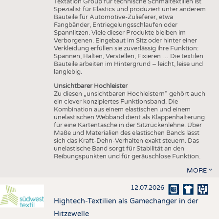
Textation Group für technische Schmaltextilien ist
Spezialist für Elastics und produziert unter anderem
Bauteile für Automotive-Zulieferer, etwa
Fangbänder, Entriegelungsschlaufen oder
Spannlitzen. Viele dieser Produkte bleiben im
Verborgenen. Eingebaut im Sitz oder hinter einer
Verkleidung erfüllen sie zuverlässig ihre Funktion:
Spannen, Halten, Verstellen, Fixieren … Die textilen
Bauteile arbeiten im Hintergrund – leicht, leise und
langlebig.
Unsichtbarer Hochleister
Zu diesen „unsichtbaren Hochleistern“ gehört auch
ein clever konzipiertes Funktionsband. Die
Kombination aus einem elastischen und einem
unelastischen Webband dient als Klappenhalterung
für eine Kartentasche in der Sitzrückenlehne. Über
Maße und Materialien des elastischen Bands lässt
sich das Kraft-Dehn-Verhalten exakt steuern. Das
unelastische Band sorgt für Stabilität an den
Reibungspunkten und für geräuschlose Funktion.
MORE
12.07.2026
Hightech-Textilien als Gamechanger in der
Hitzewelle