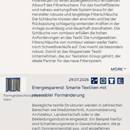
Filterkerzen für einen außergewöhnlich effizienten
Abwurf des Filtrerkuchens. Für das hocheffiziente
und nahezu wartungsfreie System braucht der
Hersteller robuste und langlebige Filterschläuche.
Die Schläuche müssen den enormen und bei der
Rückspülung schlagartig wirkenden Kräften in der
Anlage zuverlässig und dauerhaft standhalten. Die
Schläuche von vombaur erfüllen die hohen
Anforderungen an das Textil: Die rundgewebten
Filterschläuche von vombaur weisen weder Naht-
noch Schweißverläufe auf. Das macht sie besonders
robust. Damit ist das Wuppertaler Textil-
Unternehmen, das zur Textation Group gehört, der
ideale Partner für das neue Filtersystem.
MORE
29.07.2026
Energiesparend: Smarte Textilien mit
reversibler Formänderung
Formgedaechtnispolymere
Garn
Bewegliche textile Strukturen werden in zahlreichen
Bereichen wie Medizintechnik, Automatisierung,
Architektur, Landwirtschaft oder in der
Bekleidungsindustrie eingesetzt. Ein Beispiel hierfür
sind Schattierungsnetze in Gewächshäusern, die je
nach Sonnenintensität aus- und eingefahren