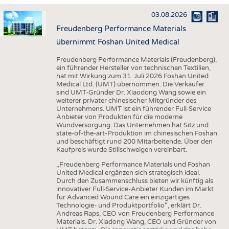
HAUS- UND HEIMTEXTILIEN
03.08.2026
BEKLEIDUNG
Freudenberg Performance Materials
TESTS
übernimmt Foshan United Medical
BUSINESS
FAKTEN
Freudenberg Performance Materials (Freudenberg),
ein führender Hersteller von technischen Textilien,
UNTERNEHMEN
STATISTICS
hat mit Wirkung zum 31. Juli 2026 Foshan United
Medical Ltd. (UMT) übernommen. Die Verkäufer
AUSSCHREIBUNGEN
sind UMT-Gründer Dr. Xiaodong Wang sowie ein
weiterer privater chinesischer Mitgründer des
DTV AUSSCHREIBUNGSDIENST
Unternehmens. UMT ist ein führender Full-Service
Anbieter von Produkten für die moderne
WISSEN
TERMINE
Wundversorgung. Das Unternehmen hat Sitz und
state-of-the-art-Produktion im chinesischen Foshan
DAUNENCHECK
BRANCHENTERMINE
und beschäftigt rund 200 Mitarbeitende. Über den
Kaufpreis wurde Stillschweigen vereinbart.
ADRESSEN & LINKS
„Freudenberg Performance Materials und Foshan
LABELS
United Medical ergänzen sich strategisch ideal.
Durch den Zusammenschluss bieten wir künftig als
PUBLIKATIONEN
innovativer Full-Service-Anbieter Kunden im Markt
für Advanced Wound Care ein einzigartiges
Technologie- und Produktportfolio“, erklärt Dr.
Andreas Raps, CEO von Freudenberg Performance
Materials. Dr. Xiadong Wang, CEO und Gründer von