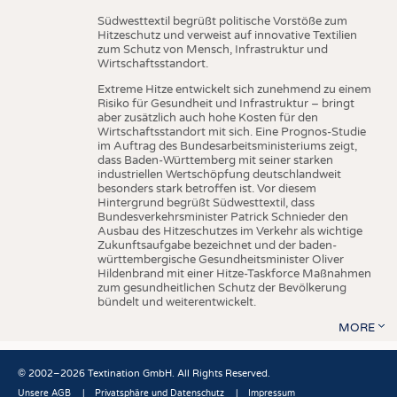
Südwesttextil begrüßt politische Vorstöße zum
Hitzeschutz und verweist auf innovative Textilien
zum Schutz von Mensch, Infrastruktur und
Wirtschaftsstandort.
Extreme Hitze entwickelt sich zunehmend zu einem
Risiko für Gesundheit und Infrastruktur – bringt
aber zusätzlich auch hohe Kosten für den
Wirtschaftsstandort mit sich. Eine Prognos-Studie
im Auftrag des Bundesarbeitsministeriums zeigt,
dass Baden-Württemberg mit seiner starken
industriellen Wertschöpfung deutschlandweit
besonders stark betroffen ist. Vor diesem
Hintergrund begrüßt Südwesttextil, dass
Bundesverkehrsminister Patrick Schnieder den
Ausbau des Hitzeschutzes im Verkehr als wichtige
Zukunftsaufgabe bezeichnet und der baden-
württembergische Gesundheitsminister Oliver
Hildenbrand mit einer Hitze-Taskforce Maßnahmen
zum gesundheitlichen Schutz der Bevölkerung
bündelt und weiterentwickelt.
MORE
© 2002–2026 Textination GmbH. All Rights Reserved.
Unsere AGB
Privatsphäre und Datenschutz
Impressum