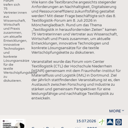
Forum
Wie kann die Textilbranche angesichts steigender
trafen sich
Anforderungen an Nachhaltigkeit, Digitalisierung
75
und Ressourceneffizienz zukunftsfähig gestaltet
Vertreter:innen
werden? Mit dieser Frage beschäftigte sich das 8.
aus
Textillogistik-Forum am 8. Juli 2026 in
Wissenschaft,
Wirtschaft
Mönchengladbach. Rund um das Thema
und Praxis
„Textillogistik in herausfordernden Zeiten“ kamen
zusammen,
75 Vertreterinnen und Vertreter aus Wissenschaft,
um aktuelle
Wirtschaft und Praxis zusammen, um aktuelle
Entwicklungen,
Entwicklungen, innovative Technologien und
innovative
konkrete Lösungsansätze für die textile
Technologien
Wertschöpfungskette zu diskutieren.
und
konkrete
Lösungsansätze
Veranstaltet wurde das Forum vom Center
für die
Textillogistik (CTL) der Hochschule Niederrhein
textile
(HSNR) gemeinsam mit dem Fraunhofer-Institut für
Wertschöpfungskette
Materialfluss und Logistik (IML) in Dortmund. Ziel
zu
der jährlich stattfindenden Veranstaltung ist es, den
diskutieren.
Austausch zwischen Forschung und Industrie zu
stärken und gemeinsam Perspektiven für eine
leistungsfähige und nachhaltige Textillogistik zu
entwickeln.
MORE
15.07.2026