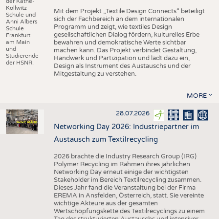
der Käthe-
Kollwitz
Mit dem Projekt „Textile Design Connects“ beteiligt
Schule und
sich der Fachbereich an dem internationalen
Anni Albers
Programm und zeigt, wie textiles Design
Schule
gesellschaftlichen Dialog fördern, kulturelles Erbe
Frankfurt
am Main
bewahren und demokratische Werte sichtbar
und
machen kann. Das Projekt verbindet Gestaltung,
Studierende
Handwerk und Partizipation und lädt dazu ein,
der HSNR.
Design als Instrument des Austauschs und der
Mitgestaltung zu verstehen.
MORE
28.07.2026
Networking Day 2026: Industriepartner im
Austausch zum Textilrecycling
2026 brachte die Industry Research Group (IRG)
Polymer Recycling im Rahmen ihres jährlichen
Networking Day erneut einige der wichtigsten
Stakeholder im Bereich Textilrecycling zusammen.
Dieses Jahr fand die Veranstaltung bei der Firma
EREMA in Ansfelden, Österreich, statt. Sie vereinte
wichtige Akteure aus der gesamten
Wertschöpfungskette des Textilrecyclings zu einem
Tag des strukturierten Austauschs und intensiver