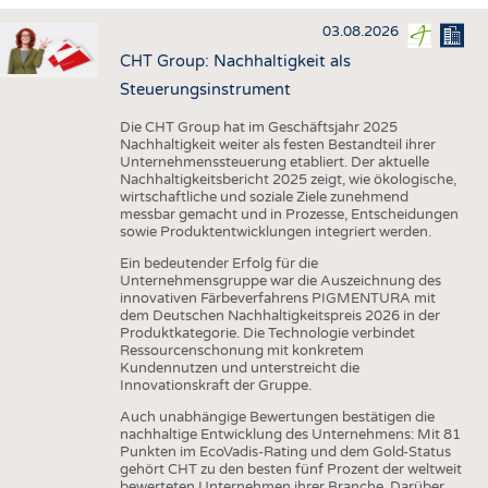
HAUS- UND HEIMTEXTILIEN
03.08.2026
BEKLEIDUNG
CHT Group: Nachhaltigkeit als
TESTS
Steuerungsinstrument
BUSINESS
FAKTEN
Die CHT Group hat im Geschäftsjahr 2025
Nachhaltigkeit weiter als festen Bestandteil ihrer
UNTERNEHMEN
STATISTICS
Unternehmenssteuerung etabliert. Der aktuelle
Nachhaltigkeitsbericht 2025 zeigt, wie ökologische,
AUSSCHREIBUNGEN
wirtschaftliche und soziale Ziele zunehmend
messbar gemacht und in Prozesse, Entscheidungen
DTV AUSSCHREIBUNGSDIENST
sowie Produktentwicklungen integriert werden.
WISSEN
TERMINE
Ein bedeutender Erfolg für die
Unternehmensgruppe war die Auszeichnung des
DAUNENCHECK
BRANCHENTERMINE
innovativen Färbeverfahrens PIGMENTURA mit
dem Deutschen Nachhaltigkeitspreis 2026 in der
ADRESSEN & LINKS
Produktkategorie. Die Technologie verbindet
Ressourcenschonung mit konkretem
LABELS
Kundennutzen und unterstreicht die
Innovationskraft der Gruppe.
PUBLIKATIONEN
Auch unabhängige Bewertungen bestätigen die
nachhaltige Entwicklung des Unternehmens: Mit 81
Punkten im EcoVadis-Rating und dem Gold-Status
gehört CHT zu den besten fünf Prozent der weltweit
bewerteten Unternehmen ihrer Branche. Darüber