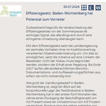
HAUS- UND HEIMTEXTILIEN
30.07.2026
BEKLEIDUNG
Effizienzgesetz: Baden-Württemberg hat
TESTS
Potenzial zum Vorreiter
BUSINESS
FAKTEN
Südwesttextil begrüßt die Verabschiedung des
Effizienzgesetzes vor der Sommerpause als
UNTERNEHMEN
STATISTICS
wichtiges Signal, das allerdings erst durch eine
stringente Umsetzung überzeugen kann.
AUSSCHREIBUNGEN
Mit dem Effizienzgesetz setzt die Landesregierung
DTV AUSSCHREIBUNGSDIENST
ein zentrales Vorhaben ihrer im Koalitionsvertrag
verankerten Staatsmodernisierung um. Um dies zu
WISSEN
TERMINE
ermöglichen, setzt die Initiative auf eine Umkehr der
Beweislast: nicht der Abbau muss begründet
DAUNENCHECK
BRANCHENTERMINE
werden, sondern der Erhalt einer Regelung. Bis Ende
2027 laufen alle landesrechtlichen Berichts-,
ADRESSEN & LINKS
Dokumentations- und Aufbewahrungspflichten aus,
sofern sie nicht notwendig sind.
LABELS
Wie groß der Handlungsbedarf in Baden-
PUBLIKATIONEN
Württemberg ist, zeigt ein Blick auf die
konjunkturelle Lage: die Textilindustrie in Baden-
Württemberg hat in den ersten fünf Monaten des
Jahres einen Rückgang der Beschäftigtenzahl um
4,0 Prozent sowie ein Umsatzminus von 4,9 Prozent
verzeichnet. Positive Impulse gehen weiterhin von