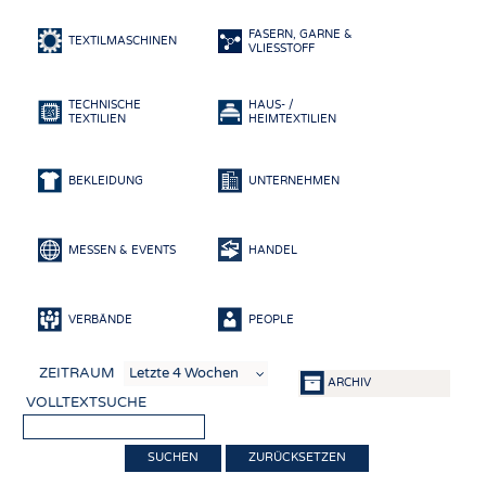
HEADHUNTING
GARNE
FASERN, GARNE &
PRAKTIKA & AUSBILDUNGEN
GEWEBE
TEXTILMASCHINEN
VLIESSTOFF
GESTRICKE & GEWIRKE
TECHNISCHE
HAUS- /
VLIESSTOFFE
TEXTILIEN
HEIMTEXTILIEN
COMPOSITES
VEREDLUNG
BEKLEIDUNG
UNTERNEHMEN
TEXTILMASCHINENBAU
SENSORIK
MESSEN & EVENTS
HANDEL
RECYCLING
VERBÄNDE
PEOPLE
NACHHALTIGKEIT
KREISLAUFWIRTSCHAFT
ZEITRAUM
ARCHIV
TECHNISCHE TEXTILIEN
VOLLTEXTSUCHE
SMART TEXTILES
ZURÜCKSETZEN
MEDIZIN