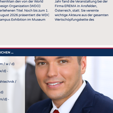
heinMain den von der World
Jahr fand die Veranstaltung bei der
UNTERNEHMEN
STATI
esign Organization (WDO)
Firma EREMA in Ansfelden,
TING
AUSSCHREIBUNGEN
erliehenen Titel. Noch bis zum 1.
Österreich, statt. Sie vereinte
ugust 2026 präsentiert die WDC
wichtige Akteure aus der gesamten
DTV AUSSCHREIBUNGSDIENST
ampus Exhibition im Museum
Wertschöpfungskette des
ngewandte Kunst in Frankfurt am
Textilrecyclings zu einem Tag des
TERMINE
ain Arbeiten von Studierenden
strukturierten Austauschs und
nd Absolvent verschiedener …
intensiver Diskussionen. Die
BRANCHENTERMINE
Gespräche deckten ein breites
Spektrum an …
HEN ...
m / w / d)
/d) -
ähtechnik /
d)
m/d) -