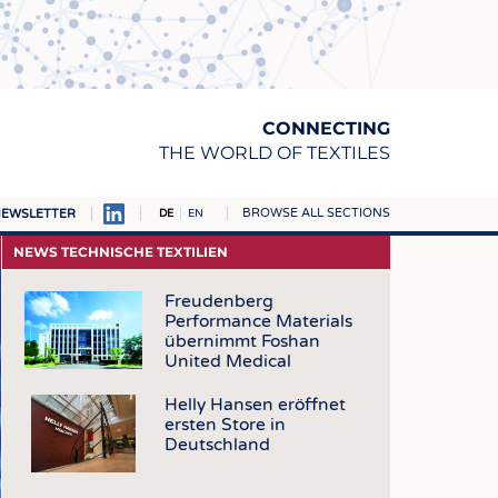
CONNECTING
THE WORLD OF TEXTILES
BROWSE ALL SECTIONS
EWSLETTER
DE
EN
AMPUS
NEWS TECHNISCHE TEXTILIEN
TOFFE
Freudenberg
Performance Materials
RN
übernimmt Foshan
E
United Medical
BE
Helly Hansen eröffnet
ersten Store in
ICKE & GEWIRKE
Deutschland
STOFFE