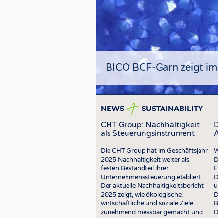
BICO BCF-Garn zeigt im
NEWS
SUSTAINABILITY
CHT Group: Nachhaltigkeit
D
als Steuerungsinstrument
A
Die CHT Group hat im Geschäftsjahr
W
2025 Nachhaltigkeit weiter als
D
festen Bestandteil ihrer
F
Unternehmenssteuerung etabliert.
D
Der aktuelle Nachhaltigkeitsbericht
u
2025 zeigt, wie ökologische,
D
wirtschaftliche und soziale Ziele
B
JOBS
zunehmend messbar gemacht und
D