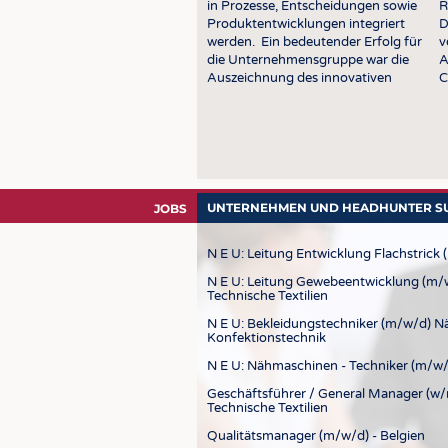
in Prozesse, Entscheidungen sowie
R
STELLENMARKT
Produktentwicklungen integriert
D
KRÜGER PERSONAL HEADHUN
werden. Ein bedeutender Erfolg für
v
die Unternehmensgruppe war die
A
PRAKTIKA & AUSBILDUNGEN
Auszeichnung des innovativen
C
Färbeverfahrens PIGMENTURA mit
A
WISSEN
dem Deutschen
M
Nachhaltigkeitspreis 2026 in …
u
DAUNENCHECK
ADRESSEN & LINKS
LABELS
UNTERNEHMEN UND HEADHUNTER SUC
JOBS
PUBLIKATIONEN
N E U: Leitung Entwicklung Flachstrick (
N E U: Leitung Gewebeentwicklung (m/w
Technische Textilien
N E U: Bekleidungstechniker (m/w/d) N
Konfektionstechnik
N E U: Nähmaschinen - Techniker (m/w/
Geschäftsführer / General Manager (w/
Technische Textilien
Qualitätsmanager (m/w/d) - Belgien