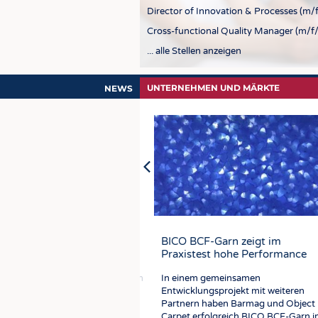
Director of Innovation & Processes (m/f
Cross-functional Quality Manager (m/f/
... alle Stellen anzeigen
UNTERNEHMEN UND MÄRKTE
NEWS
er technischer Dienstleister
Südwesttextil warnt vor
Energiesparend: Smarte
BICO BCF-Garn zeigt im
 BTE Clearing-Center
Eingriffen in Tarifautonomie und
Textilien mit reversibler
Praxistest hohe Performance
Koalitionsfreiheit
Formänderung
 der PIM Service GmbH als neuem
In einem gemeinsamen
nischen Dienstleister stärkt der
Der Wirtschafts- und
Bewegliche textile Strukturen werden
Entwicklungsprojekt mit weiteren
die Datenqualität,
Arbeitgeberverband kritisiert die
in zahlreichen Bereichen wie
Partnern haben Barmag und Object
esssicherheit und
Nennung weitreichender
Medizintechnik, Automatisierung,
Carpet erfolgreich BICO BCF-Garn 