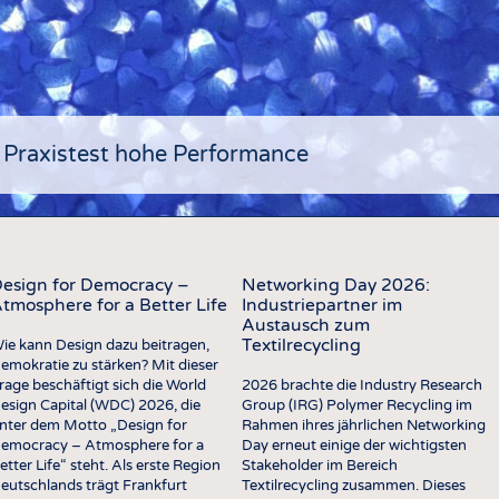
COMP
VERE
TEXT
SENS
RECY
 Praxistest hohe Performance
NACH
KREI
TECHN
esign for Democracy –
Networking Day 2026:
SMART
tmosphere for a Better Life
Industriepartner im
Austausch zum
MEDI
Textilrecycling
ie kann Design dazu beitragen,
emokratie zu stärken? Mit dieser
HAUS-
rage beschäftigt sich die World
2026 brachte die Industry Research
BEKL
esign Capital (WDC) 2026, die
Group (IRG) Polymer Recycling im
nter dem Motto „Design for
Rahmen ihres jährlichen Networking
TESTS
emocracy – Atmosphere for a
Day erneut einige der wichtigsten
etter Life“ steht. Als erste Region
Stakeholder im Bereich
BUSINESS
FAKT
eutschlands trägt Frankfurt
Textilrecycling zusammen. Dieses