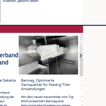
investiert, gewinnt selten“
e Debatte
Barmag: Optimierte
vombaur Filter
Garnqualität für Niedrig-Titer-
Effizienz-Boost
Anwendungen
Flüssig-Filtrati
chland
eidung der
Mit dem neuen Keramiköler vom Typ
Für eine erfolgre
zur
6020 präsentiert Barmag eine
Entwicklung brauc
le im
leistungsstarke Erweiterung seines
gewöhnlich mehr 