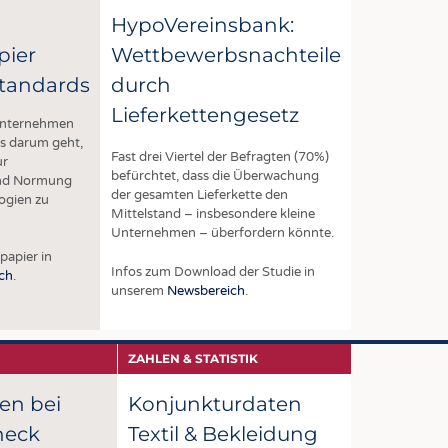
Kombination mit einer optimierten
rundgewebten Fil
HypoVereinsbank:
Fadenführung sorgt die Geometrie
vombaur weisen 
pier
Wettbewerbsnachteile
des Keramikölers 6020 für einen
Schweißverläufe a
gleichmäßigen und effizienten
besonders robust.
tandards
durch
Präparationsauftrag bei minimalem
Wuppertaler Text
Spray-Off und sehr hoher
zur Textation Gro
Lieferkettengesetz
Unternehmen
Auftragsgleichmäßigkeit (niedriger
Partner für das n
OCV).
es darum geht,
Fast drei Viertel der Befragten (70%)
ur
befürchtet, dass die Überwachung
und Normung
der gesamten Lieferkette den
ogien zu
Mittelstand – insbesondere kleine
Unternehmen – überfordern könnte.
papier in
Infos zum Download der Studie in
ch
.
unserem
Newsbereich
.
ZAHLEN & STATISTIK
en bei
Konjunkturdaten
heck
Textil & Bekleidung