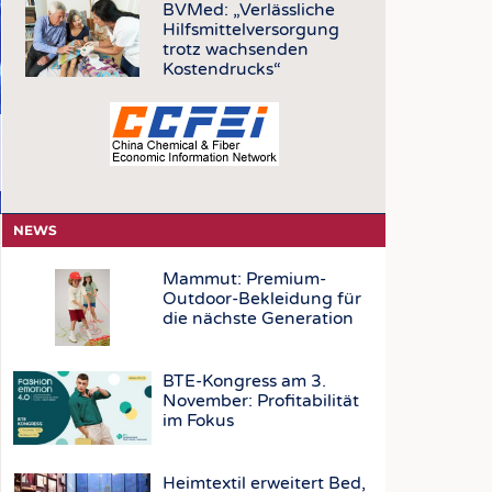
OSITES
BVMed: „Verlässliche
Hilfsmittelversorgung
DLUNG
trotz wachsenden
Kostendrucks“
ILMASCHINENBAU
ORIK
CLING
HALTIGKEIT
SLAUFWIRTSCHAFT
NEWS
ISCHE TEXTILIEN
Mammut: Premium-
 TEXTILES
Outdoor-Bekleidung für
die nächste Generation
ZIN
 UND HEIMTEXTILIEN
BTE-Kongress am 3.
EIDUNG
November: Profitabilität
im Fokus
EN
Heimtextil erweitert Bed,