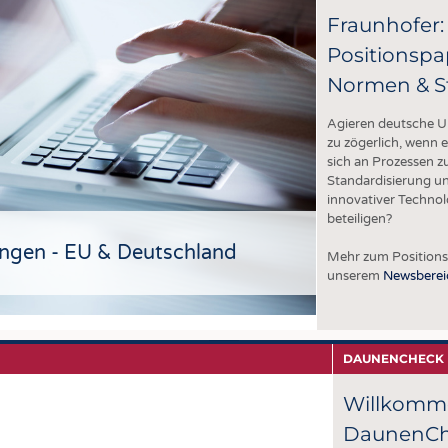
Fraunhofer:
y
Positionspa
e
Normen & S
ch
Agieren deutsche 
zu zögerlich, wenn 
sich an Prozessen z
Standardisierung 
innovativer Technol
beteiligen?
ungen - EU & Deutschland
Mehr zum Positions
unserem
Newsberei
DAUNENCHECK
Willkomm
DaunenC