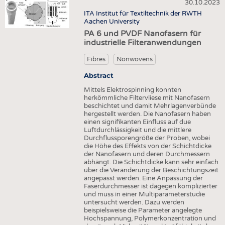
HEADHUNTING
YARNS
30.10.2023
NONWOVENS
ITA Institut für Textiltechnik der RWTH
TRAINING & APPRENTICESHIP
FABRICS
Aachen University
COMPOSITES
PA 6 und PVDF Nanofasern für
KNITTINGS
FINISHING
industrielle Filteranwendungen
NONWOVENS
TEXTILE MACHINERY
Fibres
Nonwovens
COMPOSITES
SENSOR TECHNOLOGY
Abstract
FINISHING
RECYCLING
Mittels Elektrospinning konnten
herkömmliche Filtervliese mit Nanofasern
TEXTILE MACHINERY
SUSTAINABILITY
beschichtet und damit Mehrlagenverbünde
hergestellt werden. Die Nanofasern haben
SENSOR TECHNOLOGY
CIRCULAR ECONOMY
einen signifikanten Einfluss auf due
Luftdurchlässigkeit und die mittlere
RECYCLING
TECHNICAL TEXTILES
Durchflussporengröße der Proben, wobei
die Höhe des Effekts von der Schichtdicke
SUSTAINABILITY
SMART TEXTILES
der Nanofasern und deren Durchmessern
abhängt. Die Schichtdicke kann sehr einfach
CIRCULAR ECONOMY
MEDICINE
über die Veränderung der Beschichtungszeit
angepasst werden. Eine Anpassung der
TECHNICAL TEXTILES
INTERIOR TEXTILES
Faserdurchmesser ist dagegen komplizierter
und muss in einer Multiparameterstudie
SMART TEXTILES
APPAREL
untersucht werden. Dazu werden
beispielsweise die Parameter angelegte
MEDICINE
TESTS
Hochspannung, Polymerkonzentration und