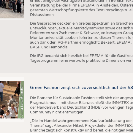
erneut einige der wichtigsten Stakeholder im Bereich Text
Veranstaltung bei der Firma EREMA in Ansfelden, Österreic
gesamten Wertschöpfungskette des Textilrecyclings zu ei
Diskussionen.
Die Gespräche deckten ein breites Spektrum an branche
Entwicklungen, aktuelle Marktdynamiken sowie das sich w
Referenten von Zschimmer & Schwarz, Volkswagen Grou
Montanuniversität Leoben lieferten zu diesen Themen fun
auch dank der IRG-Partner ermöglicht: Bekaert, EREMA, B
BASF und Remondis.
Die IRG bedankt sich herzlich bei EREMA für die Gastfr
Tagesprogramm eine wertvolle praktische Dimension verli
© Anna-Lena Guenther
Green Fashion zeigt sich zuversichtlich auf der 
Die Branche für Sustainable Fashion stellt sich der ange
Pragmatismus – mit dieser Bilanz schließt die INNATEX am
der Handelsverband Deutschland (HDE) vor wenigen Tagen 
Community nicht entmutigen.
„Die im Handel wahrgenommene Kaufzurückhaltung der 
Thema", sagt Alexander Hitzel, Projektleiter der INNATEX
Branche zeigt sich konstruktiv und bereit, die nötigen M