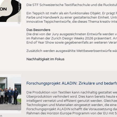
T
Die STF Schweizerische Textilfachschule und die Ruckstu
Ein Teppich ist mehr als ein funktionales Objekt. Er präg
Farbe und Handwerk zu einer gestalterischen Einheit. U
innovative Teppichentwürfe, die dieses Thema kreativ inte
Das Besondere
Die drei von der Jury ausgezeichneten Entwürfe werden v
im Rahmen der Zurich Design Weeks 2026 präsentiert. An
End of Year Show sowie gegebenenfalls an weiteren Vera
Zusätzlich werden ausgewählte Wettbewerbsentwürfe wäh
Nachhaltigkeit im Fokus
Forschungsprojekt ALADIN: Zirkuläre und bedarfs
Die Produktion von Textilien kann nachhaltig gestaltet w
Überproduktion verhindert wird. Dies kann bereits heute
Foto: DITF
intelligent vernetzt und effizient genutzt werden. Gleichz
Technologien und Materialien eingesetzt werden, die ei
Forschungsprojekt ALADIN schafft die Voraussetzung daf
Rahmen des Horizon Europe Programm von der EU mit 5 M
in