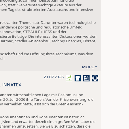
ilrecycling zusammen. Dieses Jahr fand die
h, statt. Sie vereinte wichtige Akteure aus der
nem Tag des strukturierten Austauschs und intensiver
nrelevanten Themen ab. Darunter waren technologische
andelnde politische und regulatorische Umfeld.
p Innovation, STRÄHLE+HESS und der
dierte Beiträge. Die interessanten Diskussionen wurden
armag, Stadler Anlagenbau, Technip Energies, Fibrant,
eundschaft und die Öffnung ihres Technikums, was dem
eh.
MORE
21.07.2026
58. INNATEX
spannten wirtschaftlichen Lage mit Realismus und
 20. Juli 2026 ihre Türen. Von der Krisenwarnung, die
vermeldet hatte, lässt sich die Green-Fashion-
Konsumentinnen und Konsumenten ist natürlich
. „Niemand erwartet derzeit einen großen Wurf, aber die
aßnahmen umzusetzen. Sie weiß zu schätzen, dass die