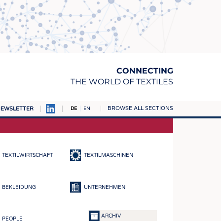
CONNECTING
THE WORLD OF TEXTILES
BROWSE ALL SECTIONS
EWSLETTER
DE
EN
AMPUS
TOFFE
TEXTILWIRTSCHAFT
TEXTILMASCHINEN
RN
E
BEKLEIDUNG
UNTERNEHMEN
BE
ICKE & GEWIRKE
ARCHIV
PEOPLE
STOFFE