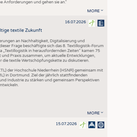
eue Anforderungen und gehen sie an."
MORE
16.07.2026
tige textile Zukunft
rungen an Nachhaltigkeit, Digitalisierung und
ieser Frage beschäftigte sich das 8. Textillogistik-Forum
„Textillogistik in herausfordernden Zeiten“ kamen 75
ft und Praxis zusammen, um aktuelle Entwicklungen,
die textile Wertschöpfungskette zu diskutieren.
 (CTL) der Hochschule Niederrhein (HSNR) gemeinsam mit
L) in Dortmund. Ziel der jährlich stattfindenden
 und Industrie zu stärken und gemeinsam Perspektiven
entwickeln.
MORE
15.07.2026