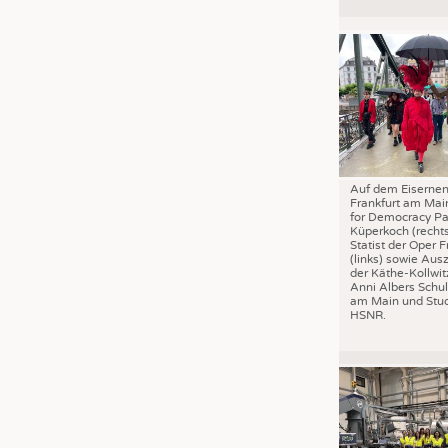
JOBS
STELLENMARKT
KRÜGER PERSONAL HEADHUN
PRAKTIKA & AUSBILDUNGEN
WISSEN
DAUNENCHECK
Auf dem Eisernen
ADRESSEN & LINKS
Frankfurt am Mai
for Democracy Pa
LABELS
Küperkoch (recht
Statist der Oper F
PUBLIKATIONEN
(links) sowie Aus
der Käthe-Kollwit
Anni Albers Schul
am Main und Stud
HSNR.