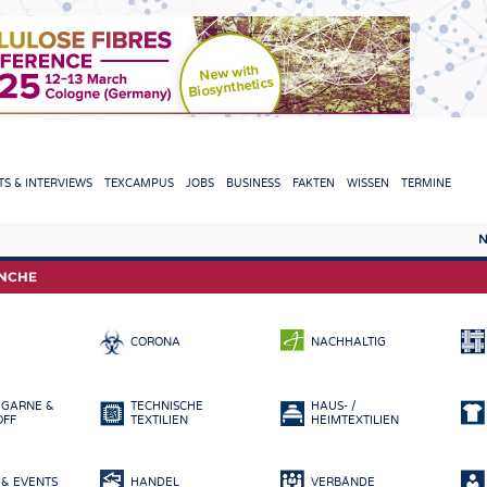
TION
S & INTERVIEWS
TEXCAMPUS
JOBS
BUSINESS
FAKTEN
WISSEN
TERMINE
N
REPORTS & INTERVIEWS
TEXC
ANCHE
TEXTINATION NEWSLINE
ROHS
CORONA
NACHHALTIG
TEXTILE LEADERSHIP
FASE
GARN
 GARNE &
TECHNISCHE
HAUS- /
GEWE
OFF
TEXTILIEN
HEIMTEXTILIEN
GESTR
& EVENTS
HANDEL
VERBÄNDE
VLIES