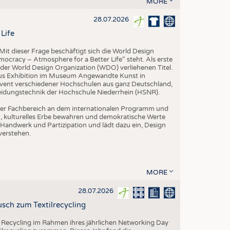
MORE
EN
STICS
28.07.2026
Life
it dieser Frage beschäftigt sich die World Design
ocracy – Atmosphere for a Better Life“ steht. Als erste
der World Design Organization (WDO) verliehenen Titel.
us Exhibition im Museum Angewandte Kunst in
vent verschiedener Hochschulen aus ganz Deutschland,
leidungstechnik der Hochschule Niederrhein (HSNR).
h der Fachbereich an dem internationalen Programm und
ern, kulturelles Erbe bewahren und demokratische Werte
Handwerk und Partizipation und lädt dazu ein, Design
verstehen.
MORE
28.07.2026
sch zum Textilrecycling
 Recycling im Rahmen ihres jährlichen Networking Day