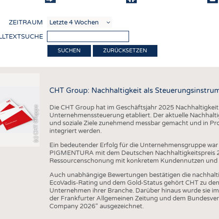
COMP
ZEITRAUM
VERE
LLTEXTSUCHE
TEXT
ZURÜCKSETZEN
SENS
RECY
CHT Group: Nachhaltigkeit als Steuerungsinstru
NACH
Die CHT Group hat im Geschäftsjahr 2025 Nachhaltigkeit we
(c) CHT Gruppe
KREI
Unternehmenssteuerung etabliert. Der aktuelle Nachhaltigk
und soziale Ziele zunehmend messbar gemacht und in Pr
TECHN
integriert werden.
SMART
Ein bedeutender Erfolg für die Unternehmensgruppe war 
PIGMENTURA mit dem Deutschen Nachhaltigkeitspreis 202
MEDI
Ressourcenschonung mit konkretem Kundennutzen und unt
HAUS-
Auch unabhängige Bewertungen bestätigen die nachhalt
EcoVadis-Rating und dem Gold-Status gehört CHT zu den 
BEKL
Unternehmen ihrer Branche. Darüber hinaus wurde sie im
der Frankfurter Allgemeinen Zeitung und dem Bundesver
TESTS
Company 2026“ ausgezeichnet.