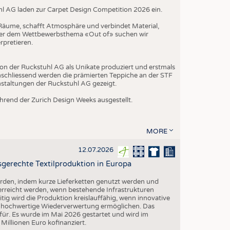
hl AG laden zur Carpet Design Competition 2026 ein.
t Räume, schafft Atmosphäre und verbindet Material,
nter dem Wettbewerbsthema «Out of» suchen wir
rpretieren.
on der Ruckstuhl AG als Unikate produziert und erstmals
schliessend werden die prämierten Teppiche an der STF
nstaltungen der Ruckstuhl AG gezeigt.
rend der Zurich Design Weeks ausgestellt.
MORE
12.07.2026
gerechte Textilproduktion in Europa
erden, indem kurze Lieferketten genutzt werden und
 erreicht werden, wenn bestehende Infrastrukturen
eitig wird die Produktion kreislauffähig, wenn innovative
ne hochwertige Wiederverwertung ermöglichen. Das
ür. Es wurde im Mai 2026 gestartet und wird im
illionen Euro kofinanziert.