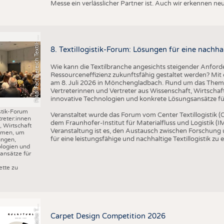
o
t
o
:
F
a
c
h
b
e
r
e
i
c
h
T
e
x
t
il
-
u
d
B
e
k
l
e
i
d
u
n
g
s
t
e
c
h
n
i
k
/
H
S
N
Messe ein verlässlicher Partner ist. Auch wir erkennen n
F
n
R
8. Textillogistik-Forum: Lösungen für eine nachhal
Wie kann die Textilbranche angesichts steigender Anforde
Ressourceneffizienz zukunftsfähig gestaltet werden? Mit d
am 8. Juli 2026 in Mönchengladbach. Rund um das Thema 
Vertreterinnen und Vertreter aus Wissenschaft, Wirtscha
innovative Technologien und konkrete Lösungsansätze für 
istik-Forum
Veranstaltet wurde das Forum vom Center Textillogistik
treter:innen
dem Fraunhofer-Institut für Materialfluss und Logistik (IM
 Wirtschaft
Veranstaltung ist es, den Austausch zwischen Forschung
mmen, um
für eine leistungsfähige und nachhaltige Textillogistik zu 
ungen,
ologien und
ansätze für
r
a
f
i
k
:
S
c
h
w
e
i
z
e
r
i
s
c
h
e
e
t
i
l
f
a
c
h
s
c
h
u
l
e
S
T
tte zu
G
x
F
Carpet Design Competition 2026