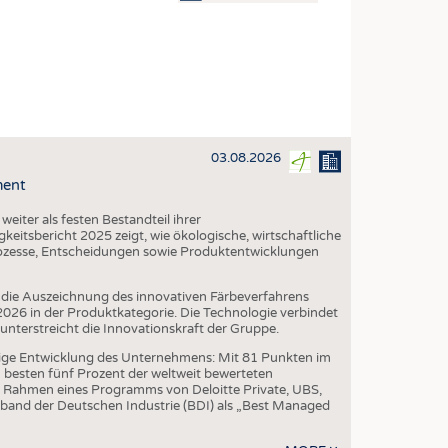
OSITES
DLUNG
ILMASCHINENBAU
ORIK
03.08.2026
CLING
ment
HALTIGKEIT
iter als festen Bestandteil ihrer
SLAUFWIRTSCHAFT
eitsbericht 2025 zeigt, wie ökologische, wirtschaftliche
ozesse, Entscheidungen sowie Produktentwicklungen
ISCHE TEXTILIEN
 TEXTILES
die Auszeichnung des innovativen Färbeverfahrens
6 in der Produktkategorie. Die Technologie verbindet
ZIN
erstreicht die Innovationskraft der Gruppe.
 UND HEIMTEXTILIEN
ige Entwicklung des Unternehmens: Mit 81 Punkten im
besten fünf Prozent der weltweit bewerteten
EIDUNG
 Rahmen eines Programms von Deloitte Private, UBS,
band der Deutschen Industrie (BDI) als „Best Managed