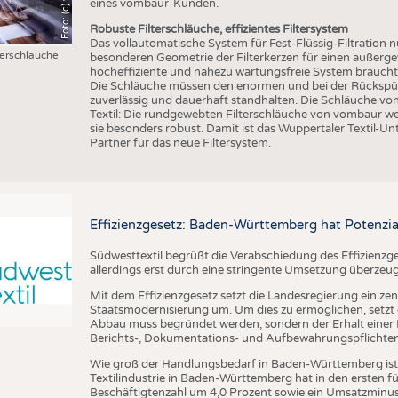
eines vombaur-Kunden.
Robuste Filterschläuche, effizientes Filtersystem
Das vollautomatische System für Fest-Flüssig-Filtration n
erschläuche
besonderen Geometrie der Filterkerzen für einen außergew
hocheffiziente und nahezu wartungsfreie System braucht d
Die Schläuche müssen den enormen und bei der Rückspülu
zuverlässig und dauerhaft standhalten. Die Schläuche v
Textil: Die rundgewebten Filterschläuche von vombaur w
sie besonders robust. Damit ist das Wuppertaler Textil-Un
Partner für das neue Filtersystem.
Effizienzgesetz: Baden-Württemberg hat Potenzia
Südwesttextil begrüßt die Verabschiedung des Effizienzge
allerdings erst durch eine stringente Umsetzung überzeu
Mit dem Effizienzgesetz setzt die Landesregierung ein zen
Staatsmodernisierung um. Um dies zu ermöglichen, setzt di
Abbau muss begründet werden, sondern der Erhalt einer R
Berichts-, Dokumentations- und Aufbewahrungspflichten a
Wie groß der Handlungsbedarf in Baden-Württemberg ist, ze
Textilindustrie in Baden-Württemberg hat in den ersten 
Beschäftigtenzahl um 4,0 Prozent sowie ein Umsatzminus 