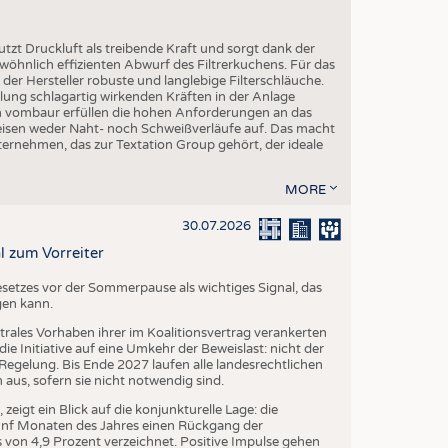
utzt Druckluft als treibende Kraft und sorgt dank der
öhnlich effizienten Abwurf des Filtrerkuchens. Für das
er Hersteller robuste und langlebige Filterschläuche.
ng schlagartig wirkenden Kräften in der Anlage
on vombaur erfüllen die hohen Anforderungen an das
eisen weder Naht- noch Schweißverläufe auf. Das macht
ternehmen, das zur Textation Group gehört, der ideale
MORE
30.07.2026
l zum Vorreiter
setzes vor der Sommerpause als wichtiges Signal, das
gen kann.
trales Vorhaben ihrer im Koalitionsvertrag verankerten
e Initiative auf eine Umkehr der Beweislast: nicht der
egelung. Bis Ende 2027 laufen alle landesrechtlichen
us, sofern sie nicht notwendig sind.
igt ein Blick auf die konjunkturelle Lage: die
fünf Monaten des Jahres einen Rückgang der
von 4,9 Prozent verzeichnet. Positive Impulse gehen