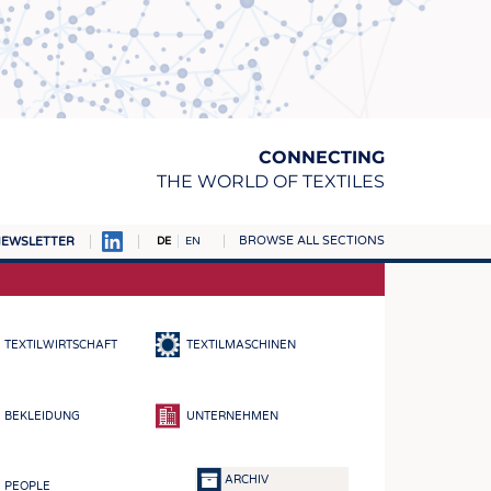
CONNECTING
THE WORLD OF TEXTILES
BROWSE ALL SECTIONS
EWSLETTER
DE
EN
AMPUS
TOFFE
TEXTILWIRTSCHAFT
TEXTILMASCHINEN
RN
E
BEKLEIDUNG
UNTERNEHMEN
BE
ICKE & GEWIRKE
ARCHIV
PEOPLE
STOFFE