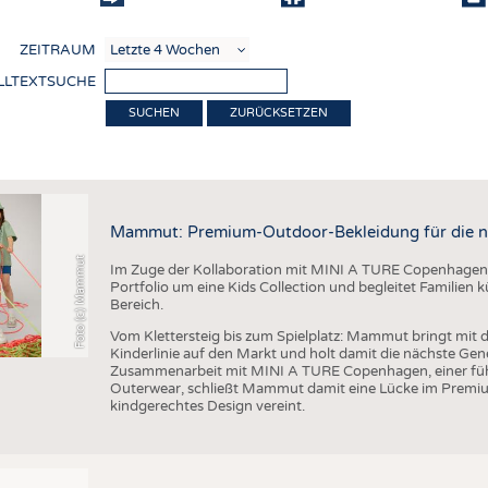
COMP
ZEITRAUM
VERE
LLTEXTSUCHE
TEXT
ZURÜCKSETZEN
SENS
ierung
RECY
NACH
Mammut: Premium-Outdoor-Bekleidung für die n
KREI
Foto (c) Mammut
Im Zuge der Kollaboration mit MINI A TURE Copenhagen 
TECHN
Portfolio um eine Kids Collection und begleitet Familien
Bereich.
SMART
Vom Klettersteig bis zum Spielplatz: Mammut bringt mit d
MEDI
Kinderlinie auf den Markt und holt damit die nächste Gen
Zusammenarbeit mit MINI A TURE Copenhagen, einer füh
HAUS-
Outerwear, schließt Mammut damit eine Lücke im Premi
kindgerechtes Design vereint.
BEKL
TESTS