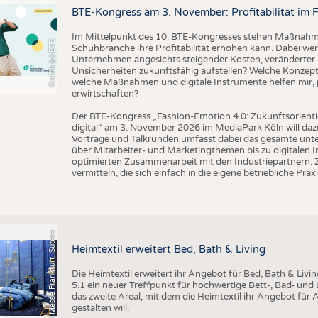
BUSINESS
FAKT
BTE-Kongress am 3. November: Profitabilität im 
UNTERNEHMEN
STATI
Im Mittelpunkt des 10. BTE-Kongresses stehen Maßnahmen
Grafik (c) BTE
Schuhbranche ihre Profitabilität erhöhen kann. Dabei wer
TING
AUSSCHREIBUNGEN
Unternehmen angesichts steigender Kosten, veränderter 
Unsicherheiten zukunftsfähig aufstellen? Welche Konzepte
DTV AUSSCHREIBUNGSDIENST
welche Maßnahmen und digitale Instrumente helfen mir, j
TERMINE
erwirtschaften?
BRANCHENTERMINE
Der BTE-Kongress „Fashion-Emotion 4.0: Zukunftsorienti
digital“ am 3. November 2026 im MediaPark Köln will dazu
Vorträge und Talkrunden umfasst dabei das gesamte un
über Mitarbeiter- und Marketingthemen bis zu digitalen 
optimierten Zusammenarbeit mit den Industriepartnern. Z
vermitteln, die sich einfach in die eigene betriebliche Praxi
(c) Messe Frankfurt, Sutera
Heimtextil erweitert Bed, Bath & Living
Die Heimtextil erweitert ihr Angebot für Bed, Bath & Livi
5.1 ein neuer Treffpunkt für hochwertige Bett-, Bad- und L
das zweite Areal, mit dem die Heimtextil ihr Angebot für 
gestalten will.