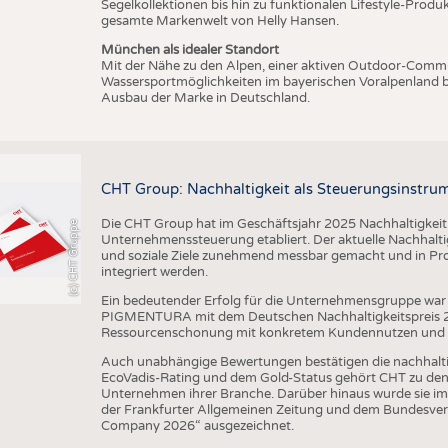
Segelkollektionen bis hin zu funktionalen Lifestyle-Prod
gesamte Markenwelt von Helly Hansen.
München als idealer Standort
Mit der Nähe zu den Alpen, einer aktiven Outdoor-Commun
Wassersportmöglichkeiten im bayerischen Voralpenland b
Ausbau der Marke in Deutschland.
CHT Group: Nachhaltigkeit als Steuerungsinstru
Die CHT Group hat im Geschäftsjahr 2025 Nachhaltigkeit we
(c) CHT Gruppe
Unternehmenssteuerung etabliert. Der aktuelle Nachhaltigk
und soziale Ziele zunehmend messbar gemacht und in Pr
integriert werden.
Ein bedeutender Erfolg für die Unternehmensgruppe war 
PIGMENTURA mit dem Deutschen Nachhaltigkeitspreis 202
Ressourcenschonung mit konkretem Kundennutzen und unt
Auch unabhängige Bewertungen bestätigen die nachhalt
EcoVadis-Rating und dem Gold-Status gehört CHT zu den 
Unternehmen ihrer Branche. Darüber hinaus wurde sie im
der Frankfurter Allgemeinen Zeitung und dem Bundesver
Company 2026“ ausgezeichnet.