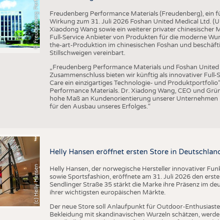
F
r
e
u
d
e
n
b
e
r
g
P
e
r
f
o
r
a
c
e
M
a
t
e
r
i
a
l
m
Freudenberg Performance Materials (Freudenberg), ein füh
Wirkung zum 31. Juli 2026 Foshan United Medical Ltd. 
Xiaodong Wang sowie ein weiterer privater chinesischer
Full-Service Anbieter von Produkten für die moderne Wu
the-art-Produktion im chinesischen Foshan und beschäft
Stillschweigen vereinbart.
„Freudenberg Performance Materials und Foshan United M
Zusammenschluss bieten wir künftig als innovativer Ful
Care ein einzigartiges Technologie- und Produktportfolio
Performance Materials. Dr. Xiadong Wang, CEO und Grün
hohe Maß an Kundenorientierung unserer Unternehmen pa
für den Ausbau unseres Erfolges.“
Helly Hansen eröffnet ersten Store in Deutschlan
(c) Helly Hansen
Helly Hansen, der norwegische Hersteller innovativer Fu
sowie Sportsfashion, eröffnete am 31. Juli 2026 den erst
Sendlinger Straße 35 stärkt die Marke ihre Präsenz im de
ihrer wichtigsten europäischen Märkte.
Der neue Store soll Anlaufpunkt für Outdoor-Enthusiasten
Bekleidung mit skandinavischen Wurzeln schätzen, werde