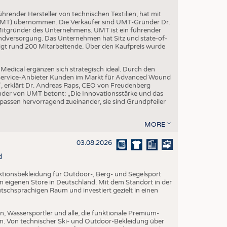
render Hersteller von technischen Textilien, hat mit
(UMT) übernommen. Die Verkäufer sind UMT-Gründer Dr.
 Mitgründer des Unternehmens. UMT ist ein führender
ndversorgung. Das Unternehmen hat Sitz und state-of-
igt rund 200 Mitarbeitende. Über den Kaufpreis wurde
edical ergänzen sich strategisch ideal. Durch den
l-Service-Anbieter Kunden im Markt für Advanced Wound
“, erklärt Dr. Andreas Raps, CEO von Freudenberg
der von UMT betont: „Die Innovationsstärke und das
ssen hervorragend zueinander, sie sind Grundpfeiler
MORE
03.08.2026
d
nktionsbekleidung für Outdoor-, Berg- und Segelsport
en eigenen Store in Deutschland. Mit dem Standort in der
utschsprachigen Raum und investiert gezielt in einen
, Wassersportler und alle, die funktionale Premium-
n. Von technischer Ski- und Outdoor-Bekleidung über