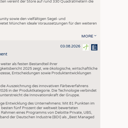
ukten vereint der Store auf rund 330 Quadratmetern die
ity sowie den vielfältigen Segel- und
ietet München ideale Voraussetzungen für den weiteren
MORE
03.08.2026
ment
iter als festen Bestandteil ihrer
eitsbericht 2025 zeigt, wie ökologische, wirtschaftliche
ozesse, Entscheidungen sowie Produktentwicklungen
die Auszeichnung des innovativen Färbeverfahrens
6 in der Produktkategorie. Die Technologie verbindet
erstreicht die Innovationskraft der Gruppe.
ige Entwicklung des Unternehmens: Mit 81 Punkten im
besten fünf Prozent der weltweit bewerteten
 Rahmen eines Programms von Deloitte Private, UBS,
band der Deutschen Industrie (BDI) als „Best Managed