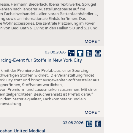
esse, Hermann Biederlack, Ibena Textilwerke, Sprügel
ehren nach längerer Ausstellungspause auf die
en Facheinzelhandel – allen voran Bettenfachhändler –,
ng sowie an internationale Einkäufer*innen. Das
e Wohnaccessoires. Die zentrale Platzierung im Foyer
n von Bed, Bath & Living in den Hallen 5.0 und 5.1 und
MORE
03.08.2026
rcing-Event für Stoffe in New York City
rk mit der Premiere der Prefab aus, einer Sourcing-
ochwertigen Stoffen widmet. Die Veranstaltung findet
k City statt und bringt ausgewählte Stoffhersteller aus
gner*innen, Stoffverantwortlichen,
n von Premium- und Luxusmarken zusammen. Mit einer
em zielgerichteten Besucheransatz ist Prefab darauf
 in dem Materialqualität, Fachkompetenz und ein
eranstaltung.
MORE
03.08.2026
oshan United Medical