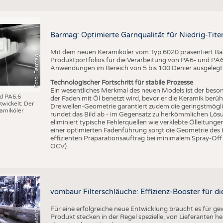
Barmag: Optimierte Garnqualität für Niedrig-Ti
Mit dem neuen Keramiköler vom Typ 6020 präsentiert Bar
Foto: Barmag
Produktportfolios für die Verarbeitung von PA6- und PA6.6
Anwendungen im Bereich von 5 bis 100 Denier ausgelegt
Technologischer Fortschritt für stabile Prozesse
Ein wesentliches Merkmal des neuen Models ist der beson
nd PA6.6
der Faden mit Öl benetzt wird, bevor er die Keramik berüh
wickelt: Der
Dreiwellen-Geometrie garantiert zudem die geringstmögl
amiköler
rundet das Bild ab - im Gegensatz zu herkömmlichen Lösu
eliminiert typische Fehlerquellen wie verklebte Ölleitung
einer optimierten Fadenführung sorgt die Geometrie des
effizienten Präparationsauftrag bei minimalem Spray-Off
OCV).
vombaur Filterschläuche: Effizienz-Booster für die
Foto: (c) vombaur
Für eine erfolgreiche neue Entwicklung braucht es für g
Produkt stecken in der Regel spezielle, von Lieferanten he