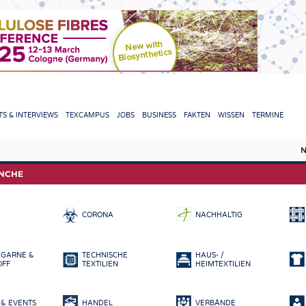
TION
S & INTERVIEWS
TEXCAMPUS
JOBS
BUSINESS
FAKTEN
WISSEN
TERMINE
N
REPORTS & INTERVIEWS
TEXC
ANCHE
TEXTINATION NEWSLINE
ROHS
CORONA
NACHHALTIG
TEXTILE LEADERSHIP
FASE
GARN
 GARNE &
TECHNISCHE
HAUS- /
GEWE
OFF
TEXTILIEN
HEIMTEXTILIEN
GESTR
& EVENTS
HANDEL
VERBÄNDE
VLIES