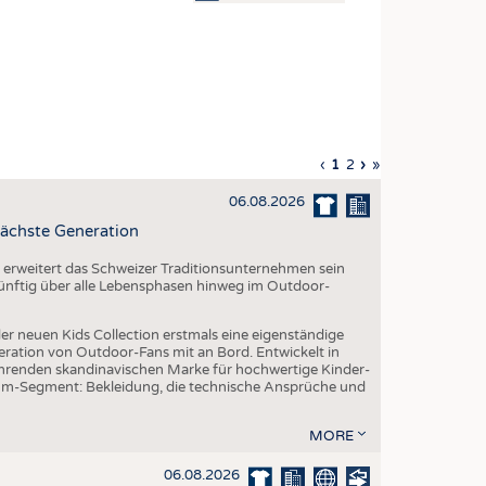
OSITES
DLUNG
ILMASCHINENBAU
ORIK
Vorherige
‹
Aktuelle
1
Seite
2
Nächste
›
Letzte
»
CLING
Seite
Seite
Seite
Seite
06.08.2026
HALTIGKEIT
ächste Generation
SLAUFWIRTSCHAFT
erweitert das Schweizer Traditionsunternehmen sein
ISCHE TEXTILIEN
 künftig über alle Lebensphasen hinweg im Outdoor-
 TEXTILES
er neuen Kids Collection erstmals eine eigenständige
ZIN
eration von Outdoor-Fans mit an Bord. Entwickelt in
renden skandinavischen Marke für hochwertige Kinder-
 UND HEIMTEXTILIEN
um-Segment: Bekleidung, die technische Ansprüche und
EIDUNG
MORE
06.08.2026