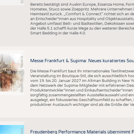
Bereits bestätigt sind Auskin Europe, Essenza Home, Form
Hometex, Stuco sowie Zoeppritz. Mehrere Unternehmen k
Heimtextil zurück. „Comfort & Connect" richtet sich an d
an Entscheider*innen aus Hospitality und Objektausstattu
Angebot umfasst Bett- und Badtextilien, Dekokissen sowi
der Halle 5.1 schafft kurze Wege zu den weiteren Bereiche
Smart Bedding in der Halle 4.0.
r
a
f
i
k
P
i
x
a
b
a
y
,
T
h
a
n
h
g
u
y
e
n
S
l
G
q
N
Messe Frankfurt & Supima: Neues kuratiertes Sou
Die Messe Frankfurt baut ihr internationales Textilnetzwe
Veranstaltung im Boutique-Stil, die sich ausschließlich h
vom 19. bis 20. Januar 2027 im Altman Building in New Yor
dem Netzwerk der Supima-Mitglieder mit erfahrenen Desi
Produktentwickler*innen und Einkaufsentscheider*inne
sorgfältig zusammengestellten Ausstellerauswahl und ein
ausgelegt, ein fokussiertes Geschäftsumfeld zu schaffen,
produktiver Austausch wichtiger sind als die Größe der V
©
n
s
Freudenberg Performance Materials übernimmt F