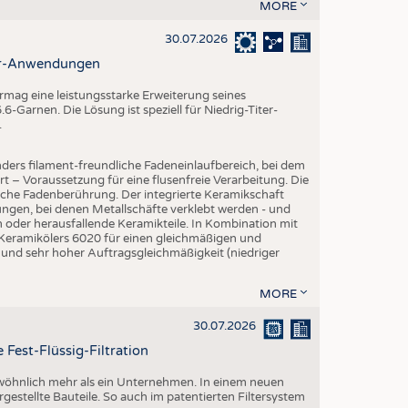
MORE
30.07.2026
ter-Anwendungen
mag eine leistungsstarke Erweiterung seines
-Garnen. Die Lösung ist speziell für Niedrig-Titer-
.
ders filament-freundliche Fadeneinlaufbereich, bei dem
rt – Voraussetzung für eine flusenfreie Verarbeitung. Die
iche Fadenberührung. Der integrierte Keramikschaft
ngen, bei denen Metallschäfte verklebt werden - und
en oder herausfallende Keramikteile. In Kombination mit
 Keramikölers 6020 für einen gleichmäßigen und
 und sehr hoher Auftragsgleichmäßigkeit (niedriger
MORE
30.07.2026
 Fest-Flüssig-Filtration
ewöhnlich mehr als ein Unternehmen. In einem neuen
rgestellte Bauteile. So auch im patentierten Filtersystem