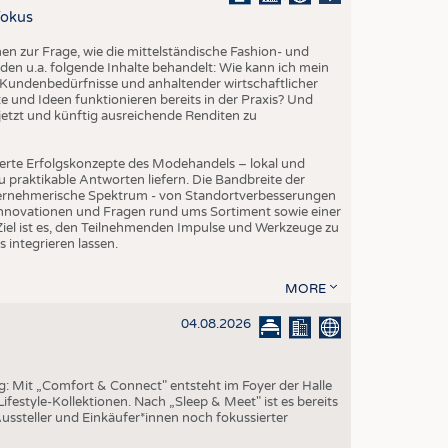
EN
Fokus
STICS
 zur Frage, wie die mittelständische Fashion- und
den u.a. folgende Inhalte behandelt: Wie kann ich mein
Kundenbedürfnisse und anhaltender wirtschaftlicher
 und Ideen funktionieren bereits in der Praxis? Und
etzt und künftig ausreichende Renditen zu
erte Erfolgskonzepte des Modehandels – lokal und
 praktikable Antworten liefern. Die Bandbreite der
ternehmerische Spektrum - von Standortverbesserungen
Innovationen und Fragen rund ums Sortiment sowie einer
iel ist es, den Teilnehmenden Impulse und Werkzeuge zu
s integrieren lassen.
MORE
04.08.2026
ng: Mit „Comfort & Connect" entsteht im Foyer der Halle
ifestyle-Kollektionen. Nach „Sleep & Meet" ist es bereits
Aussteller und Einkäufer*innen noch fokussierter