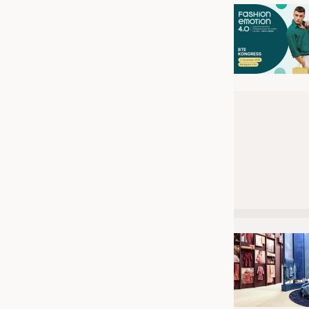
JOBS
STELLENMARKT
KRÜGER PERSONAL HEADHUN
PRAKTIKA & AUSBILDUNGEN
WISSEN
DAUNENCHECK
ADRESSEN & LINKS
LABELS
PUBLIKATIONEN