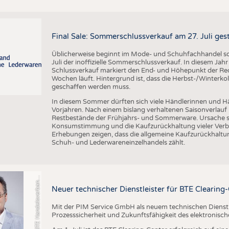
Final Sale: Sommerschlussverkauf am 27. Juli ges
Üblicherweise beginnt im Mode- und Schuhfachhandel sow
Juli der inoffizielle Sommerschlussverkauf. In diesem Jahr 
Schlussverkauf markiert den End- und Höhepunkt der Reduz
Wochen läuft. Hintergrund ist, dass die Herbst-/Winterkol
geschaffen werden muss.
In diesem Sommer dürften sich viele Händlerinnen und Hän
Vorjahren. Nach einem bislang verhaltenen Saisonverlauf 
o
t
o
B
T
E
H
a
n
d
e
l
s
v
e
r
b
a
d
T
e
x
t
i
l
S
c
h
u
h
e
L
e
d
e
r
w
a
r
e
Restbestände der Frühjahrs- und Sommerware. Ursache s
Konsumstimmung und die Kaufzurückhaltung vieler Verbr
Erhebungen zeigen, dass die allgemeine Kaufzurückhaltun
Schuh- und Lederwareneinzelhandels zählt.
F
n
n
Neuer technischer Dienstleister für BTE Clearing
Mit der PIM Service GmbH als neuem technischen Dienstlei
Prozesssicherheit und Zukunftsfähigkeit des elektronis