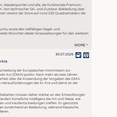
, Wassersportler und alle, die funktionale Premium-
n. Von technischer Ski- und Outdoor-Bekleidung über
ukten vereint der Store auf rund 330 Quadratmetern die
ity sowie den vielfältigen Segel- und
ietet München ideale Voraussetzungen für den weiteren
MORE
30.07.2026
rkte
tscheidung der Europäischen Kommission zur
s Act (DMA) positiv. Nach mehr als zwei Jahren
larheit über die Anwendung der Vorgaben des DMA.
en Herausforderungen der KI-Ära und damit an der
che Debatten müssen daher stärker an den Entwicklungen
dert Künstliche Intelligenz die Art und Weise, wie
n und Kaufentscheidungen treffen. KI-gestützte
n zunehmend an Bedeutung, während klassische
ieren.