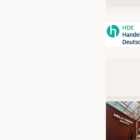
JOBS
STELLENMARKT
KRÜGER PERSONAL HEADHUN
PRAKTIKA & AUSBILDUNGEN
WISSEN
DAUNENCHECK
ADRESSEN & LINKS
LABELS
PUBLIKATIONEN