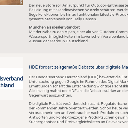
Der neue Store soll Anlaufpunkt für Outdoor-Enthusiasten
Bekleidung mit skandinavischen Wurzeln schätzen, werde
Segelkollektionen bis hin zu funktionalen Lifestyle-Prod
gesamte Markenwelt von Helly Hansen.
München als idealer Standort
Mit der Nähe zu den Alpen, einer aktiven Outdoor-Commun
Wassersportmöglichkeiten im bayerischen Voralpenland b
Ausbau der Marke in Deutschland.
HDE fordert zeitgemäße Debatte über digitale Mä
Der Handelsverband Deutschland (HDE) bewertet die En
Untersuchung gegen Google im Rahmen des Digital Market
Ermittlungen schafft die Entscheidung wichtige Rechtsk
Gleichzeitig mahnt der HDE an, die Debatte stärker an d
Gegenwart auszurichten.
Die digitale Realität verändert sich rasant. Regulatoris
der kommenden Jahre orientiert werden. Schon heute verän
Verbraucherinnen und Verbraucher nach Produkten suche
Antworten und kontextbezogene Produktsuchen gewinne
Suchergebnisse und Preisvergleichslisten an Relevanz verl