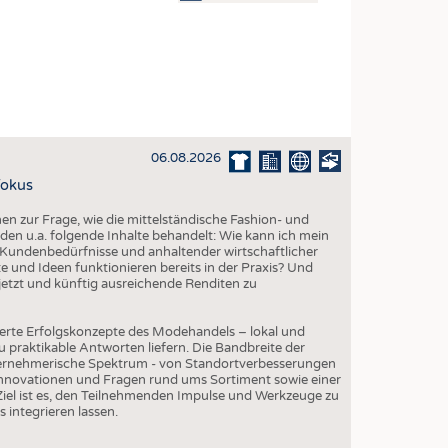
OSITES
DLUNG
ILMASCHINENBAU
ORIK
06.08.2026
CLING
Fokus
HALTIGKEIT
 zur Frage, wie die mittelständische Fashion- und
SLAUFWIRTSCHAFT
den u.a. folgende Inhalte behandelt: Wie kann ich mein
Kundenbedürfnisse und anhaltender wirtschaftlicher
ISCHE TEXTILIEN
 und Ideen funktionieren bereits in der Praxis? Und
etzt und künftig ausreichende Renditen zu
 TEXTILES
ZIN
erte Erfolgskonzepte des Modehandels – lokal und
 praktikable Antworten liefern. Die Bandbreite der
 UND HEIMTEXTILIEN
ternehmerische Spektrum - von Standortverbesserungen
Innovationen und Fragen rund ums Sortiment sowie einer
EIDUNG
iel ist es, den Teilnehmenden Impulse und Werkzeuge zu
s integrieren lassen.