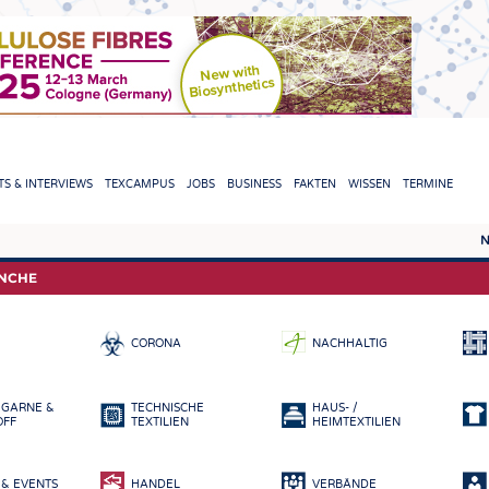
TION
S & INTERVIEWS
TEXCAMPUS
JOBS
BUSINESS
FAKTEN
WISSEN
TERMINE
N
REPORTS & INTERVIEWS
TEXC
ANCHE
TEXTINATION NEWSLINE
ROHS
CORONA
NACHHALTIG
TEXTILE LEADERSHIP
FASE
GARN
 GARNE &
TECHNISCHE
HAUS- /
GEWE
OFF
TEXTILIEN
HEIMTEXTILIEN
GESTR
& EVENTS
HANDEL
VERBÄNDE
VLIES