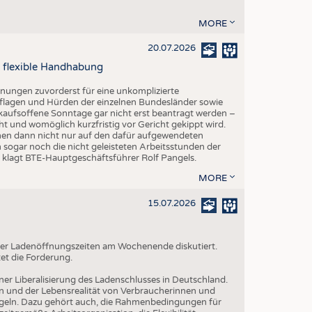
MORE
20.07.2026
 flexible Handhabung
fnungen zuvorderst für eine unkomplizierte
lagen und Hürden der einzelnen Bundesländer sowie
kaufsoffene Sonntage gar nicht erst beantragt werden –
ht und womöglich kurzfristig vor Gericht gekippt wird.
hmen dann nicht nur auf den dafür aufgewendeten
 sogar noch die nicht geleisteten Arbeitsstunden der
", klagt BTE-Hauptgeschäftsführer Rolf Pangels.
MORE
15.07.2026
g der Ladenöffnungszeiten am Wochenende diskutiert.
et die Forderung.
iner Liberalisierung des Ladenschlusses in Deutschland.
n und der Lebensrealität von Verbraucherinnen und
geln. Dazu gehört auch, die Rahmenbedingungen für