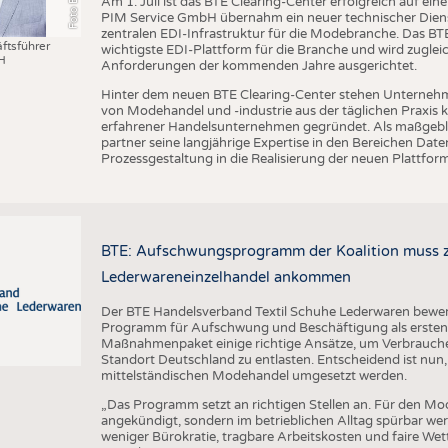
Am 1. Juli ist das BTE Clearing-Center erfolgreich auf ei
PIM Service GmbH übernahm ein neuer technischer Dienst
zentralen EDI-Infrastruktur für die Modebranche. Das BTE 
ftsführer
wichtigste EDI-Plattform für die Branche und wird zugleic
H
Anforderungen der kommenden Jahre ausgerichtet.
Hinter dem neuen BTE Clearing-Center stehen Unternehm
von Modehandel und -industrie aus der täglichen Praxis
erfahrener Handelsunternehmen gegründet. Als maßgebli
partner seine langjährige Expertise in den Bereichen D
Prozessgestaltung in die Realisierung der neuen Plattform
BTE: Aufschwungsprogramm der Koalition muss zü
Lederwareneinzelhandel ankommen
Der BTE Handelsverband Textil Schuhe Lederwaren bewert
Programm für Aufschwung und Beschäftigung als ersten w
Maßnahmenpaket einige richtige Ansätze, um Verbrauch
Standort Deutschland zu entlasten. Entscheidend ist nun,
mittelständischen Modehandel umgesetzt werden.
„Das Programm setzt an richtigen Stellen an. Für den Mo
angekündigt, sondern im betrieblichen Alltag spürbar w
weniger Bürokratie, tragbare Arbeitskosten und faire We