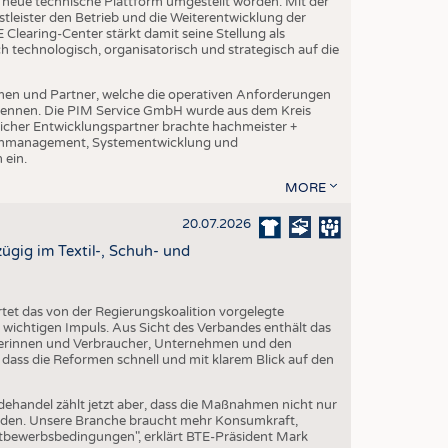
ne neue technische Plattform umgestellt worden. Mit der
leister den Betrieb und die Weiterentwicklung der
Clearing-Center stärkt damit seine Stellung als
h technologisch, organisatorisch und strategisch auf die
en und Partner, welche die operativen Anforderungen
 kennen. Die PIM Service GmbH wurde aus dem Kreis
cher Entwicklungspartner brachte hachmeister +
atenmanagement, Systementwicklung und
 ein.
MORE
20.07.2026
gig im Textil-, Schuh- und
et das von der Regierungskoalition vorgelegte
ichtigen Impuls. Aus Sicht des Verbandes enthält das
erinnen und Verbraucher, Unternehmen und den
 dass die Reformen schnell und mit klarem Blick auf den
dehandel zählt jetzt aber, dass die Maßnahmen nicht nur
erden. Unsere Branche braucht mehr Konsumkraft,
ttbewerbsbedingungen", erklärt BTE-Präsident Mark