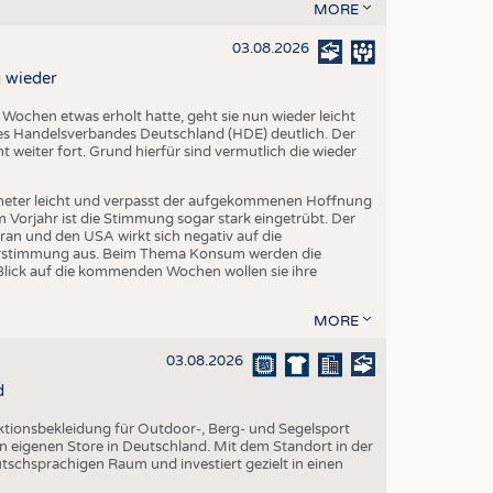
EN
MORE
STICS
03.08.2026
 wieder
chen etwas erholt hatte, geht sie nun wieder leicht
s Handelsverbandes Deutschland (HDE) deutlich. Der
 weiter fort. Grund hierfür sind vermutlich die wieder
eter leicht und verpasst der aufgekommenen Hoffnung
orjahr ist die Stimmung sogar stark eingetrübt. Der
ran und den USA wirkt sich negativ auf die
herstimmung aus. Beim Thema Konsum werden die
Blick auf die kommenden Wochen wollen sie ihre
MORE
03.08.2026
d
nktionsbekleidung für Outdoor-, Berg- und Segelsport
en eigenen Store in Deutschland. Mit dem Standort in der
utschsprachigen Raum und investiert gezielt in einen