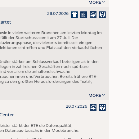
MORE
28.07.2026
tartet
ie in vielen weiteren Branchen am letzten Montag im
fällt der Startschuss somit am 27. Juli. Der
ierungsphase, die vielerorts bereits seit einigen
lektionen eintreffen und Platz auf den Verkaufsflächen
dler stärker am Schlussverkauf beteiligen als in den
liegen in zahlreichen Geschäften noch spürbare
ind vor allem die anhaltend schwache
aucherinnen und Verbraucher. Bereits frühere BTE-
g zu den größten Herausforderungen des Textil-,
MORE
28.07.2026
-Center
ster stärkt der BTE die Datenqualität,
chen Datenaus-tauschs in der Modebranche.