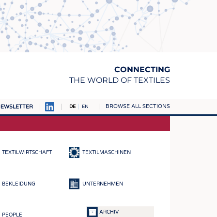
CONNECTING
THE WORLD OF TEXTILES
BROWSE ALL SECTIONS
EWSLETTER
DE
EN
AMPUS
TOFFE
TEXTILWIRTSCHAFT
TEXTILMASCHINEN
RN
E
BEKLEIDUNG
UNTERNEHMEN
BE
ICKE & GEWIRKE
ARCHIV
PEOPLE
STOFFE