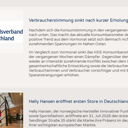
BUSINESS
FAKT
UNTERNEHMEN
STATI
TING
AUSSCHREIBUNGEN
Verbraucherstimmung sinkt nach kurzer Erholung
DTV AUSSCHREIBUNGSDIENST
Nachdem sich die Konsumstimmung in den vergangenen Wo
nach unten. Das macht das aktuelle Konsumbarometer de
TERMINE
positive Trend aus dem Vormonat setzt sich demnach nicht
zunehmenden Spannungen im Nahen Osten.
BRANCHENTERMINE
Im Vergleich zum Vormonat sinkt das HDE-Konsumbarom
der vergangenen Wochen einen Dämpfer. Gegenüber dem V
wieder an Intensität zunehmende Konflikt zwischen dem I
gesamtwirtschaftliche Entwicklung sowie die Verbrauc
Verbraucherinnen und Verbraucher vorsichtiger und mit 
Sparanstrengungen erhöhen.
Helly Hansen eröffnet ersten Store in Deutschlan
(c) Helly Hansen
Helly Hansen, der norwegische Hersteller innovativer Fu
sowie Sportsfashion, eröffnete am 31. Juli 2026 den erst
Sendlinger Straße 35 stärkt die Marke ihre Präsenz im de
ihrer wichtigsten europäischen Märkte.