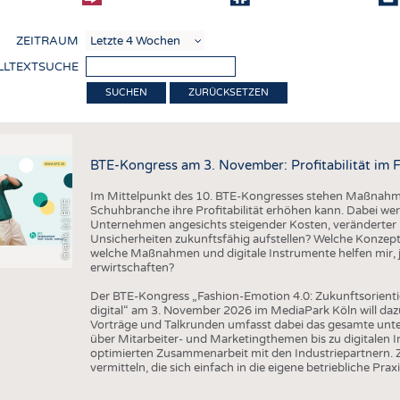
COMP
ZEITRAUM
VERE
LLTEXTSUCHE
TEXT
ZURÜCKSETZEN
SENS
RECY
BTE-Kongress am 3. November: Profitabilität im 
NACH
Im Mittelpunkt des 10. BTE-Kongresses stehen Maßnahmen
KREI
Grafik (c) BTE
Schuhbranche ihre Profitabilität erhöhen kann. Dabei wer
Unternehmen angesichts steigender Kosten, veränderter 
TECHN
Unsicherheiten zukunftsfähig aufstellen? Welche Konzepte
welche Maßnahmen und digitale Instrumente helfen mir, j
SMART
erwirtschaften?
MEDI
Der BTE-Kongress „Fashion-Emotion 4.0: Zukunftsorienti
digital“ am 3. November 2026 im MediaPark Köln will dazu
HAUS-
Vorträge und Talkrunden umfasst dabei das gesamte un
über Mitarbeiter- und Marketingthemen bis zu digitalen 
BEKL
optimierten Zusammenarbeit mit den Industriepartnern. Z
vermitteln, die sich einfach in die eigene betriebliche Praxi
TESTS