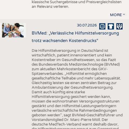
klassische Suchergebnisse und Preisvergleichslisten
an Relevanz verlieren.
MORE
30.07.2026
BVMed: „Verlässliche Hilfsmittelversorgung
trotz wachsenden Kostendrucks“
Die Hilfsmittelversorgung in Deutschland ist
wirtschaftlich, patient:innenorientiert und kein
Kostentreiber im Gesundheitswesen, so das Fazit
des Bundesverbands Medizintechnologie (BVMed)
zum aktuellen Mehrkostenbericht des GKV-
Spitzenverbandes. „Hilfsmittel ermöglichen
gesellschaftliche Teilhabe und mehr Lebensqualität.
Gleichzeitig leisten sie einen zentralen Beitrag zur
Ambulantisierung der Gesundheitsversorgung.
Damit auch künftig eine starke
Hilfsmittelversorgung gesichert werden kann,
müssen die wohnortnahen Versorgungsstrukturen
gestärkt und den Hilfsmittel-Leistungserbringern
verlässliche wirtschaftliche Rahmenbedingungen
geboten werden“, sagt BVMed-Geschäftsführer und
Vorstandsmitglied Dr. Marc-Pierre Möll. Der
deutsche MedTech-Verband warnt deshalb davor,
die Hilfsmittelversorgung erneut zum Gegenstand