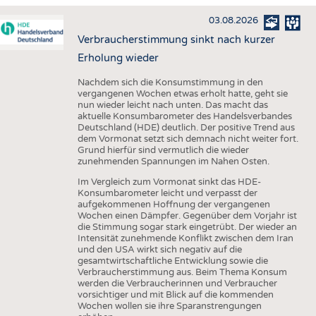
HAUS- UND HEIMTEXTILIEN
03.08.2026
BEKLEIDUNG
Verbraucherstimmung sinkt nach kurzer
TESTS
Erholung wieder
BUSINESS
FAKTEN
Nachdem sich die Konsumstimmung in den
vergangenen Wochen etwas erholt hatte, geht sie
UNTERNEHMEN
STATISTICS
nun wieder leicht nach unten. Das macht das
aktuelle Konsumbarometer des Handelsverbandes
AUSSCHREIBUNGEN
Deutschland (HDE) deutlich. Der positive Trend aus
dem Vormonat setzt sich demnach nicht weiter fort.
DTV AUSSCHREIBUNGSDIENST
Grund hierfür sind vermutlich die wieder
zunehmenden Spannungen im Nahen Osten.
WISSEN
TERMINE
Im Vergleich zum Vormonat sinkt das HDE-
DAUNENCHECK
BRANCHENTERMINE
Konsumbarometer leicht und verpasst der
aufgekommenen Hoffnung der vergangenen
ADRESSEN & LINKS
Wochen einen Dämpfer. Gegenüber dem Vorjahr ist
die Stimmung sogar stark eingetrübt. Der wieder an
LABELS
Intensität zunehmende Konflikt zwischen dem Iran
und den USA wirkt sich negativ auf die
PUBLIKATIONEN
gesamtwirtschaftliche Entwicklung sowie die
Verbraucherstimmung aus. Beim Thema Konsum
werden die Verbraucherinnen und Verbraucher
vorsichtiger und mit Blick auf die kommenden
Wochen wollen sie ihre Sparanstrengungen