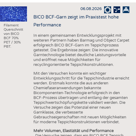
HAUS- UND HEIMTEXTILIEN
06.08.2026
BEKLEIDUNG
BICO BCF-Garn zeigt im Praxistest hohe
TESTS
Performance
Filament
Querschnitt
BUSINESS
FAKTEN
von BICO
In einem gemeinsamen Entwicklungsprojekt mit
BCF 70%
weiteren Partnern haben Barmag und Object Carpet
UNTERNEHMEN
STATISTICS
PET / 30%
erfolgreich BICO BCF-Garn im Teppichprozess
PBT.
getestet. Die Ergebnisse zeigen: Die innovative
AUSSCHREIBUNGEN
Garntechnologie bietet deutliche Leistungsvorteile
und eröffnet neue Möglichkeiten für
DTV AUSSCHREIBUNGSDIENST
recyclingorientierte Teppichkonstruktionen.
WISSEN
TERMINE
Mit den Versuchen konnte ein wichtiger
Entwicklungsschritt für die Teppichindustrie erreicht
DAUNENCHECK
BRANCHENTERMINE
werden. Erstmals konnte die aus anderen
Chemiefaseranwendungen bekannte
ADRESSEN & LINKS
Bicomponenten-Technologie erfolgreich in den
BCF-Prozess übertragen und entlang der gesamten
LABELS
Teppichwertschöpfungskette validiert werden. Die
Versuche zeigen das Potenzial einer neuen
PUBLIKATIONEN
Garnklasse, die verbesserte
Gebrauchseigenschaften mit neuen Möglichkeiten
für moderne Teppichkonstruktionen verbindet.
Mehr Volumen, Elastizität und Performance
„Die Versuche zeigen, dass ein BICO BCF Teppich