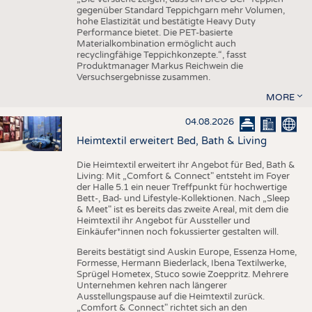
gegenüber Standard Teppichgarn mehr Volumen,
hohe Elastizität und bestätigte Heavy Duty
Performance bietet. Die PET-basierte
Materialkombination ermöglicht auch
recyclingfähige Teppichkonzepte.“, fasst
Produktmanager Markus Reichwein die
Versuchsergebnisse zusammen.
MORE
04.08.2026
Heimtextil erweitert Bed, Bath & Living
Die Heimtextil erweitert ihr Angebot für Bed, Bath &
Living: Mit „Comfort & Connect" entsteht im Foyer
der Halle 5.1 ein neuer Treffpunkt für hochwertige
Bett-, Bad- und Lifestyle-Kollektionen. Nach „Sleep
& Meet" ist es bereits das zweite Areal, mit dem die
Heimtextil ihr Angebot für Aussteller und
Einkäufer*innen noch fokussierter gestalten will.
Bereits bestätigt sind Auskin Europe, Essenza Home,
Formesse, Hermann Biederlack, Ibena Textilwerke,
Sprügel Hometex, Stuco sowie Zoeppritz. Mehrere
Unternehmen kehren nach längerer
Ausstellungspause auf die Heimtextil zurück.
„Comfort & Connect" richtet sich an den