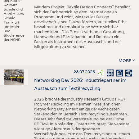
der Käthe-
Kollwitz
Mit dem Projekt „Textile Design Connects“ beteiligt
Schule und
sich der Fachbereich an dem internationalen
Anni Albers
Programm und zeigt, wie textiles Design
Schule
gesellschaftlichen Dialog fördern, kulturelles Erbe
Frankfurt
am Main
bewahren und demokratische Werte sichtbar
und
machen kann. Das Projekt verbindet Gestaltung,
Studierende
Handwerk und Partizipation und lädt dazu ein,
der HSNR.
Design als Instrument des Austauschs und der
Mitgestaltung zu verstehen.
MORE
28.07.2026
Networking Day 2026: Industriepartner im
Austausch zum Textilrecycling
2026 brachte die Industry Research Group (IRG)
Polymer Recycling im Rahmen ihres jährlichen
Networking Day erneut einige der wichtigsten
Stakeholder im Bereich Textilrecycling zusammen.
Dieses Jahr fand die Veranstaltung bei der Firma
EREMA in Ansfelden, Österreich, statt. Sie vereinte
wichtige Akteure aus der gesamten
Wertschöpfungskette des Textilrecyclings zu einem
Tag des strukturierten Austauschs und intensiver