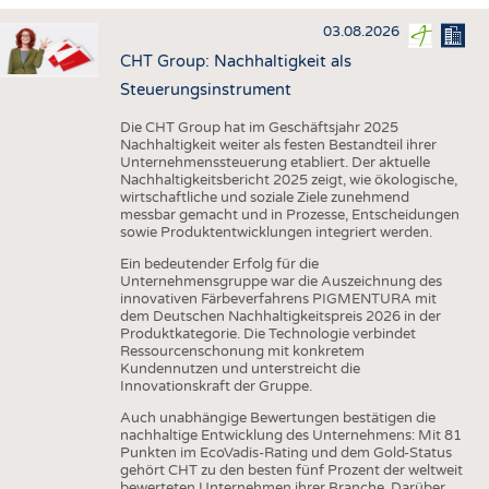
HAUS- UND HEIMTEXTILIEN
03.08.2026
BEKLEIDUNG
CHT Group: Nachhaltigkeit als
TESTS
Steuerungsinstrument
BUSINESS
FAKTEN
Die CHT Group hat im Geschäftsjahr 2025
Nachhaltigkeit weiter als festen Bestandteil ihrer
UNTERNEHMEN
STATISTICS
Unternehmenssteuerung etabliert. Der aktuelle
Nachhaltigkeitsbericht 2025 zeigt, wie ökologische,
AUSSCHREIBUNGEN
wirtschaftliche und soziale Ziele zunehmend
messbar gemacht und in Prozesse, Entscheidungen
DTV AUSSCHREIBUNGSDIENST
sowie Produktentwicklungen integriert werden.
WISSEN
TERMINE
Ein bedeutender Erfolg für die
Unternehmensgruppe war die Auszeichnung des
DAUNENCHECK
BRANCHENTERMINE
innovativen Färbeverfahrens PIGMENTURA mit
dem Deutschen Nachhaltigkeitspreis 2026 in der
ADRESSEN & LINKS
Produktkategorie. Die Technologie verbindet
Ressourcenschonung mit konkretem
LABELS
Kundennutzen und unterstreicht die
Innovationskraft der Gruppe.
PUBLIKATIONEN
Auch unabhängige Bewertungen bestätigen die
nachhaltige Entwicklung des Unternehmens: Mit 81
Punkten im EcoVadis-Rating und dem Gold-Status
gehört CHT zu den besten fünf Prozent der weltweit
bewerteten Unternehmen ihrer Branche. Darüber