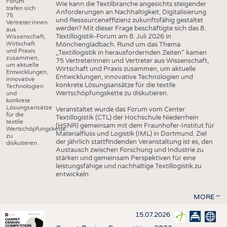
Forum
Wie kann die Textilbranche angesichts steigender
trafen sich
Anforderungen an Nachhaltigkeit, Digitalisierung
75
und Ressourceneffizienz zukunftsfähig gestaltet
Vertreter:innen
werden? Mit dieser Frage beschäftigte sich das 8.
aus
Textillogistik-Forum am 8. Juli 2026 in
Wissenschaft,
Wirtschaft
Mönchengladbach. Rund um das Thema
und Praxis
„Textillogistik in herausfordernden Zeiten“ kamen
zusammen,
75 Vertreterinnen und Vertreter aus Wissenschaft,
um aktuelle
Wirtschaft und Praxis zusammen, um aktuelle
Entwicklungen,
Entwicklungen, innovative Technologien und
innovative
konkrete Lösungsansätze für die textile
Technologien
Wertschöpfungskette zu diskutieren.
und
konkrete
Lösungsansätze
Veranstaltet wurde das Forum vom Center
für die
Textillogistik (CTL) der Hochschule Niederrhein
textile
(HSNR) gemeinsam mit dem Fraunhofer-Institut für
Wertschöpfungskette
Materialfluss und Logistik (IML) in Dortmund. Ziel
zu
der jährlich stattfindenden Veranstaltung ist es, den
diskutieren.
Austausch zwischen Forschung und Industrie zu
stärken und gemeinsam Perspektiven für eine
leistungsfähige und nachhaltige Textillogistik zu
entwickeln.
MORE
15.07.2026