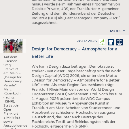
hinaus wurde sie im Rahmen eines Programms von
Deloitte Private, UBS, der Frankfurter Allgemeinen
Zeitung und dem Bundesverband der Deutschen
Industrie (BDI) als „Best Managed Company 2026“
ausgezeichnet.
MORE
28.07.2026
Design for Democracy – Atmosphere for a
Better Life
Auf dem
Eisernen
Steg:
Wie kann Design dazu beitragen, Demokratie zu
Frankfurt
stärken? Mit dieser Frage beschäftigt sich die World
am Main –
Design Capital (WDC) 2026, die unter dem Motto
„Design for
„Design for Democracy – Atmosphere for a Better
Democracy
Life“ steht. Als erste Region Deutschlands trägt
Parade“:
Marc
Frankfurt RheinMain den von der World Design
Küperkoch
Organization (WDO) verliehenen Titel. Noch bis zum
(rechts,
1. August 2026 präsentiert die WDC Campus
HSNR),
Exhibition im Museum Angewandte Kunst in
Statist der
Frankfurt am Main Arbeiten von Studierenden und
Oper
Absolvent verschiedener Hochschulen aus ganz
Frankfurt
Deutschland, darunter auch Beiträge des
a.M.(links)
sowie
Fachbereichs Textil- und Bekleidungstechnik der
Auszubildende
Hochschule Niederrhein (HSNR).