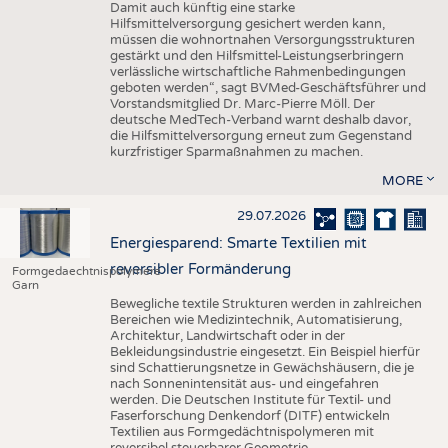
Damit auch künftig eine starke
Hilfsmittelversorgung gesichert werden kann,
müssen die wohnortnahen Versorgungsstrukturen
gestärkt und den Hilfsmittel-Leistungserbringern
verlässliche wirtschaftliche Rahmenbedingungen
geboten werden“, sagt BVMed-Geschäftsführer und
Vorstandsmitglied Dr. Marc-Pierre Möll. Der
deutsche MedTech-Verband warnt deshalb davor,
die Hilfsmittelversorgung erneut zum Gegenstand
kurzfristiger Sparmaßnahmen zu machen.
MORE
29.07.2026
Energiesparend: Smarte Textilien mit
reversibler Formänderung
Formgedaechtnispolymere
Garn
Bewegliche textile Strukturen werden in zahlreichen
Bereichen wie Medizintechnik, Automatisierung,
Architektur, Landwirtschaft oder in der
Bekleidungsindustrie eingesetzt. Ein Beispiel hierfür
sind Schattierungsnetze in Gewächshäusern, die je
nach Sonnenintensität aus- und eingefahren
werden. Die Deutschen Institute für Textil- und
Faserforschung Denkendorf (DITF) entwickeln
Textilien aus Formgedächtnispolymeren mit