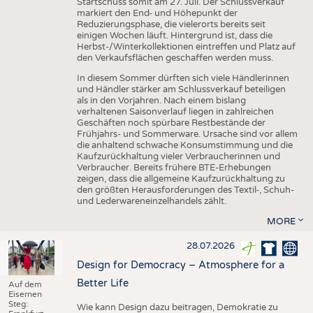
Startschuss somit am 27. Juli. Der Schlussverkauf
markiert den End- und Höhepunkt der
Reduzierungsphase, die vielerorts bereits seit
einigen Wochen läuft. Hintergrund ist, dass die
Herbst-/Winterkollektionen eintreffen und Platz auf
den Verkaufsflächen geschaffen werden muss.
In diesem Sommer dürften sich viele Händlerinnen
und Händler stärker am Schlussverkauf beteiligen
als in den Vorjahren. Nach einem bislang
verhaltenen Saisonverlauf liegen in zahlreichen
Geschäften noch spürbare Restbestände der
Frühjahrs- und Sommerware. Ursache sind vor allem
die anhaltend schwache Konsumstimmung und die
Kaufzurückhaltung vieler Verbraucherinnen und
Verbraucher. Bereits frühere BTE-Erhebungen
zeigen, dass die allgemeine Kaufzurückhaltung zu
den größten Herausforderungen des Textil-, Schuh-
und Lederwareneinzelhandels zählt.
MORE
28.07.2026
Design for Democracy – Atmosphere for a
Better Life
Auf dem
Eisernen
Steg:
Wie kann Design dazu beitragen, Demokratie zu