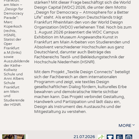
Frankfurt
stärken? Mit dieser Frage beschäftigt sich die World
am Main –
Design Capital (WDC) 2026, die unter dem Motto
„Design for
„Design for Democracy – Atmosphere for a Better
Democracy
Life“ steht. Als erste Region Deutschlands trägt
Parade“:
Marc
Frankfurt RheinMain den von der World Design
Küperkoch
Organization (WDO) verliehenen Titel. Noch bis zum
(rechts,
1. August 2026 präsentiert die WDC Campus
HSNR),
Exhibition im Museum Angewandte Kunst in
Statist der
Frankfurt am Main Arbeiten von Studierenden und
Oper
Absolvent verschiedener Hochschulen aus ganz
Frankfurt
Deutschland, darunter auch Beiträge des
a.M.(links)
sowie
Fachbereichs Textil- und Bekleidungstechnik der
Auszubildende
Hochschule Niederrhein (HSNR).
der Käthe-
Kollwitz
Mit dem Projekt „Textile Design Connects“ beteiligt
Schule und
sich der Fachbereich an dem internationalen
Anni Albers
Programm und zeigt, wie textiles Design
Schule
gesellschaftlichen Dialog fördern, kulturelles Erbe
Frankfurt
am Main
bewahren und demokratische Werte sichtbar
und
machen kann. Das Projekt verbindet Gestaltung,
Studierende
Handwerk und Partizipation und lädt dazu ein,
der HSNR.
Design als Instrument des Austauschs und der
Mitgestaltung zu verstehen.
MORE
21.07.2026