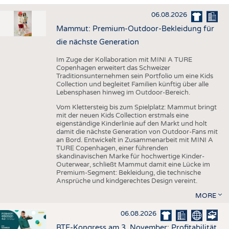
HAUS- UND HEIMTEXTILIEN
06.08.2026
BEKLEIDUNG
Mammut: Premium-Outdoor-Bekleidung für
TESTS
die nächste Generation
BUSINESS
FAKTEN
Im Zuge der Kollaboration mit MINI A TURE
Copenhagen erweitert das Schweizer
UNTERNEHMEN
STATISTICS
Traditionsunternehmen sein Portfolio um eine Kids
Collection und begleitet Familien künftig über alle
AUSSCHREIBUNGEN
Lebensphasen hinweg im Outdoor-Bereich.
DTV AUSSCHREIBUNGSDIENST
Vom Klettersteig bis zum Spielplatz: Mammut bringt
mit der neuen Kids Collection erstmals eine
WISSEN
TERMINE
eigenständige Kinderlinie auf den Markt und holt
damit die nächste Generation von Outdoor-Fans mit
DAUNENCHECK
BRANCHENTERMINE
an Bord. Entwickelt in Zusammenarbeit mit MINI A
TURE Copenhagen, einer führenden
ADRESSEN & LINKS
skandinavischen Marke für hochwertige Kinder-
Outerwear, schließt Mammut damit eine Lücke im
LABELS
Premium-Segment: Bekleidung, die technische
Ansprüche und kindgerechtes Design vereint.
PUBLIKATIONEN
MORE
06.08.2026
BTE-Kongress am 3. November: Profitabilität