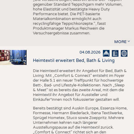
gegenüber Standard Teppichgarn mehr Volumen,
hohe Elastizität und bestätigte Heavy Duty
Performance bietet. Die PET-basierte
Materialkombination ermöglicht auch
recyclingfähige Teppichkonzepte.“, fasst
Produktmanager Markus Reichwein die
Versuchsergebnisse zusammen.
MORE
04.08.2026
Heimtextil erweitert Bed, Bath & Living
Die Heimtextil erweitert ihr Angebot für Bed, Bath &
Living: Mit „Comfort & Connect" entsteht im Foyer
der Halle 5.1 ein neuer Treffpunkt für hochwertige
Bett-, Bad- und Lifestyle-Kollektionen. Nach „Sleep
& Meet" ist es bereits das zweite Areal, mit dem die
Heimtextil ihr Angebot für Aussteller und
Einkäufer*innen noch fokussierter gestalten will.
Bereits bestätigt sind Auskin Europe, Essenza Home,
Formesse, Hermann Biederlack, Ibena Textilwerke,
Sprügel Hometex, Stuco sowie Zoeppritz. Mehrere
Unternehmen kehren nach längerer
Ausstellungspause auf die Heimtextil zurück.
„Comfort & Connect" richtet sich an den