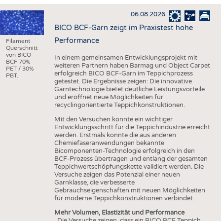
HAUS- UND HEIMTEXTILIEN
06.08.2026
BEKLEIDUNG
BICO BCF-Garn zeigt im Praxistest hohe
TESTS
Performance
Filament
Querschnitt
BUSINESS
FAKTEN
von BICO
In einem gemeinsamen Entwicklungsprojekt mit
BCF 70%
weiteren Partnern haben Barmag und Object Carpet
UNTERNEHMEN
STATISTICS
PET / 30%
erfolgreich BICO BCF-Garn im Teppichprozess
PBT.
getestet. Die Ergebnisse zeigen: Die innovative
AUSSCHREIBUNGEN
Garntechnologie bietet deutliche Leistungsvorteile
und eröffnet neue Möglichkeiten für
DTV AUSSCHREIBUNGSDIENST
recyclingorientierte Teppichkonstruktionen.
WISSEN
TERMINE
Mit den Versuchen konnte ein wichtiger
Entwicklungsschritt für die Teppichindustrie erreicht
DAUNENCHECK
BRANCHENTERMINE
werden. Erstmals konnte die aus anderen
Chemiefaseranwendungen bekannte
ADRESSEN & LINKS
Bicomponenten-Technologie erfolgreich in den
BCF-Prozess übertragen und entlang der gesamten
LABELS
Teppichwertschöpfungskette validiert werden. Die
Versuche zeigen das Potenzial einer neuen
PUBLIKATIONEN
Garnklasse, die verbesserte
Gebrauchseigenschaften mit neuen Möglichkeiten
für moderne Teppichkonstruktionen verbindet.
Mehr Volumen, Elastizität und Performance
„Die Versuche zeigen, dass ein BICO BCF Teppich